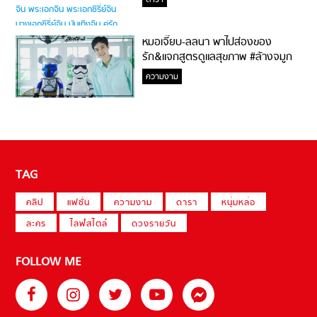
ดารา
หมอเจี๊ยบ-ลลนา พาไปส่องของ
รัก&แจกสูตรดูแลสุขภาพ #ล้างจมูก
ไม่ยากจะสอนให้
ความงาม
TAG
คลิป
แฟชั่น
ความงาม
ดารา
หนุ่มหล่อ
ละคร
ไลฟ์สไตล์
ดวงรายวัน
FOLLOW ME