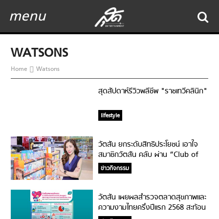
menu
WATSONS
Home
Watsons
สุดสัปดาห์รีวิวพลีชีพ "ราชเทวีคลินิก"
lifestyle
วัตสัน ยกระดับสิทธิประโยชน์ เอาใจ
สมาชิกวัตสัน คลับ ผ่าน “Club of
More”
ข่าวกิจกรรม
วัตสัน เผยผลสำรวจตลาดสุขภาพและ
ความงามไทยครึ่งปีแรก 2568 สะท้อน
‘Health is Beauty, Beauty is