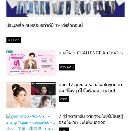
ประมูลเสื้อ คนหล่อขอทำดีปี 19 ได้แล้วตอนนี้
หนุ่มหล่อ
สวยให้สุด CHALLENGE X น้องฉัตร
ความงาม
ย้อน 12 ลุคของ หลิวอี้เฟยในชุดย้อน
ยุค ที่ใครๆ ก็ไว้ใจเรื่องความสวย!
ดารา
7 คู่รักดาราจีน จากคู่จิ้นในซีรี่ย์จีนสู่คู่
จริงในชีวิต #ฟินยันนอกจอ