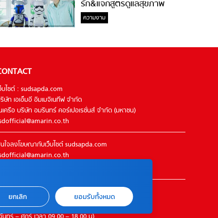
รัก&แจกสูตรดูแลสุขภาพ
#ล้างจมูกไม่ยากจะสอนให้
ความงาม
CONTACT
ว็บไซต์ : sudsapda.com
ริษัท เอเอ็มอี อิมเมจิเนทีฟ จำกัด
นเครือ บริษัท อมรินทร์ คอร์เปอเรชั่นส์ จำกัด (มหาชน)
sdofficial@amarin.co.th
นใจลงโฆษณากับเว็บไซต์ sudsapda.com
sdofficial@amarin.co.th
el : 02-422-9999 ต่อ 4844
ิดต่อแจ้งปัญหาหรือร้องเรียน
ยกเลิก
ยอมรับทั้งหมด
2-422-9999 ต่อ 4180
จันทร์ – ศุกร์ เวลา 09.00 – 18.00 น)