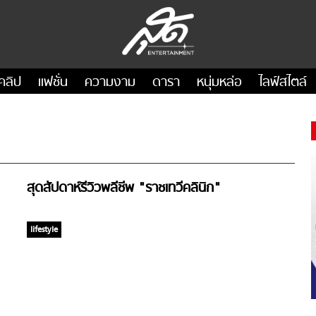
คลิป
แฟชั่น
ความงาม
ดารา
หนุ่มหล่อ
ไลฟ์สไตล์
สุดสัปดาห์รีวิวพลีชีพ "ราชเทวีคลินิก"
lifestyle