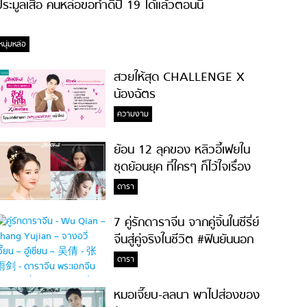
ระมูลเสื้อ คนหล่อขอทำดีปี 19 ได้แล้วตอนนี้
หนุ่มหล่อ
สวยให้สุด CHALLENGE X
น้องฉัตร
ความงาม
ย้อน 12 ลุคของ หลิวอี้เฟยใน
ชุดย้อนยุค ที่ใครๆ ก็ไว้ใจเรื่อง
ความสวย!
ดารา
7 คู่รักดาราจีน จากคู่จิ้นในซีรี่ย์
จีนสู่คู่จริงในชีวิต #ฟินยันนอก
จอ
ดารา
หมอเจี๊ยบ-ลลนา พาไปส่องของ