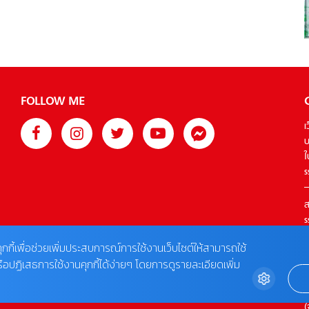
ให้เป็นไปตามคำมั่นสัญญาของธนาคารที่ยืนหยัดเคียงข้างชุมชน
เงินบริจาคที่ระดมทุนได้ในประเทศไทยจะนำไปสนับสนุน
โครงการร้อยพลังการศึกษา เพื่อสานต่อความมุ่งมั่นในการ
พัฒนาคุณภาพการศึกษาและช่วยเหลือเด็กนักเรียนที่ขาดโอกาส
ให้เข้าถึงการเรียนรู้ดิจิทัล ลดความเหลื่อมล้ำและสร้างความ
ยั่งยืนให้เกิดขึ้นกับสังคมไทย นายตัน ชุน ฮิน กรรมการผู้จัดการ
FOLLOW ME
ใหญ่ […]
เ
บ
ใ
s
ส
s
T
ุกกี้เพื่อช่วยเพิ่มประสบการณ์การใช้งานเว็บไซต์ให้สามารถใช้
รือปฏิเสธการใช้งานคุกกี้ได้ง่ายๆ โดยการดูรายละเอียดเพิ่ม
ต
0
(