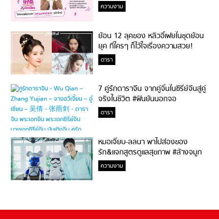
ความงาม
ย้อน 12 ลุคของ หลิวอี้เฟยในชุดย้อน
ยุค ที่ใครๆ ก็ไว้ใจเรื่องความสวย!
ดารา
7 คู่รักดาราจีน จากคู่จิ้นในซีรี่ย์จีนสู่คู่
จริงในชีวิต #ฟินยันนอกจอ
ดารา
หมอเจี๊ยบ-ลลนา พาไปส่องของ
รัก&แจกสูตรดูแลสุขภาพ #ล้างจมูก
ไม่ยากจะสอนให้
ความงาม