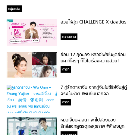
หนุ่มหล่อ
สวยให้สุด CHALLENGE X น้องฉัตร
ความงาม
ย้อน 12 ลุคของ หลิวอี้เฟยในชุดย้อน
ยุค ที่ใครๆ ก็ไว้ใจเรื่องความสวย!
ดารา
7 คู่รักดาราจีน จากคู่จิ้นในซีรี่ย์จีนสู่คู่
จริงในชีวิต #ฟินยันนอกจอ
ดารา
หมอเจี๊ยบ-ลลนา พาไปส่องของ
รัก&แจกสูตรดูแลสุขภาพ #ล้างจมูก
ไม่ยากจะสอนให้