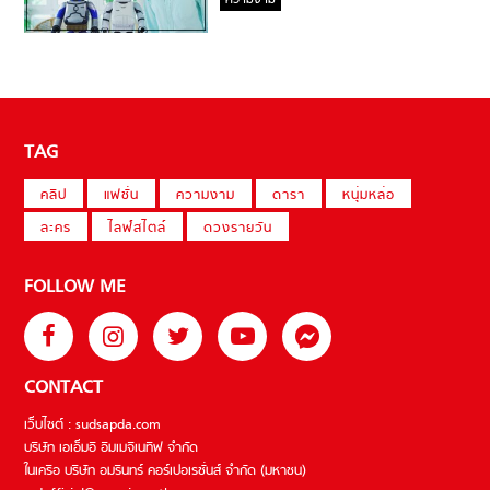
ความงาม
TAG
คลิป
แฟชั่น
ความงาม
ดารา
หนุ่มหล่อ
ละคร
ไลฟ์สไตล์
ดวงรายวัน
FOLLOW ME
CONTACT
เว็บไซต์ : sudsapda.com
บริษัท เอเอ็มอี อิมเมจิเนทีฟ จำกัด
ในเครือ บริษัท อมรินทร์ คอร์เปอเรชั่นส์ จำกัด (มหาชน)