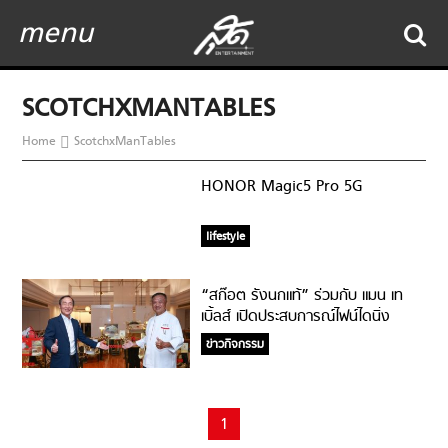
menu
SCOTCHXMANTABLES
Home
ScotchxManTables
HONOR Magic5 Pro 5G
lifestyle
“สก๊อต รังนกแท้” ร่วมกับ แมน เท
เบิ้ลส์ เปิดประสบการณ์ไฟน์ไดนิ่ง
รังสรรค์เมนูสุดพรีเมียม จากรังนกแท้
ข่าวกิจกรรม
สีเหลืองทองเกรดคุณภาพจากถ้ำ
ธรรมชาติ 100%
1