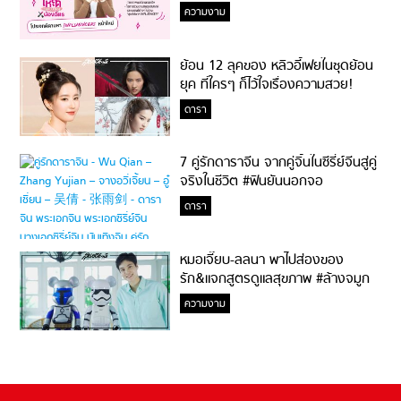
ความงาม
ย้อน 12 ลุคของ หลิวอี้เฟยในชุดย้อน
ยุค ที่ใครๆ ก็ไว้ใจเรื่องความสวย!
ดารา
7 คู่รักดาราจีน จากคู่จิ้นในซีรี่ย์จีนสู่คู่
จริงในชีวิต #ฟินยันนอกจอ
ดารา
หมอเจี๊ยบ-ลลนา พาไปส่องของ
รัก&แจกสูตรดูแลสุขภาพ #ล้างจมูก
ไม่ยากจะสอนให้
ความงาม