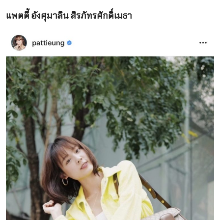
แพตตี้ อังศุมาลิน สิรภัทรศักดิ์เมธา