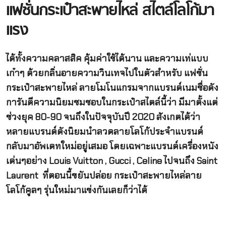
แฟชั่นกระเป๋าสะพายไหล่ สไตล์โลโก้มา
แรง
ได้ทั้งความคลาสสิค คุ้มค่าใช้ได้นาน และความเท่แบบ
เก๋าๆ ด้วยกลิ่นอายความวินเทจไปในตัวสำหรับ แฟชั่น
กระเป๋าสะพายไหล่ ลายโมโนแกรมจากแบรนด์เนมชื่อดัง
การันตีความนิยมชมชอบในกระเป๋าสไตล์นี้ว่า มีมาตั้งแต่
ช่วงยุค 80-90 จนถึงในปัจจุบันปี 2020 สังเกตได้ว่า
หลายแบรนด์ดังนิยมนำลวดลายโลโก้ประจำแบรนด์
กลับมาอัพเดทใหม่อยู่เสมอ โดยเฉพาะแบรนด์เครื่องหนัง
เด่นๆอย่าง Louis Vuitton , Gucci , Celine ไปจนถึง Saint
Laurent ที่ตอนนี้ขยันปล่อย กระเป๋าสะพายไหล่ลาย
โลโก้คูลๆ รุ่นใหม่มาแข่งกันเลยก็ว่าได้