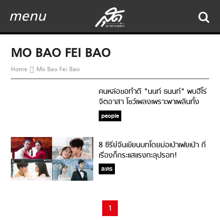
menu
MO BAO FEI BAO
Home
Mo Bao Fei Bao
คนหล่อขอทำดี "นนท์ ธนนท์" พบฮีโร่
จิตอาสา โชว์เพลงเพราะพาเพลินทั้ง
โรงพยาบาล
people
8 ซีรี่ย์จีนเขียนบทโดยม่อเป่าเฟยเป่า กี่
เรื่องก็กระแสแรงทะลุปรอท!
ละคร
1