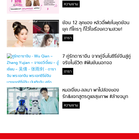
ความงาม
ย้อน 12 ลุคของ หลิวอี้เฟยในชุดย้อน
ยุค ที่ใครๆ ก็ไว้ใจเรื่องความสวย!
ดารา
7 คู่รักดาราจีน จากคู่จิ้นในซีรี่ย์จีนสู่คู่
จริงในชีวิต #ฟินยันนอกจอ
ดารา
หมอเจี๊ยบ-ลลนา พาไปส่องของ
รัก&แจกสูตรดูแลสุขภาพ #ล้างจมูก
ไม่ยากจะสอนให้
ความงาม