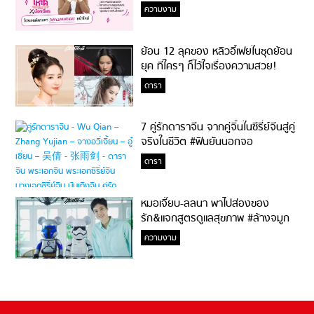
ความงาม
ย้อน 12 ลุคของ หลิวอี้เฟยในชุดย้อน
ยุค ที่ใครๆ ก็ไว้ใจเรื่องความสวย!
ดารา
7 คู่รักดาราจีน จากคู่จิ้นในซีรี่ย์จีนสู่คู่
จริงในชีวิต #ฟินยันนอกจอ
ดารา
หมอเจี๊ยบ-ลลนา พาไปส่องของ
รัก&แจกสูตรดูแลสุขภาพ #ล้างจมูก
ไม่ยากจะสอนให้
ความงาม