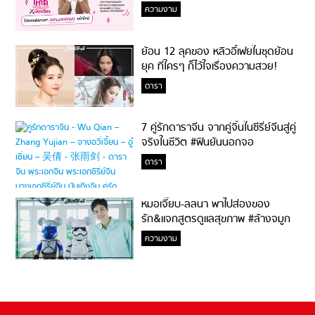
ความงาม
ย้อน 12 ลุคของ หลิวอี้เฟยในชุดย้อน
ยุค ที่ใครๆ ก็ไว้ใจเรื่องความสวย!
ดารา
7 คู่รักดาราจีน จากคู่จิ้นในซีรี่ย์จีนสู่คู่
จริงในชีวิต #ฟินยันนอกจอ
ดารา
หมอเจี๊ยบ-ลลนา พาไปส่องของ
รัก&แจกสูตรดูแลสุขภาพ #ล้างจมูก
ไม่ยากจะสอนให้
ความงาม