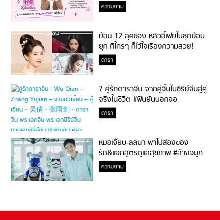
ความงาม
ย้อน 12 ลุคของ หลิวอี้เฟยในชุดย้อน
ยุค ที่ใครๆ ก็ไว้ใจเรื่องความสวย!
ดารา
7 คู่รักดาราจีน จากคู่จิ้นในซีรี่ย์จีนสู่คู่
จริงในชีวิต #ฟินยันนอกจอ
ดารา
หมอเจี๊ยบ-ลลนา พาไปส่องของ
รัก&แจกสูตรดูแลสุขภาพ #ล้างจมูก
ไม่ยากจะสอนให้
ความงาม