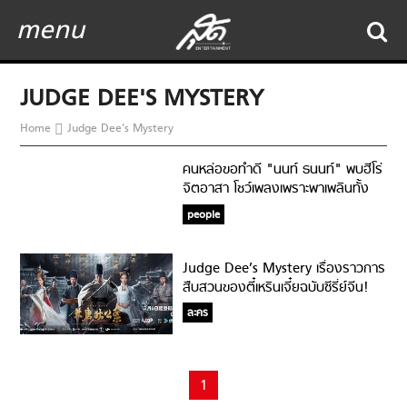
menu
JUDGE DEE'S MYSTERY
Home
Judge Dee's Mystery
คนหล่อขอทำดี "นนท์ ธนนท์" พบฮีโร่
จิตอาสา โชว์เพลงเพราะพาเพลินทั้ง
โรงพยาบาล
people
Judge Dee’s Mystery เรื่องราวการ
สืบสวนของตี๋เหรินเจี๋ยฉบับซีรี่ย์จีน!
ละคร
1