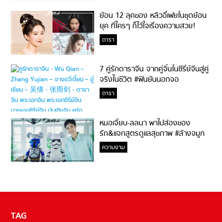
ย้อน 12 ลุคของ หลิวอี้เฟยในชุดย้อน
ยุค ที่ใครๆ ก็ไว้ใจเรื่องความสวย!
ดารา
7 คู่รักดาราจีน จากคู่จิ้นในซีรี่ย์จีนสู่คู่
จริงในชีวิต #ฟินยันนอกจอ
ดารา
หมอเจี๊ยบ-ลลนา พาไปส่องของ
รัก&แจกสูตรดูแลสุขภาพ #ล้างจมูก
ไม่ยากจะสอนให้
ความงาม
TAG