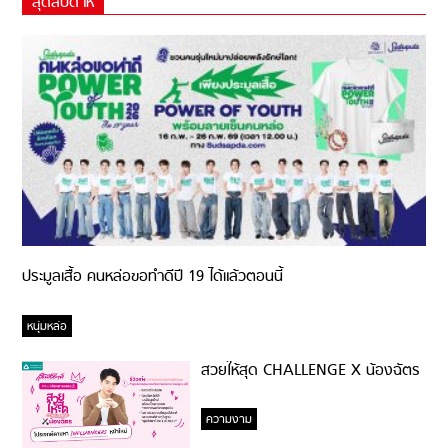
สุดสัปดาห์
ประมูลเสื้อ คนหล่อขอทำดีปี 19 ได้แล้วตอนนี้
หนุ่มหล่อ
สวยให้สุด CHALLENGE X น้องฉัตร
ความงาม