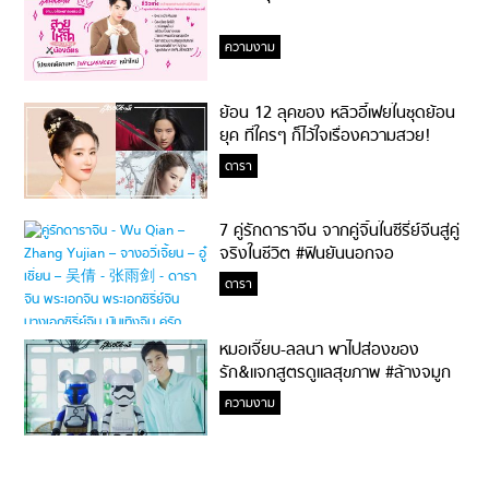
ความงาม
ย้อน 12 ลุคของ หลิวอี้เฟยในชุดย้อน
ยุค ที่ใครๆ ก็ไว้ใจเรื่องความสวย!
ดารา
7 คู่รักดาราจีน จากคู่จิ้นในซีรี่ย์จีนสู่คู่
จริงในชีวิต #ฟินยันนอกจอ
ดารา
หมอเจี๊ยบ-ลลนา พาไปส่องของ
รัก&แจกสูตรดูแลสุขภาพ #ล้างจมูก
ไม่ยากจะสอนให้
ความงาม