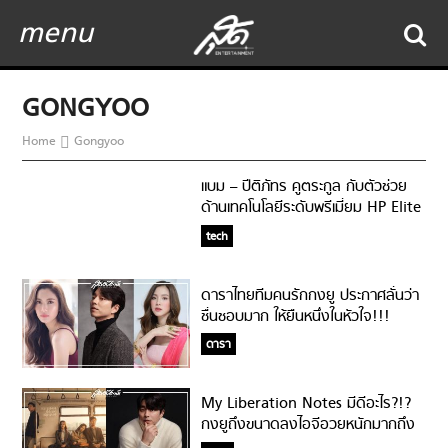
menu
GONGYOO
Home
Gongyoo
แบม – ปีติภัทร คูตระกูล กับตัวช่วย
ด้านเทคโนโลยีระดับพรีเมี่ยม HP Elite
Dragonfly
tech
ดาราไทยทีมคนรักกงยู ประกาศลั่นว่า
ชื่นชอบมาก ให้ยืนหนึ่งในหัวใจ!!!
ดารา
My Liberation Notes มีดีอะไร?!?
กงยูถึงขนาดลงไอจีอวยหนักมากถึง
2 โพสต์จุกๆ!