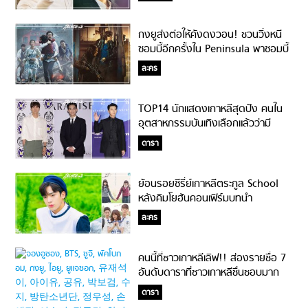
กงยูส่งต่อให้คังดงวอน! ชวนวิ่งหนี
ซอมบี้อีกครั้งใน Peninsula พาซอมบี้
เกาหลีเตรียมประกาศศักดาตามรอย
ละคร
รุ่นพี่?!?
TOP14 นักแสดงเกาหลีสุดปัง คนใน
อุตสาหกรรมบันเทิงเลือกแล้วว่ามี
อิทธิพลต่อวงการบันเทิงเกาหลีที่สุด!
ดารา
ย้อนรอยซีรี่ย์เกาหลีตระกูล School
หลังคิมโยฮันคอนเฟิร์มบทนำ
ละคร
คนนี้ที่ชาวเกาหลีเลิฟ!! ส่องรายชื่อ 7
อันดับดาราที่ชาวเกาหลีชื่นชอบมาก
ที่สุด ในปี 2019 #ซุปตาร์ตัวจริง
ดารา