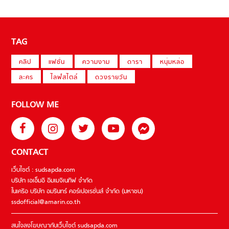
TAG
คลิป
แฟชั่น
ความงาม
ดารา
หนุ่มหล่อ
ละคร
ไลฟ์สไตล์
ดวงรายวัน
FOLLOW ME
CONTACT
เว็บไซต์ : sudsapda.com
บริษัท เอเอ็มอี อิมเมจิเนทีฟ จำกัด
ในเครือ บริษัท อมรินทร์ คอร์เปอเรชั่นส์ จำกัด (มหาชน)
ssdofficial@amarin.co.th
สนใจลงโฆษณากับเว็บไซต์ sudsapda.com