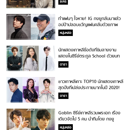
ละคร
ทำแฟนๆ ใจหาย! IG กงยูกลับมาแล้ว
อปป้าปลอบขวัญแฟนคลับด้วยภาพ
งานอดิเรกที่เลิฟมาก
หนุ่มหล่อ
นักแสดงเกาหลีชื่อดังที่ชิมลางงาน
แสดงในซีรี่ย์ตระกูล School ด้วยบท
ตัวประกอบ!
ดารา
ชาวเกาหลีเคาะ TOP10 นักแสดงเกาหลี
สุดปังที่เปล่งประกายมากในปี 2020!
ดารา
Goblin ซีรี่ย์เกาหลีรวมพระเอก เรื่อง
เดียวจัดไป 5 คน นำทีมโดย กงยู
หนุ่มหล่อ