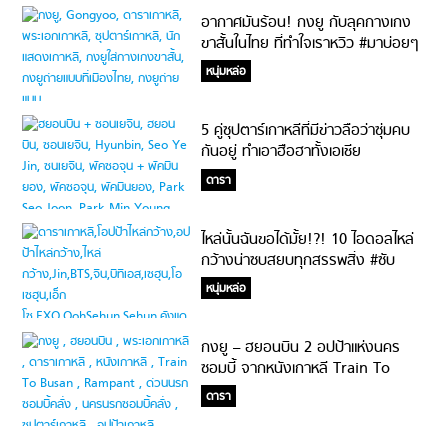
อากาศมันร้อน! กงยู กับลุคกางเกง
ขาสั้นในไทย ที่ทำใจเราหวิว #มาบ่อยๆ
นะคะ
หนุ่มหล่อ
5 คู่ซุปตาร์เกาหลีที่มีข่าวลือว่าซุ่มคบ
กันอยู่ ทำเอาฮือฮาทั้งเอเชีย
ดารา
ไหล่นั้นฉันขอได้มั้ย!?! 10 ไอดอลไหล่
กว้างน่าซบสยบทุกสรรพสิ่ง #ซับ
เลือดแพร๊บ
หนุ่มหล่อ
กงยู – ฮยอนบิน 2 อปป้าแห่งนคร
ซอมบี้ จากหนังเกาหลี Train To
Busan สู่ Rampant
ดารา