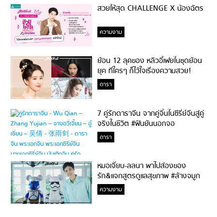
สวยให้สุด CHALLENGE X น้องฉัตร
ความงาม
ย้อน 12 ลุคของ หลิวอี้เฟยในชุดย้อน
ยุค ที่ใครๆ ก็ไว้ใจเรื่องความสวย!
ดารา
7 คู่รักดาราจีน จากคู่จิ้นในซีรี่ย์จีนสู่คู่
จริงในชีวิต #ฟินยันนอกจอ
ดารา
หมอเจี๊ยบ-ลลนา พาไปส่องของ
รัก&แจกสูตรดูแลสุขภาพ #ล้างจมูก
ไม่ยากจะสอนให้
ความงาม