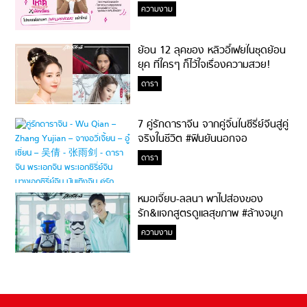
ความงาม
ย้อน 12 ลุคของ หลิวอี้เฟยในชุดย้อน
ยุค ที่ใครๆ ก็ไว้ใจเรื่องความสวย!
ดารา
7 คู่รักดาราจีน จากคู่จิ้นในซีรี่ย์จีนสู่คู่
จริงในชีวิต #ฟินยันนอกจอ
ดารา
หมอเจี๊ยบ-ลลนา พาไปส่องของ
รัก&แจกสูตรดูแลสุขภาพ #ล้างจมูก
ไม่ยากจะสอนให้
ความงาม