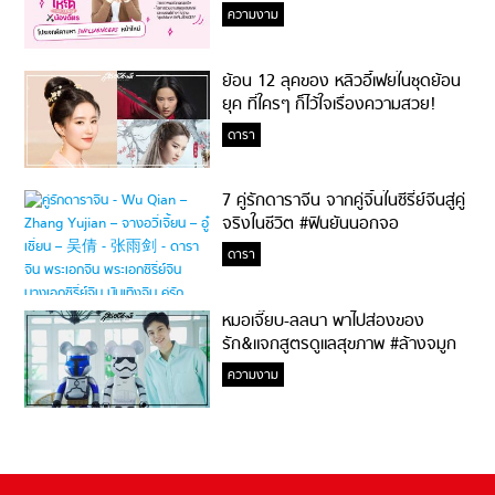
ความงาม
ย้อน 12 ลุคของ หลิวอี้เฟยในชุดย้อน
ยุค ที่ใครๆ ก็ไว้ใจเรื่องความสวย!
ดารา
7 คู่รักดาราจีน จากคู่จิ้นในซีรี่ย์จีนสู่คู่
จริงในชีวิต #ฟินยันนอกจอ
ดารา
หมอเจี๊ยบ-ลลนา พาไปส่องของ
รัก&แจกสูตรดูแลสุขภาพ #ล้างจมูก
ไม่ยากจะสอนให้
ความงาม