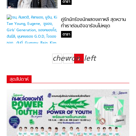
ดารา
อั้น!
คู่รักนักร้องนักแสดงเกาหลี สุดหวาน
ทำเราต่อมอิจฉาร้อนไม่หยุด
ดารา
chevron_left
1
2
สุดสัปดาห์