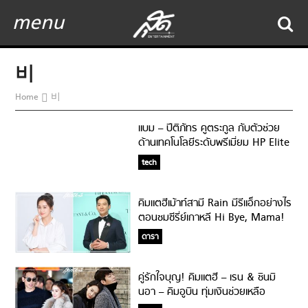
menu
비
Home
비
แบม – ปีติภัทร คูตระกูล กับตัวช่วย
ด้านเทคโนโลยีระดับพรีเมี่ยม HP Elite
Dragonfly
tech
คิมแตฮีเม้าท์สามี Rain มีรีแอ็กอย่างไร
ตอนชมซีรี่ย์เกาหลี Hi Bye, Mama!
ดารา
คู่รักใจบุญ! คิมแตฮี – เรน & ชินมิ
นอา – คิมอูบิน ทุ่มเงินช่วยเหลือ
เหตุการณ์แพร่ระบาดของโควิด 19 ไม่