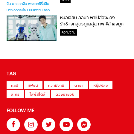
ดารา
หมอเจี๊ยบ-ลลนา พาไปส่องของ
รัก&แจกสูตรดูแลสุขภาพ #ล้างจมูก
ไม่ยากจะสอนให้
ความงาม
TAG
คลิป
แฟชั่น
ความงาม
ดารา
หนุ่มหล่อ
ละคร
ไลฟ์สไตล์
ดวงรายวัน
FOLLOW ME