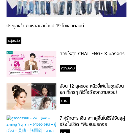
ประมูลเสื้อ คนหล่อขอทำดีปี 19 ได้แล้วตอนนี้
หนุ่มหล่อ
สวยให้สุด CHALLENGE X น้องฉัตร
ความงาม
ย้อน 12 ลุคของ หลิวอี้เฟยในชุดย้อน
ยุค ที่ใครๆ ก็ไว้ใจเรื่องความสวย!
ดารา
7 คู่รักดาราจีน จากคู่จิ้นในซีรี่ย์จีนสู่คู่
จริงในชีวิต #ฟินยันนอกจอ