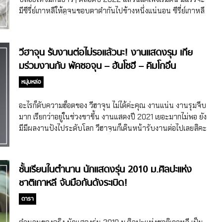
เกิดยุค […]
4 คนที่ออกมาบริจาคเงินช่วยเหลือชาวยูเครน เริ่มด้วยอียองแอ
มีซีรี่ย์เกาหลีให้ดูจนขอบตาดำกันไปข้างหนึ่งแน่นอน ซีรี่ย์เกาหลี
นางเอกดาวค้างฟ้าของเกาหลีที่ได้รับคำชมจากเอกอัครราชทูต
ปี 2022 ต่อคิวยาวให้ชมแบบ Non-Stop Juvenile Justice
ยูเครนที่ประจำอยู่ในประเทศเกาหลี เมื่ออียองแอบริจาคเงิน
(คิมฮเยซู) Juvenile Justice ซีรี่ย์เกาหลีจากบ้าน Netflix ที่ขน
จำนวน 100 ล้านวอน หรือประมาณ 3 ล้านบาทไทยให้กับ
นักแสดงปังมาเป็นล้นจออีกแล้วแม่ ทั้ง คิมฮเยซู นักแสดงหญิงตัว
วีฮาจุน รับงานต่อไม่รอแล้วนะ! งานแสดงรุม เกีย
ยูเครน พร้อมเขียนจดหมายสุดซึ้งถึงชาวยูเครน ไปอ่านข่าวเต็มๆ
แม่ พร้อมด้วยอีซองมิน คิมมูยอล และอีจองอึน นำเสนอเรื่องราว
มร่วมงานกับ พัคซอจุน – ฮันโซฮี – คิมโกอึน
ได้ที่ลิงก์ด้านล่างค่ะ อียองแอ ตำนานแดจังกึม ดาวค้างฟ้าของ
ของผู้พิพากษาที่มีหน้าที่ตัดสินคดีของเด็กและเยาวชน ซึ่งเธอมี
วงการและนางฟ้าของมวลมนุษยชาติ บริจาคเงินให้ทั่วโลก
ความเกลียดชังผู้กระทำผิดที่เป็นเด็กและเยาวชน แถมเธอยังเต็ม
หนุ่มหล่อ
ล่าสุดให้ยูเครน! ตามมาด้วยฮันจีมิน ที่ตัดสินใจบริจาคเงินมูลค่า
ไปด้วยความเยือกเย็น โดยในเรื่องจะแสดงให้เห็นถึงชีวิตการ
100 ล้านวอนให้กับเด็กๆ ในยูเครนผ่านองค์กรยูนิเซฟ ซึ่งปัจจุบัน
ทำงานและความกังวลของเหล่าผู้พิพากษา เป็นอีกเรื่องที่น่า
อะไรก็ดับความฮ็อตของ วีฮาจุน ไม่ได้ค่ะคุณ งานแน่น งานรุมจีบ
เด็กๆ ในยูเครนต่างต้องไปอาศัยกันในหลุมหลบภัยใต้ดิน ทำให้
ติดตามมาก จะออนแอร์ให้ชมวันที่ 25 กุมภาพันธ์ 2022 นี้
มาก เรียกว่าอยู่ในช่วงขาขึ้น งานแสดงปี 2021 เยอะมากไม่พอ ยัง
การศึกษา การแพทย์ และการคุ้มครองเด็กๆ ถูกตัดขาด และยังมี
Business Proposal (อันฮโยซอบ – คิมเซจอง) อันฮโยซอบกลับ
มีมีผลงานปังไประดับโลก วีฮาจุนก็เดินหน้ารับงานต่อไปเลยสิคะ
เด็กๆ อพยพไปประเทศเพื่อนบ้านเกิน 1 แสนคนไปแล้ว ฮันจีมิน
มาในยุคปัจจุบันแล้ว หลังจากแวะไปเล่นแนวย้อนยุคมาจนอิ่ม
วีฮาจุน งานแสดงจ่อคิวรอต่อเนื่อง ประกบนักแสดงดังไม่หยุด ปี
เลยต้องการที่จะมอบเงินจำนวนนี้ในการช่วยเหลือฟื้นฟูชีวิต
แถมรอบนี้เกียมใส่สูทผูกไทเป็นคุณ CEO หนุ่มรูปหล่อที่ไปนัด
2021 วีฮาจุนปังปุริเย่มากแม่ โดยเฉพาะผลงานการแสดงในซีรี่ย์
ประจำวันของเด็กๆ และชาวยูเครนกลับมา และหวังว่าสันติภาพ
บอด แล้วเจอกับพนักงานในออฟฟิศของตัวเองที่ถูกเพื่อนขอให้มา
เกาหลีจาก Netflix เรื่อง Squid Game ที่โด่งดังไปทั่วโลก ทำให้
จะมาถึงโดยเร็ว เพื่อที่เด็กๆ ยูเครนจะได้ไปโรงเรียนและหัวเราะได้
ชั้นเรียนในตำนาน นักแสดงรุ่น 2010 ม.ศิลปะแห่ง
นัดบอดแทน เธอจึงต้องพยายามปกปิดตัวเองไม่ให้คุณ CEO ล่วง
ทีมนักแสดงชื่อเสียงพุ่งทะยานกันหมด หลังจากนั้นวีฮาจุนก็
อีกครั้ง […]
ชาติเกาหลี จับมือกันดังระเบิด!
รู้เข้าว่าเธอคือพนักงานในบริษัทของเขา จะออนแอร์ในวันที่ 28
กลายเป็นนักแสดงดาวรุ่งพุ่งแรงที่ได้รับการจับตามอง และเริ่มมี
กุมภาพันธ์นี้ พร้อมซับไทยที่ […]
งานวิ่งเข้าใส่ ทั้งการได้ประกบกับอีดงอุคในซีรี่ย์เกาหลีเรื่อง Bad
ดารา
and Crazy ที่วีฮาจุนได้รับบทนำในเรื่องที่มีคาแร็กเตอร์โดดเด่น
ทำให้ได้พิสูจน์ฝีมือการแสดงอีกด้าน นอกจากนี้ในปี 2021 วีฮา