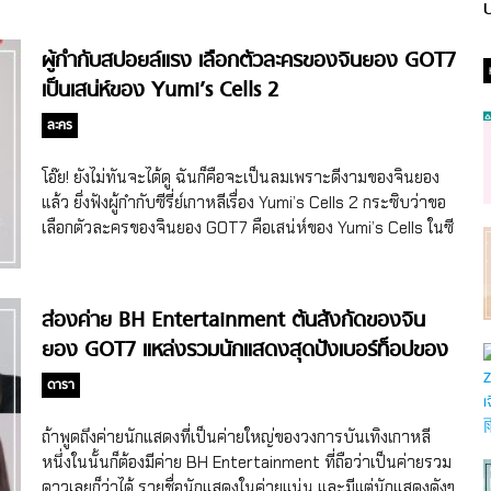
ป
ผู้กำกับสปอยล์แรง เลือกตัวละครของจินยอง GOT7
เป็นเสน่ห์ของ Yumi’s Cells 2
ละคร
โอ๊ย! ยังไม่ทันจะได้ดู ฉันก็คือจะเป็นลมเพราะดีงามของจินยอง
แล้ว ยิ่งฟังผู้กำกับซีรี่ย์เกาหลีเรื่อง Yumi’s Cells 2 กระซิบว่าขอ
เลือกตัวละครของจินยอง GOT7 คือเสน่ห์ของ Yumi’s Cells ในซี
ซั่น 2 จ้า พร้อมบอกเหตุผลที่แค่ฟังก็เขินแล้วแม๊ จินยองเตรียม
ละลายใจผู้ชมในบทผู้ชายอบอุ่นจาก Yumi’s Cells 2 ซีรี่ย์เกาหลี
เรื่องYumi’s Cellsได้รับผลตอบรับดีในซีซั่น 1 ที่ออกอากาศเมื่อปี
ส่องค่าย BH Entertainment ต้นสังกัดของจิน
2021 ทั้งในเกาหลีและต่างประเทศ เป็นซีรี่ย์เกาหลีที่เล่าเรื่องราว
ยอง GOT7 แหล่งรวมนักแสดงสุดปังเบอร์ท็อปของ
ความรักและชีวิตการทำงานของผู้คนออกมาได้เรียล สนุก และมี
วงการ!
กิมมิกที่ไม่เหมือนใคร ด้วยการหยิบเรื่องของเซลล์ภายในของผู้คน
ดารา
มาเล่าว่าเวลาเจอเรื่องราวต่างๆ เซลล์ในร่างกายเป็นยังไง แล้วคือ
ตัวการ์ตูนเซลล์น่ารักไม่ไหว เรียกว่าYumi’s Cellsทำคนดูอินหนัก
ถ้าพูดถึงค่ายนักแสดงที่เป็นค่ายใหญ่ของวงการบันเทิงเกาหลี
มากในซีซั่น 1 และทางทีมผู้ผลิตก็ตัดสินใจทำซีซั่น 2 ต่อเลย ซึ่งก็
หนึ่งในนั้นก็ต้องมีค่าย BH Entertainment ที่ถือว่าเป็นค่ายรวม
ยังเป็นเรื่องราวของ “ยูมิ” เหมือนเดิม โดยในYumi’s Cellsซีซั่น 2
ดาวเลยก็ว่าได้ รายชื่อนักแสดงในค่ายแน่น และมีแต่นักแสดงดังๆ