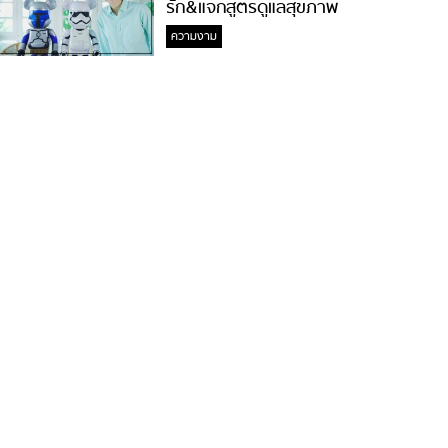
รัก&แจกสูตรดูแลสุขภาพ
#ล้างจมูกไม่ยากจะสอนให้
ความงาม