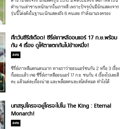
ตำนานของจริง นักแสดงรุ่น 2010 ม.ศิลปะแห่งชาติเกาหลี เป็น
จุนยังมีผลงานหนังเรื่อง Midnight และ Shark: The
ตำนานเล่าขานหนักมากในเกาหลี เพราะปัจจุบันมีนักแสดงจาก
Beginning อีกด้วย น้ำขึ้นก็ต้องรีบตักที่แท้ทรู วีฮาจุนยังได้รับ
รุ่นนี้โด่งดังในฐานะนักแสดงถึง 6 คนเลย กำลังมาแรงครอง
การทาบทามให้เล่นซีรี่ย์เกาหลีอีกหลายเรื่องต่อมา โดยวีฮาจุนได้
ความนิยมและเป็นที่ต้องการของอุตสาหกรรมซีรี่ย์เกาหลีหรือ
คอนเฟิร์มร่วมแสดงในซีรี่ย์เกาหลีเรื่อง Little Women ที่มีแพลน
หนังเกาหลีสุดๆ นักแสดงรุ่น 2010 ม.ศิลปะแห่งชาติเกาหลี พูด
จะออนแอร์ในปี 2022 โดยก่อนหน้านี้มี 3 นักแสดงนำหญิง
เลยว่าไม่ได้หาง่ายๆ นะจ๊ะที่จะมีนักแสดงที่เรียนรุ่นเดียวกันแล้ว
ศึกวันซีรีส์เดือด! ซีรี่ย์เกาหลีออนแอร์ 17 ก.ย.พร้อม
คอนเฟิร์มแสดงไปก่อนแล้ว ได้แก่ คิมโกอึน นัมจีฮยอน และพัคจีฮู
จะพร้อมใจกันปังหรือมีชื่อเสียงแบบสุดๆ ขึ้นมา แต่นักแสดง
กัน 4 เรื่อง ดูให้ตาแตกกันไปข้างหนึ่ง!
เรียกว่ารวมนักแสดงหญิงชื่อดังและยอดฝีมือมารวมตัวกันเลย ซีรี่
เกาหลีที่เคยเข้าเรียนในสาขาการแสดงของมหาวิทยาลัยศิลปะ
ย์เกาหลีเรื่อง […]
แห่งชาติเกาหลี หรือ Korea National University of Arts ใน
ละคร
รุ่น 10 หรือรุ่นปี 2010 ทำได้จ้า เมื่อสื่อและชาวเน็ตเกาหลีพบว่า
มีนักแสดงถึง 6 คนที่เรียนอยู่รุ่น 2010 ของ Korea National
ซีรี่ย์เกาหลีแตกแตนมาก ทางเราว่าออนแอร์ชนกัน 2 หรือ 3 เรื่อง
University of Arts แล้วปัจจุบันกำลังโด่งดังกันมากๆ แถมฝีมือ
ก็เยอะแล้ว เจอ ซีรี่ย์เกาหลีออนแอร์ 17 ก.ย. ชนกัน 4 เรื่องไปเลยสิ
การแสดงดีสุดๆ ทำให้เป็นที่พูดถึงหนักมากว่านี่เป็นชั้นเรียนหรือ
คะ แล้วแต่ละเรื่องน่าดู และพล็อตคนละสไตล์หมด ทำไงได้
รุ่นในตำนานของเอกและมหาวิทยาลัยชัดๆ ถึงขนาดที่หนึ่งใน
นอกจากตามเก็บให้หมดแล้วงดการนอนเร็ว ซีรี่ย์เกาหลีออนแอร์
แก๊งรุ่น 2010 ไปออกรายการไหน ก็จะมีการถามคำถามเกี่ยวกับ
17 ก.ย. 21 ชนกันแบบแตกแตน Squid Game เปิดมาด้วยความ
นักแสดงที่เป็นเพื่อนร่วมรุ่นตลอด อยากรู้ใช่ไหมล่ะคะว่านักแสดง
มันส์แบบพล็อตสุดล้ำจากบ้าน Netflix กับออริจินัลซีรี่ย์เกาหลี
บทสรุปใครจะอยู่ใครจะไปใน The King : Eternal
รุ่น 2010 ของมหาวิทยาลัยศิลปะแห่งชาติเกาหลี ทั้ง 6 คนมีใคร
เรื่อง Squid Game (สควิดเกม เล่นลุ้นตาย) ที่ได้นักแสดงหนัง
Monarch!
กันบ้าง ได้แก่ คิมโกอึน พัคโซดัม อันอึนจิน อียูยอง […]
ระดับตัวพ่อของวงการบันเทิงเกาหลีอย่างอีจองแจ มาเจอกับพัคฮ
เยซู จาก Prison Playbook ไหนจะยังมีนักแสดงมากมาย ทั้ง
ละคร
โอยองซู วีฮาจุน จองโฮยอน ฮอซองแท อานุพัม และคิมจูรยองอีก