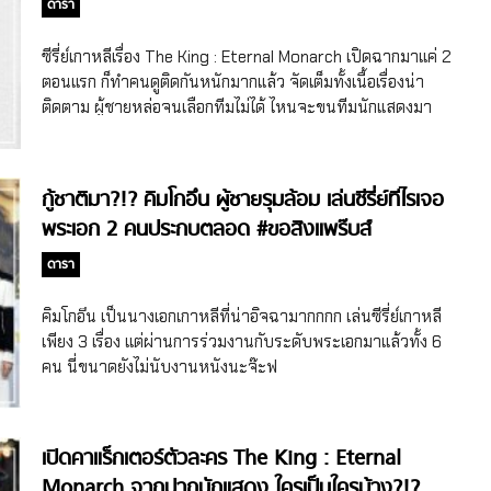
นักแสดงจัดเต็ม)
ดารา
ซีรี่ย์เกาหลีเรื่อง The King : Eternal Monarch เปิดฉากมาแค่ 2
ตอนแรก ก็ทำคนดูติดกันหนักมากแล้ว จัดเต็มทั้งเนื้อเรื่องน่า
ติดตาม ผู้ชายหล่อจนเลือกทีมไม่ได้ ไหนจะขนทีมนักแสดงมา
แน่นเอี๊ยด ยังไม่พอ! เคมีของนักแสดงก็พลุ่งพล่าน
กู้ชาติมา?!? คิมโกอึน ผู้ชายรุมล้อม เล่นซีรี่ย์ทีไรเจอ
พระเอก 2 คนประกบตลอด #ขอสิงแพร๊บส์
ดารา
คิมโกอึน เป็นนางเอกเกาหลีที่น่าอิจฉามากกกก เล่นซีรี่ย์เกาหลี
เพียง 3 เรื่อง แต่ผ่านการร่วมงานกับระดับพระเอกมาแล้วทั้ง 6
คน นี่ขนาดยังไม่นับงานหนังนะจ๊ะฟ
เปิดคาแร็กเตอร์ตัวละคร The King : Eternal
Monarch จากปากนักแสดง ใครเป็นใครบ้าง?!?