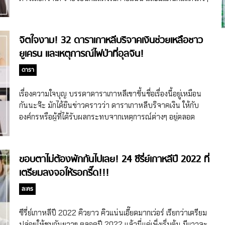
จะได้เห็นเรื่องราวชีวิตและการเจริญเติบโตของยูมิ ที่รอบนี้นัก
ทั้งนั้นเลยแม่ จะมีใครกันบ้าง ไปส่องกันค่าาาาาาา BH
แสดงชายที่จะมาประกบกับคิมโกอึนจะเปลี่ยนเป็นจินยอง
Entertainment ค่ายรวมดาวนักแสดง อัดแน่นไปด้วยคุณภาพ
สมาชิก GOT7 กับความสัมพันธ์สุดตื่นเต้นที่เริ่มต้นขึ้น ถ้าใครได้
บางคนอาจจะได้ยินชื่อค่าย BH Entertainment ผ่านหูช่วงที่จิ
จิตใจงาม! 32 ดาราเกาหลีบริจาคเงินช่วยเหลือชาว
ดูYumi’s Cellsซีซั่น 1 จะเห็นว่าจินยองมาปรากฏตัวในช่วงหลัง
นยอง GOT7 มีข่าวว่าจะเซ็นสัญญาเข้าค่าย หลังจากหมดสัญญา
ยูเครน และเหตุการณ์ไฟป่าที่อุลจิน!
ด้วย ซึ่งเป็นการปรากฏตัวที่น่ารักจนสร้างรอยยิ้มให้กลับผู้ชม
กับ JYP เมื่อช่วงเดือนมกราคม 2021 ซึ่งนอกจากในค่ายจะมีจิน
รอบนี้จินยองจะมาออกเต็มๆ […]
ยองแล้ว ยังมีนักแสดงอีกหลายคนที่อยู่ในค่ายนี้ และยังมีอดีตรุ่น
ดารา
พี่ร่วมค่ายอย่าง อันโซฮี อดีตสมาชิก Wonder Girls ที่หันมาเอาดี
สายนักแสดงและเซ็นร่วมชายคาของ BH Entertainment ด้วย
เรื่องความใจบุญ บรรดาดาราเกาหลีเขาขึ้นชื่อเรื่องนี้อยู่เหมือน
แก๊งนักแสดงของBH Entertainment แก๊งแรกที่สุดฯ ขอก้าวถึง
กันนะจ๊ะ มักได้ยินข่าวคราวว่า ดาราเกาหลีบริจาคเงิน ให้กับ
เลยก็คือบรรดานางเอกตัวท็อปของเกาหลี ที่แค่เห็นชื่อแต่ละคนก็
องค์กรหรือผู้ที่ได้รับผลกระทบจากเหตุการณ์ต่างๆ อยู่ตลอด
ไม่อยากจะเชื่อแล้วว่าพวกเธออยู่ค่ายเดียวกันจริงเหรอแม่ นี่มัน
ล่าสุดก็มี 2 เหตุการณ์เกิดขึ้น ทำให้ดาราเกาหลีหลายคนออก
นางเอกชื่อดังและเป็นที่รักของทั้งคนเกาหลีและยังมีแฟนคลับ
มาบริจาคเงินช่วยเหลือผู้ที่ได้รับผลกระทบต่อเนื่อง ดาราเกาหลี
ต่างประเทศทั้งนั้น คนแรกเลยคือคิมโกอึน นางเอกสาวหน้าห
บริจาคเงิน พร้อมใจออกมาช่วยเหลือเพื่อนมนุษย์จากเหตุการณ์
ขอบตาไม่ต้องพักกันไปเลย! 24 ซีรี่ย์เกาหลีปี 2022 ที่
มวยที่โด่งดังเป็นพลุแตกจากการรับบทนางเอกในซีรี่ย์เกาหลีเรื่อง
ในประเทศและต่างประเทศ ดาราเกาหลีบริจาคเงินช่วยเหลือ
เตรียมลงจอให้รอกรี๊ด!!!
Goblin หลังจากนั้นคิมโกอึนก็ขึ้นแท่นเป็นนางเอกแถวหน้าของ
ยูเครน มาเริ่มด้วยเหตุการณ์ที่เกิดขึ้นในต่างประเทศที่แทบจะ
วงการ และยังมีอีกหนึ่งนางเอกที่รุ่นราวคราวเดียวกับคิมโกอึน
เป็นวาระสำคัญของโลกกับเหตุการณ์การบุกโจมตียูเครนของ
ละคร
อย่าง พัคโบยอง นางเอกหน้าเด็กตลอดกาลที่เป็นรักของผู้ชม
รัสเซียที่ทำให้เกิดการสูญเสียทั้งทรัพย์สินและผู้คน เรียกว่าเป็น
มากๆ ก็เป็นนักแสดงในค่าย BH Entertainment เหมือนกันแม๊
เหตุการณ์ที่ทั่วโลกให้ความสนใจกันอย่างมาก เกาหลีก็เป็นหนึ่ง
ซีรี่ย์เกาหลีปี 2022 คิวยาว คิวแน่นเอี๊ยดมากเว่อร์ เรียกว่าเตรียม
พูดถึงบรรดานางเอกรุ่นเกิดยุคต้น 90s กันไปแล้ว มาที่นางเอกที่
ในประเทศที่ออกมาแสดงจุดยืนว่าอยู่เคียงข้างยูเครน ซึ่งก็ดารา
ปล่อยให้ชมกันยาวๆ ตลอดปี 2022 แล้วนี่แค่เพิ่งเริ่มต้น มีแววจะ