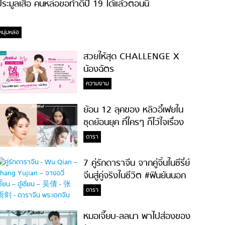
ระมูลเสื้อ คนหล่อขอทำดีปี 19 ได้แล้วตอนนี้
หนุ่มหล่อ
สวยให้สุด CHALLENGE X
น้องฉัตร
ความงาม
ย้อน 12 ลุคของ หลิวอี้เฟยใน
ชุดย้อนยุค ที่ใครๆ ก็ไว้ใจเรื่อง
ความสวย!
ดารา
7 คู่รักดาราจีน จากคู่จิ้นในซีรี่ย์
จีนสู่คู่จริงในชีวิต #ฟินยันนอก
จอ
ดารา
หมอเจี๊ยบ-ลลนา พาไปส่องของ