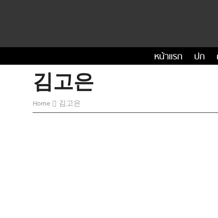
หน้าแรก
ปก
김고은
Home
김고은