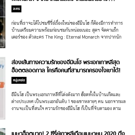
ละคร
ก่อนที่เราจะได้ไปชมซีรี่ย์เรื่องใหม่ของอีมินโฮ ก็ต้องมีการทำการ
บ้านเตรียมความพร้อมก่อนชมกันหน่อยเนอะ สุดฯ จัดคาแร็ก
เตอร์ของ ตัวละคร The King : Eternal Monarch จากปากนัก
แสดงมาฝาก ใครรับบทเป็นใครกันบ้างไปส่องกันนนนนน 6 ตัว
ละคร The King : Eternal Monarch ผู้รับบทสำคัญในเรื่อง
จักรพรรดิอีกน รับบทโดย อีมินโฮ พระเอกของเรื่องผู้มาจากอีก
ส่องเส้นทางความรักของอีมินโฮ พระเอกเกาหลีสุด
โลกมีนามว่า “อีกน” เป็นจักรพรรดิแห่งอาณาจักรเกาหลีรุ่นที่ 3
ฮ็อตตลอดกาล ใครคือคนที่สามารถครองใจเขาได้!
(เป็นอาณาจักรสมมติขึ้น) นอกจากนี้ อีกนยังเป็นนักกีฬาพายเรือ
และนักคณิตศาสตร์แสนฉลาดด้วย เรียกว่าสมบูรณ์แบบทั้งใน
หนุ่มหล่อ
ด้านศิลปะ การต่อสู้ และวิชาการเลยเด้อ #กรี๊ดหนักมาก จองแท
อึล/ลูน่า รับบทโดย คิมโกอึน ในเรื่องนี้ คิมโกอึนต้องมารับบท
อีมินโฮ เป็นพระเอกเกาหลีที่โด่งดังมาก ฮ็อตทั้งในบ้านเกิดและ
เป็น 2 ตัวละครจากสองโลก ตัวละครแรกเป็นตำรวจสายสืบสาว
ต่างประเทศ เป็นพระเอกอันดับ 1 ของเขาหลายๆ คน นอกจากผล
ในหน่วยงานพิเศษของสาธารณรัฐเกาหลี ชื่อว่า “จองแทอึล”
งานจะเป็นที่สนใจ ความรักของอีมินโฮ ก็เป็นที่จับตามอง ตาม
โดยมีพ่อเปิดโรงเรียนสอนเทควันโด ทำให้จองแทอึลเป็นครูสอน
ความดังของเขา เราไปดูเส้นทางความรักของเขากันดีกว่าว่าเคย
เทควันโดให้กับเด็กๆ มาตั้งแต่มัธยมปลายแล้ว ส่วนลูน่าเป็นเด็ก
มีข่าวกับใครมาบ้าง
กำพร้าที่ต้องทำทุกอย่างด้วยตัวเองตั้งแต่อายุเด็ก เรียกว่าต้อง
เมษาฮ็อตมาก! 2 ซีรี่ย์เกาหลีเดือนเมษายน 2020 ดึง
ดิ้นรนเพื่อความอยู่รอด เธอตั้งชื่อตัวเองตามแมวจรจัด คิมโกอึน