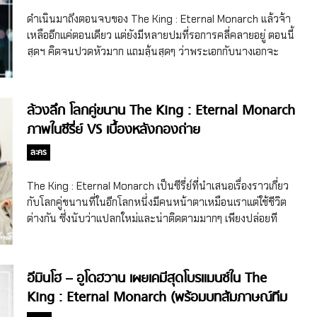
โดยพวกเขาทั้ง 8 คนจะมานำเสนอเรื่องราวซีรี่ย์เกาหลีพล็อตสุด
ดำเนินมาถึงตอนจบของ The King : Eternal Monarch แล้วจ้า
แหวกแนวล้ำจินตนาการที่ผู้เข้าแข่งขัน 456 คนจะต้องเล่นเกม
เหลืออีกแค่ตอนเดียว แต่ยังมีหลายปมที่รอการคลี่คลายอยู่ ตอนนี้
สุดระทึกเพื่อเอาตัวรอด โดยแขวนชีวิตไว้เป็นเดิมพัน เพื่อไขว่คว้า
สุดฯ คิดจนปวดหัวมาก แถมลุ้นสุดๆ ว่าพระเอกกับนางเอกจะ
โอกาสครอบครองเงินรางวัล 45,600 ล้านวอนจ้า ซึ่งปล่อยให้
สมหวังไหม
ชมรวดเดียวจบ 9 […]
ล้วงลึก โลกคู่ขนาน The King : Eternal Monarch
ภาพในซีรี่ย์ VS เบื้องหลังกองถ่าย
ละคร
The King : Eternal Monarch เป็นซีรี่ย์ที่นำเสนอเรื่องราวเกี่ยว
กับโลกคู่ขนานที่ในอีกโลกหนึ่งมีคนหน้าตาเหมือนเราแต่ใช้ชีวิต
ต่างกัน ซึ่งนับว่าแปลกใหม่และน่าติดตามมากๆ เพียงปล่อยที
เซอร์ออกมาแฟนๆ ก็นับวันรอแล้ว พอออนแอร์ปุ๊บกระแสก็ยิ่งพีค
ขึ้นไปอีก ทำเอาสาวๆ อยากมีโลกคู่ขนานกับพระเอกกันเป็นแถว!
อีมินโฮ – อูโดฮวาน เผยเคมีสุดโบรแมนซ์ใน The
King : Eternal Monarch (พร้อมบทสัมภาษณ์ทีม