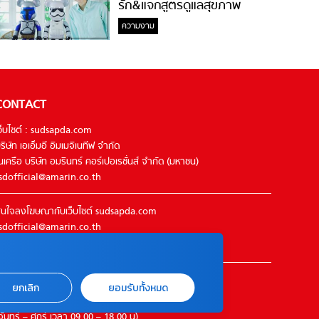
รัก&แจกสูตรดูแลสุขภาพ
#ล้างจมูกไม่ยากจะสอนให้
ความงาม
CONTACT
ว็บไซต์ : sudsapda.com
ริษัท เอเอ็มอี อิมเมจิเนทีฟ จำกัด
นเครือ บริษัท อมรินทร์ คอร์เปอเรชั่นส์ จำกัด (มหาชน)
sdofficial@amarin.co.th
นใจลงโฆษณากับเว็บไซต์ sudsapda.com
sdofficial@amarin.co.th
el : 02-422-9999 ต่อ 4844
ิดต่อแจ้งปัญหาหรือร้องเรียน
ยกเลิก
ยอมรับทั้งหมด
2-422-9999 ต่อ 4180
จันทร์ – ศุกร์ เวลา 09.00 – 18.00 น)