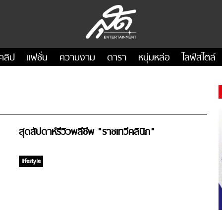
คลิป
แฟชั่น
ความงาม
ดารา
หนุ่มหล่อ
ไลฟ์สไตล์
สุดสัปดาห์รีวิวพลีชีพ "ราชเทวีคลินิก"
lifestyle