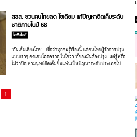
ป
สสส. ชวนคนไทยลด โซเดียม แก้ปัญหาติดเค็มระดับ
ชาติภายในปี 68
ไลฟ์สไตล์
“กินเค็มเสี่ยงโรค” …เชื่อว่าทุกคนรู้เรื่องนี้ แต่คนไทยผู้รักการปรุง
แบบเราๆ คงแอบโอดครวญในใจว่า ‘ก็ของมันต้องปรุง!’ แต่รู้หรือ
ไม่ว่าปัญหามนุษย์ติดเค็มขึ้นแท่นเป็นปัญหาระดับประเทศไป
แล้ว เพราะการบริโภค โซเดียม หรืออาหารหวาน มัน เค็มเกิน
เป็นส่วนหนึ่งที่ทำให้คนไทยกว่า 73% เสียชีวิตจากโรคไม่ติดต่อ
(NCDs) สำนักงานกองทุนสนับสนุนการสร้างเสริมสุขภาพ
(สสส.) จึงต้องออกมาตรการตัดวงจรสะเทือนไตก่อนจะสายเกิน
1
แก้ โดยตั้งเป้าหมายให้คนไทยลดการบริโภคเค็ม 30% ภายในปี
2568 ปัญหาติดเค็มกลายเป็นประเด็นสำคัญที่สสส.ถึงกับออก
มาตรการและตั้งเป้าหมายขนาดนี้ วันนี้สุดสัปดาห์เลยอยากชวน
คนไทยร่วมขบวนสุขภาพนี้ด้วย ไม่ใช่เพื่อใครแต่เพื่อตัวคุณเอง
โดยเราได้รวบรวมเกร็ดควรรู้เกี่ยวกับโซเดียมและวิธีลดเค็ม ลด
โรคที่ทำตามได้ง่าย ไม่ฝืนใจเกินเหตุ โซเดียม คืออะไร ไม่ใช่แค่