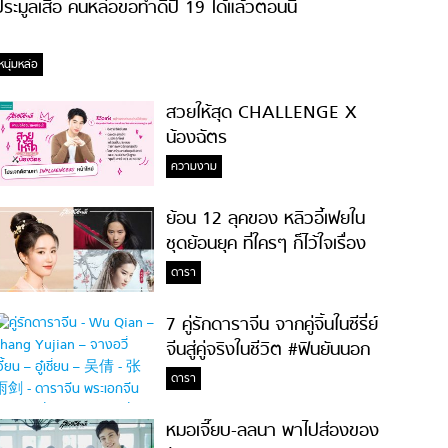
ระมูลเสื้อ คนหล่อขอทำดีปี 19 ได้แล้วตอนนี้
หนุ่มหล่อ
สวยให้สุด CHALLENGE X
น้องฉัตร
ความงาม
ย้อน 12 ลุคของ หลิวอี้เฟยใน
ชุดย้อนยุค ที่ใครๆ ก็ไว้ใจเรื่อง
ความสวย!
ดารา
7 คู่รักดาราจีน จากคู่จิ้นในซีรี่ย์
จีนสู่คู่จริงในชีวิต #ฟินยันนอก
จอ
ดารา
หมอเจี๊ยบ-ลลนา พาไปส่องของ