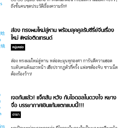
ถึงขั้นคนขุดประวัติเรื่องความรัก!!
ส่อง ทรงผมใหม่ลู่หาน พร้อมลุคคูลรับซีรี่ย์จีนเรื่อง
ใหม่ #หล่อติดเทรนด์
หนุ่มหล่อ
ส่อง ทรงผมใหม่ลู่หาน หล่อละมุนทุกองศา การันตีความฮอต
ระดับคนดังแถวหน้า เฮียปรากฏตัวกี่ครั้ง แฟลชต้องจับ ชาวเน็ต
ต้องร้องว้าว!
เจอกันแล้ว! แจ็คสัน หวัง กับไอดอลในดวงใจ หยาง
จื่อ บรรยากาศเขินแก้มแตกแบบนี้!!!
ดารา