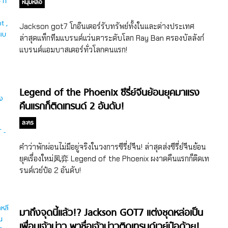
หนุ่มหล่อ
Jackson got7 โกอินเตอร์รับทรัพย์ทั้งในและต่างประเทศ
ล่าสุดแท็กทีมแบรนด์แว่นตาระดับโลก Ray Ban ครองบัลลังก์
แบรนด์แอมบาสเดอร์ทั่วโลกคนแรก!
Legend of the Phoenix ซีรี่ย์จีนย้อนยุคมาแรง
คืนแรกก็ติดเทรนด์ 2 อันดับ!
ละคร
คำว่าพักผ่อนไม่มีอยู่จริงในวงการซีรี่ย์จีน! ล่าสุดส่งซีรี่ย์จีนย้อน
ยุคเรื่องใหม่凤弈 Legend of the Phoenix ผงาดคืนแรกก็ติดเท
รนด์เวย์ป๋อ 2 อันดับ!
มาถึงจุดนี้แล้ว!? Jackson GOT7 แต่งชุดหล่อเป็น
เพื่อนเจ้าบ่าว พาชื่อเจ้าบ่าวติดเทรนด์เวย์ป๋อด้วย!