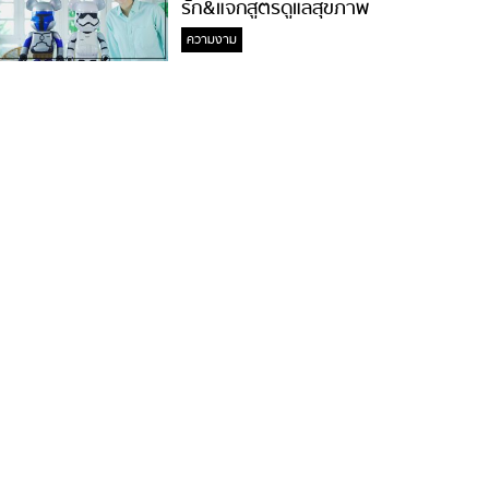
รัก&แจกสูตรดูแลสุขภาพ
#ล้างจมูกไม่ยากจะสอนให้
ความงาม