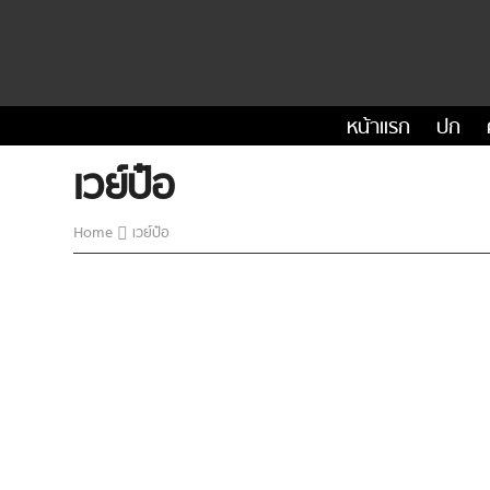
หน้าแรก
ปก
เวย์ป๋อ
Home
เวย์ป๋อ