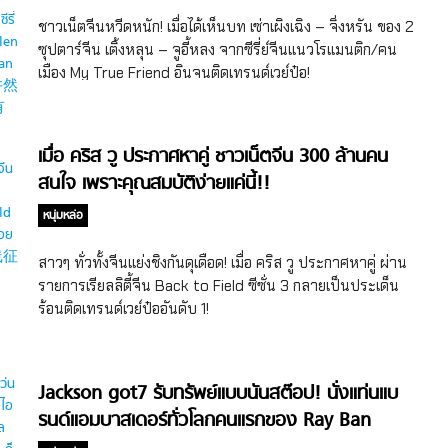
ชาวเน็ตจีนหวีดหนัก! เมื่อได้เห็นบท เซ่าเผิงเฉิง – จิ่งหรัน ของ 2
ซุปตาร์จีน เติ้งหลุน – จูอี้หลง จากซีรี่ย์จีนแนวโรแมนติก/คน
เมือง My True Friend อินจนติดเทรนด์เวย์ป๋อ!
เมื่อ คริส วู ประกาศหาคู่ ชาวเน็ตจีน 300 ล้านคน
สนใจ เพราะคุณสมบัติง่ายแค่นี้!!
หนุ่มหล่อ
สาวๆ ทั่วทั้งจีนแย่งชิงกันดุเดือด! เมื่อ คริส วู ประกาศหาคู่ ผ่าน
รายการเรียลลิตี้จีน Back to Field ซีซั่น 3 กลายเป็นประเด็น
ร้อนติดเทรนด์เวย์ป๋ออันดับ 1!
Jackson got7 รับทรัพย์แบบนันสต๊อป! นั่งแท่นแบ
รนด์แอมบาสเดอร์ทั่วโลกคนแรกของ Ray Ban