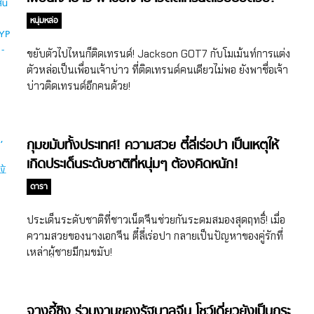
หนุ่มหล่อ
ขยับตัวไปไหนก็ติดเทรนด์! Jackson GOT7 กับโมเม้นท์การแต่ง
ตัวหล่อเป็นเพื่อนเจ้าบ่าว ที่ติดเทรนด์คนเดียวไม่พอ ยังพาชื่อเจ้า
บ่าวติดเทรนด์อีกคนด้วย!
กุมขมับทั้งประเทศ! ความสวย ตี๋ลี่เร่อปา เป็นเหตุให้
เกิดประเด็นระดับชาติที่หนุ่มๆ ต้องคิดหนัก!
ดารา
ประเด็นระดับชาติที่ชาวเน็ตจีนช่วยกันระดมสมองสุดฤทธิ์! เมื่อ
ความสวยของนางเอกจีน ตี๋ลี่เร่อปา กลายเป็นปัญหาของคู่รักที่
เหล่าผู้ชายมีกุมขมับ!
จางอี้ซิง ร่วมงานของรัฐบาลจีน โชว์เดี่ยวยังเป็นกระ