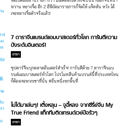
พอเปิดเผยผ่านรายการว่า มีไอดอลในดวงใจเป็นนางเอกจีนหน้า
หวาน หยางจื่อ อีก 2 อีพีถัดมารายการก็จัดให้ แจ็คสัน หวัง ได้
เจอหยางจื่อตัวจริงแล้ว!
7 ดาราจีนแบรนด์แอมบาสเดอร์ทั่วโลก การันตีความ
ปังระดับอินเตอร์!
ดารา
ซุปตาร์จีนบุกตลาดอินเตอร์สำเร็จ! การันตีด้วย 7 ดาราจีนแบ
รนด์แอมบาสเดอร์ทั่วโลก โปรโมทสินค้าแบรนด์นี้ที่ประเทศไหน
ก็ต้องเจอพวกเขาที่นั่น #ยืนหนึ่งทุกพื้นที่
ไม่ได้มาเล่นๆ! เติ้งหลุน – จูอี้หลง จากซีรี่ย์จีน My
True Friend แท็กทีมติดเทรนด์เวย์ป๋อรัวๆ
ดารา