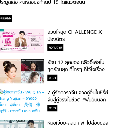
ระมูลเสื้อ คนหล่อขอทำดีปี 19 ได้แล้วตอนนี้
หนุ่มหล่อ
สวยให้สุด CHALLENGE X
น้องฉัตร
ความงาม
ย้อน 12 ลุคของ หลิวอี้เฟยใน
ชุดย้อนยุค ที่ใครๆ ก็ไว้ใจเรื่อง
ความสวย!
ดารา
7 คู่รักดาราจีน จากคู่จิ้นในซีรี่ย์
จีนสู่คู่จริงในชีวิต #ฟินยันนอก
จอ
ดารา
หมอเจี๊ยบ-ลลนา พาไปส่องของ