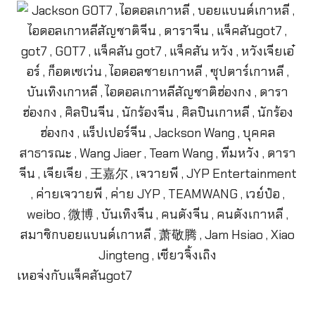
เหอจ่งกับแจ็คสันgot7