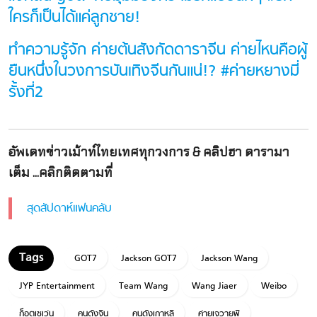
ใครก็เป็นได้แค่ลูกชาย!
ทำความรู้จัก ค่ายต้นสังกัดดาราจีน ค่ายไหนคือผู้
ยืนหนึ่งในวงการบันเทิงจีนกันแน่!? #ค่ายหยางมี่
รั้งที่2
อัพเดทข่าวเม้าท์ไทยเทศทุกวงการ & คลิปฮา ดารามา
เต็ม ...คลิกติดตามที่
สุดสัปดาห์แฟนคลับ
GOT7
Jackson GOT7
Jackson Wang
JYP Entertainment
Team Wang
Wang Jiaer
Weibo
ก็อตเซเว่น
คนดังจีน
คนดังเกาหลี
ค่ายเจวายพี