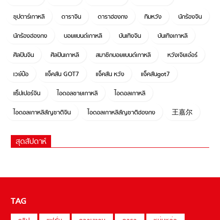
ซุปตาร์เกาหลี
ดาราจีน
ดาราฮ่องกง
ทีมหวัง
นักร้องจีน
นักร้องฮ่องกง
บอยแบนด์เกาหลี
บันเทิงจีน
บันเทิงเกาหลี
ศิลปินจีน
ศิลปินเกาหลี
สมาชิกบอยแบนด์เกาหลี
หวังเจียเอ๋อร์
เวย์ป๋อ
แจ็คสัน GOT7
แจ็คสัน หวัง
แจ็คสันgot7
แร็ปเปอร์จีน
ไอดอลชายเกาหลี
ไอดอลเกาหลี
ไอดอลเกาหลีสัญชาติจีน
ไอดอลเกาหลีสัญชาติฮ่องกง
王嘉尔
สุดสัปดาห์
TAG