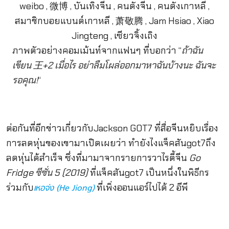
ภาพตัวอย่างคอมเม้นท์จากแฟนๆ ที่บอกว่า “
ถ้าฉัน
เขียน 王+2 เมื่อไร อย่าลืมโผล่ออกมาหาฉันบ้างนะ ฉันจะ
รอคุณ!
“
ต่อกันที่อีกข่าวเกี่ยวกับJackson GOT7 ที่สื่อจีนหยิบเรื่อง
การลดหุ่นของเขามาเปิดเผยว่า ทำยังไงแจ็คสันgot7ถึง
ลดหุ่นได้สำเร็จ ซึ่งที่มามาจากรายการวาไรตี้จีน
Go
Fridge ซีซั่น 5 (2019)
ที่แจ็คสันgot7 เป็นหนึ่งในพิธีกร
ร่วมกับ
ที่เพิ่งออนแอร์ไปได้ 2 อีพี
เหอจ่ง (
He Jiong)