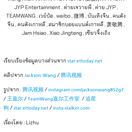
เรียบเรียงข้อมูลบางส่วนจาก
star.ettoday.net
คลิปจาก
/
Jackson Wang
腾讯视频
รูปจาก :
/
腾讯视频
instagram.com/jacksonwang852g7
/
/
/
王嘉尔
TeamWang嘉尔工作室
追星
/
/
狗
star.ettoday.net
insta-stalker.com
เรื่องโดย : Lizhu