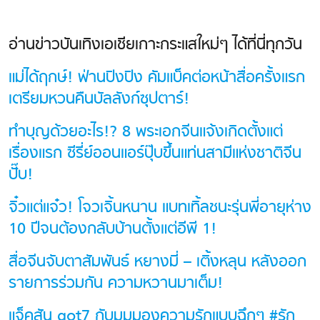
อ่านข่าวบันเทิงเอเชียเกาะกระแสใหม่ๆ ได้ที่นี่ทุกวัน
แม่ได้ฤกษ์! ฟ่านปิงปิง คัมแบ็คต่อหน้าสื่อครั้งแรก
เตรียมหวนคืนบัลลังก์ซุปตาร์!
ทำบุญด้วยอะไร!? 8 พระเอกจีนแจ้งเกิดตั้งแต่
เรื่องแรก ซีรี่ย์ออนแอร์ปุ๊บขึ้นแท่นสามีแห่งชาติจีน
ปั๊บ!
จิ๋วแต่แจ๋ว! โจวเจิ้นหนาน แบทเทิ้ลชนะรุ่นพี่อายุห่าง
10 ปีจนต้องกลับบ้านตั้งแต่อีพี 1!
สื่อจีนจับตาสัมพันธ์ หยางมี่ – เติ้งหลุน หลังออก
รายการร่วมกัน ความหวานมาเต็ม!
แจ็คสัน got7 กับมุมมองความรักแบบฉึกๆ #รัก