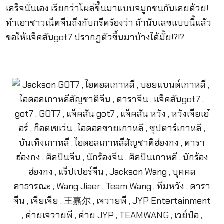
เสร็จนั่นเอง เรียกว่าโผล่ขึ้นมาแบบจมูกชนกันเลยด้วย!
ทำเอาชาวเน็ตจีนถึงกับกรีดร้องว่า ถ้านับเลขแบบนี้แล้ว
ขอให้แจ็คสันgot7 ปรากฏตัวขึ้นมาบ้างได้มั้ย!?!?