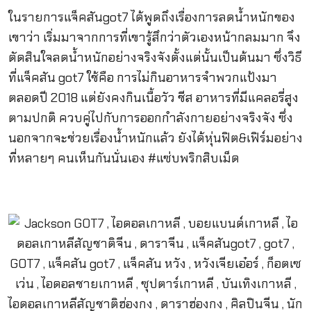
ในรายการแจ็คสันgot7 ได้พูดถึงเรื่องการลดน้ำหนักของ
เขาว่า เริ่มมาจากการที่เขารู้สึกว่าตัวเองหน้ากลมมาก จึง
ตัดสินใจลดน้ำหนักอย่างจริงจังตั้งแต่นั้นเป็นต้นมา ซึ่งวิธี
ที่แจ็คสัน got7 ใช้คือ การไม่กินอาหารจำพวกแป้งมา
ตลอดปี 2018 แต่ยังคงกินเนื้อวัว ชีส อาหารที่มีแคลอรี่สูง
ตามปกติ ควบคู่ไปกับการออกกำลังกายอย่างจริงจัง ซึ่ง
นอกจากจะช่วยเรื่องน้ำหนักแล้ว ยังได้หุ่นฟิต&เฟิร์มอย่าง
ที่หลายๆ คนเห็นกันนั่นเอง #แซ่บพริกสิบเม็ด