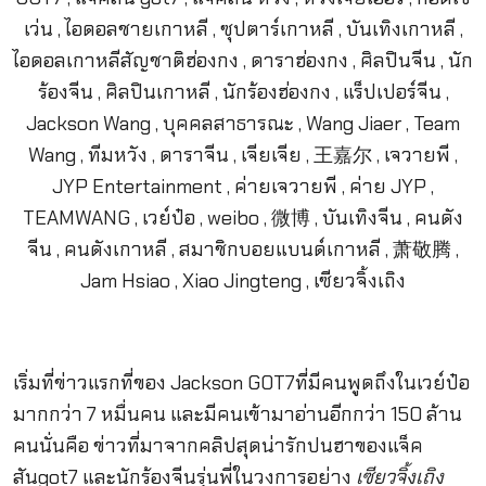
เริ่มที่ข่าวแรกที่ของ Jackson GOT7ที่มีคนพูดถึงในเวย์ป๋อ
มากกว่า 7 หมื่นคน และมีคนเข้ามาอ่านอีกกว่า 150 ล้าน
คนนั่นคือ ข่าวที่มาจากคลิปสุดน่ารักปนฮาของแจ็ค
สันgot7 และนักร้องจีนรุ่นพี่ในวงการอย่าง
เซียวจิ้งเถิง