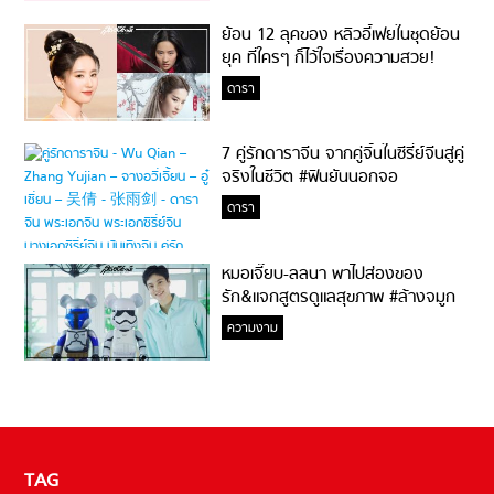
ย้อน 12 ลุคของ หลิวอี้เฟยในชุดย้อน
ยุค ที่ใครๆ ก็ไว้ใจเรื่องความสวย!
ดารา
7 คู่รักดาราจีน จากคู่จิ้นในซีรี่ย์จีนสู่คู่
จริงในชีวิต #ฟินยันนอกจอ
ดารา
หมอเจี๊ยบ-ลลนา พาไปส่องของ
รัก&แจกสูตรดูแลสุขภาพ #ล้างจมูก
ไม่ยากจะสอนให้
ความงาม
TAG