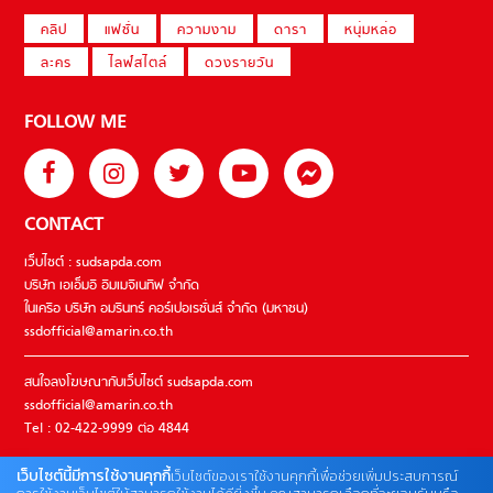
คลิป
แฟชั่น
ความงาม
ดารา
หนุ่มหล่อ
ละคร
ไลฟ์สไตล์
ดวงรายวัน
FOLLOW ME
CONTACT
เว็บไซต์ : sudsapda.com
บริษัท เอเอ็มอี อิมเมจิเนทีฟ จำกัด
ในเครือ บริษัท อมรินทร์ คอร์เปอเรชั่นส์ จำกัด (มหาชน)
ssdofficial@amarin.co.th
สนใจลงโฆษณากับเว็บไซต์ sudsapda.com
ssdofficial@amarin.co.th
Tel : 02-422-9999 ต่อ 4844
เว็บไซต์นี้มีการใช้งานคุกกี้
เว็บไซต์ของเราใช้งานคุกกี้เพื่อช่วยเพิ่มประสบการณ์
ติดต่อแจ้งปัญหาหรือร้องเรียน