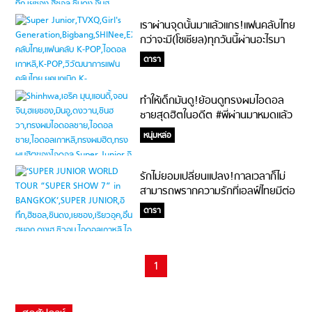
7” in BANGKOK’
เราผ่านจุดนั้นมาแล้วแกร!แฟนคลับไทย
กว่าจะมี(โซเชียล)ทุกวันนี้ผ่านอะไรมา
บ้าง #รักทางไกลส่งใจไปเกาหลี
ดารา
ทำให้เด็กมันดู!ย้อนดูทรงผมไอดอล
ชายสุดฮิตในอดีต #พี่ผ่านมาหมดแล้ว
น้อง
หนุ่มหล่อ
รักไม่ยอมเปลี่ยนแปลง!กาลเวลาก็ไม่
สามารถพรากความรักที่เอลฟ์ไทยมีต่อ
Super Junior ได้ #จะแก่ไปด้วยกัน
ดารา
1