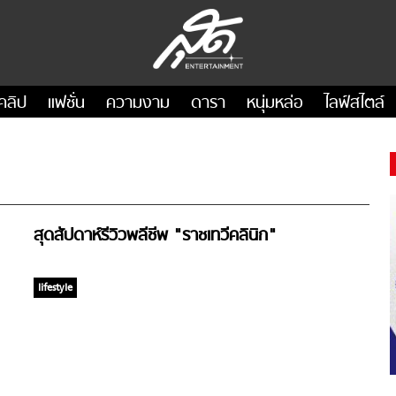
คลิป
แฟชั่น
ความงาม
ดารา
หนุ่มหล่อ
ไลฟ์สไตล์
สุดสัปดาห์รีวิวพลีชีพ "ราชเทวีคลินิก"
lifestyle