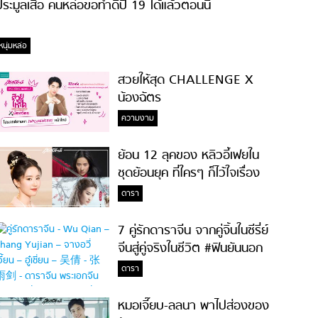
ระมูลเสื้อ คนหล่อขอทำดีปี 19 ได้แล้วตอนนี้
หนุ่มหล่อ
สวยให้สุด CHALLENGE X
น้องฉัตร
ความงาม
ย้อน 12 ลุคของ หลิวอี้เฟยใน
ชุดย้อนยุค ที่ใครๆ ก็ไว้ใจเรื่อง
ความสวย!
ดารา
7 คู่รักดาราจีน จากคู่จิ้นในซีรี่ย์
จีนสู่คู่จริงในชีวิต #ฟินยันนอก
จอ
ดารา
หมอเจี๊ยบ-ลลนา พาไปส่องของ