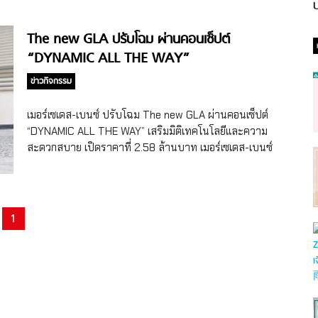
ป
The new GLA ปรับโฉม ผ่านคอนเซ็ปต์
“DYNAMIC ALL THE WAY”
ข่าวกิจกรรม
เมอร์เซเดส-เบนซ์ ปรับโฉม The new GLA ผ่านคอนเซ็ปต์
“DYNAMIC ALL THE WAY” เสริมมิติเทคโนโลยีและความ
สะดวกสบาย เปิดราคาที่ 2.58 ล้านบาท เมอร์เซเดส-เบนซ์
ประเทศไทย ประเดิมเปิดยนตรกรรมรุ่นแรกของปี 2024 กับ
The new GLA ลุยตลาดเอสยูวีระดับลักชัวรี่ด้วยการปรับโฉมรุ่น
GLA 200 AMG Dynamic ที่มาพร้อมดีไซน์ใหม่ทั้งภายนอกและ
ภายใน ยกระดับเทคโนโลยีและระบบความปลอดภัยที่ล้ำสมัย
1
ภายใต้คอนเซ็ปต์ “DYNAMIC ALL THE WAY” ชูความโดดเด่น
ของรถเอสยูวีไซส์คอมแพกต์ที่ผสานความหรูหราและความ
สะดวกสบาย ตอบโจทย์ทุกมิติไลฟ์สไตล์การใช้งาน รวมถึงรูป
แบบขับขี่ทั้งแบบ On-Road และ Off-Road อย่างลงตัว เปิด
ราคาที่ 2,580,000 ล้านบาท ปักวันพร้อมจำหน่ายที่ตัวแทน
จำหน่ายเมอร์เซเดส-เบนซ์ อย่างเป็นทางการ ทั่วประเทศ ตั้งแต่