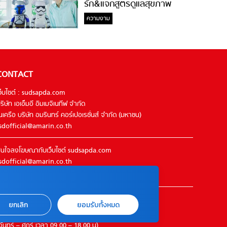
รัก&แจกสูตรดูแลสุขภาพ
#ล้างจมูกไม่ยากจะสอนให้
ความงาม
CONTACT
ว็บไซต์ : sudsapda.com
ริษัท เอเอ็มอี อิมเมจิเนทีฟ จำกัด
นเครือ บริษัท อมรินทร์ คอร์เปอเรชั่นส์ จำกัด (มหาชน)
sdofficial@amarin.co.th
นใจลงโฆษณากับเว็บไซต์ sudsapda.com
sdofficial@amarin.co.th
el : 02-422-9999 ต่อ 4844
ิดต่อแจ้งปัญหาหรือร้องเรียน
ยกเลิก
ยอมรับทั้งหมด
2-422-9999 ต่อ 4180
จันทร์ – ศุกร์ เวลา 09.00 – 18.00 น)