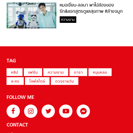
หมอเจี๊ยบ-ลลนา พาไปส่องของ
รัก&แจกสูตรดูแลสุขภาพ #ล้างจมูก
ไม่ยากจะสอนให้
ความงาม
TAG
คลิป
แฟชั่น
ความงาม
ดารา
หนุ่มหล่อ
ละคร
ไลฟ์สไตล์
ดวงรายวัน
FOLLOW ME
CONTACT