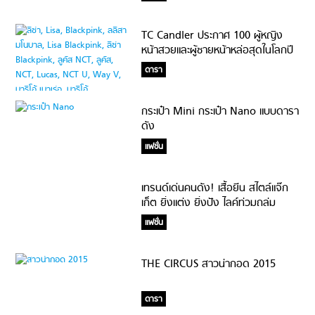
TC Candler ประกาศ 100 ผู้หญิง
หน้าสวยและผู้ชายหน้าหล่อสุดในโลกปี
2018 คนไทยใครจะมงลง?!?
ดารา
กระเป๋า Mini กระเป๋า Nano แบบดารา
ดัง
แฟชั่น
เทรนด์เด่นคนดัง! เสื้อยีน สไตล์แจ๊ก
เก็ต ยิ่งแต่ง ยิ่งปัง ไลค์ท่วมถล่ม
ทลาย !
แฟชั่น
THE CIRCUS สาวน่ากอด 2015
ดารา