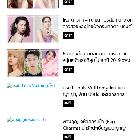
ดารา
ใหม่ ดาวิกา – ญาญ่า อุรัสยา นางเอก
สาวสวยของไทยปังกระแทกตาแบรนด์
เกาหลี!
ดารา
6 คนดังไทย ติดอันดับสาวหน้าสวย –
หนุ่มหน้าหล่อที่สุดในโลกปี 2019 #ส่ง
ออกไม่หยุด
ดารา
กระเป๋าLouis Vuittonรุ่นใหม่ แบบ
ญาญ่า, ฟ่าน ปิงปิง และRihanna
แฟชั่น
พวงกุญแจห้อยกระเป๋า (Bag
Charms) น่ารักน่าเอ็นดูแบบญาญ่า
แฟชั่น