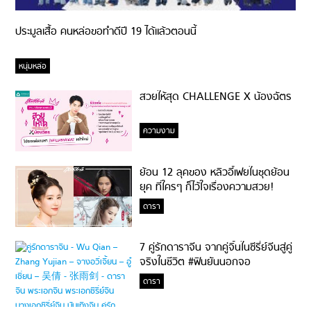
ประมูลเสื้อ คนหล่อขอทำดีปี 19 ได้แล้วตอนนี้
หนุ่มหล่อ
สวยให้สุด CHALLENGE X น้องฉัตร
ความงาม
ย้อน 12 ลุคของ หลิวอี้เฟยในชุดย้อน
ยุค ที่ใครๆ ก็ไว้ใจเรื่องความสวย!
ดารา
7 คู่รักดาราจีน จากคู่จิ้นในซีรี่ย์จีนสู่คู่
จริงในชีวิต #ฟินยันนอกจอ
ดารา