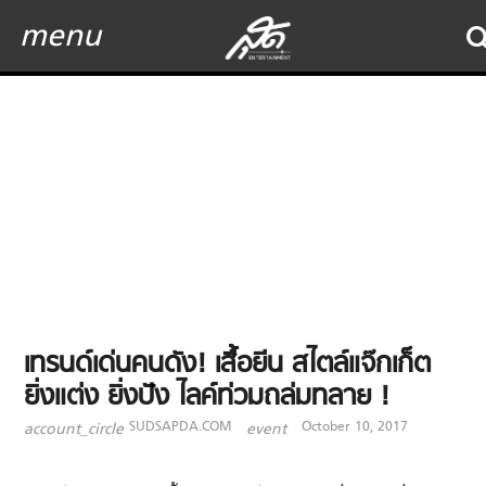
menu
เทรนด์เด่นคนดัง! เสื้อยีน สไตล์แจ๊กเก็ต
ยิ่งแต่ง ยิ่งปัง ไลค์ท่วมถล่มทลาย !
SUDSAPDA.COM
October 10, 2017
account_circle
event