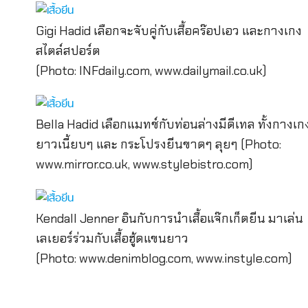
Gigi Hadid เลือกจะจับคู่กับเสื้อคร๊อปเอว และกางเกง
สไตล์สปอร์ต
(Photo: INFdaily.com, www.dailymail.co.uk)
Bella Hadid เลือกแมทช์กับท่อนล่างมีดีเทล ทั้งกางเ
ยาวเนี้ยบๆ และ กระโปรงยีนขาดๆ ลุยๆ (Photo:
www.mirror.co.uk, www.stylebistro.com)
Kendall Jenner อินกับการนำเสื้อแจ๊กเก็ตยีน มาเล่น
เลเยอร์ร่วมกับเสื้อฮู้ดแขนยาว
(Photo: www.denimblog.com, www.instyle.com)