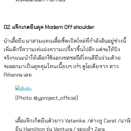
02. แจ๊กเกตยีนลุค Modern Off shoulder
นำเสื้อยีน มาสวมแทนเสื้อเชิ้ตเปิดไหล่ที่กำลังอินอยู่ช่วงนี้
เพิ่มดีกรีความเท่แฝงความเปรี้ยวขึ้นไปอีก แต่จะให้ปัง
จริงๆแนะนำให้เลือกใช้แอกเซสซอรีส์โทนสียีนร่วมด้วย
จะออกมาเป็นลุคคุมโทนเนี๊ยบๆ เก๋ๆ ดูไอเดียจาก สาว
Rihanna เลย
(Photo: @yproject_official)
เสื้อแจ๊กเก็ตยีนตัวยาว Vatanika /ต่างหู Carat /นาฬ
ยีน Hamilton รุ่น Ventura / รองเท้า Zara