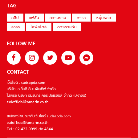
TAG
คลิป
แฟชั่น
ความงาม
ดารา
หนุ่มหล่อ
ละคร
ไลฟ์สไตล์
ดวงรายวัน
FOLLOW ME
CONTACT
เว็บไซต์ : sudsapda.com
บริษัท เอเอ็มอี อิมเมจิเนทีฟ จำกัด
ในเครือ บริษัท อมรินทร์ คอร์เปอเรชั่นส์ จำกัด (มหาชน)
ssdofficial@amarin.co.th
สนใจลงโฆษณากับเว็บไซต์ sudsapda.com
ssdofficial@amarin.co.th
Tel : 02-422-9999 ต่อ 4844