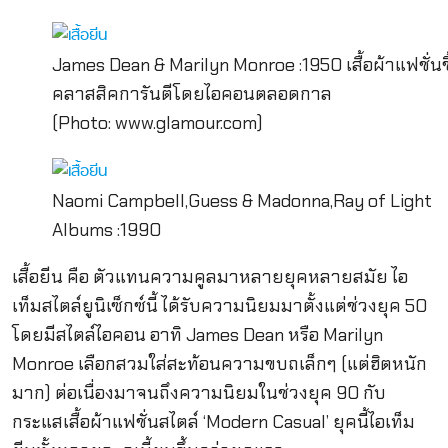
James Dean & Marilyn Monroe :1950 เสื้อผ้าแฟชั่นช
คลาสสิคการันตีโดยไอคอนตลอดกาล
(Photo: www.glamour.com)
Naomi Campbell,Guess & Madonna,Ray of Light
Albums :1990
เสื้อยีน คือ ตัวแทนความคูลมาหลายยุคหลายสมัย ไอ
เท็มสไตล์ยูนิเซ็กซ์นี้ ได้รับความนิยมมาตั้งแต่ช่วงยุค 50
โดยมีสไตล์ไอคอน อาทิ James Dean หรือ Marilyn
Monroe เลือกสวมใส่สะท้อนความขบถเล็กๆ (แต่ฮิตหนัก
มาก) ต่อเนื่องมาจนถึงความนิยมในช่วงยุค 90 กับ
กระแสเสื้อผ้าแฟชั่นสไตล์ ‘Modern Casual’ ยุคนี้ไอเท็ม