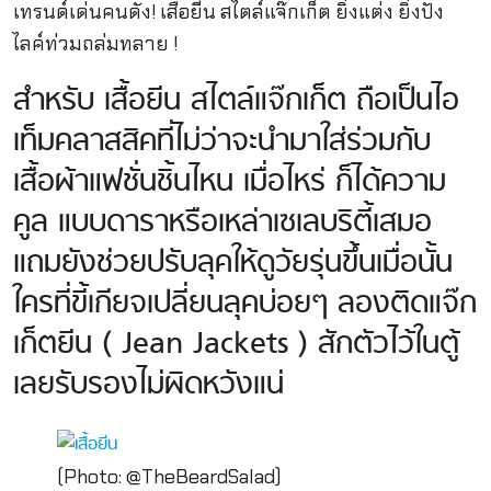
เทรนด์เด่นคนดัง! เสื้อยีน สไตล์แจ๊กเก็ต ยิ่งแต่ง ยิ่งปัง
ไลค์ท่วมถล่มทลาย !
สำหรับ เสื้อยีน สไตล์แจ๊กเก็ต ถือเป็นไอ
เท็มคลาสสิคที่ไม่ว่าจะนำมาใส่ร่วมกับ
เสื้อผ้าแฟชั่นชิ้นไหน เมื่อไหร่ ก็ได้ความ
คูล แบบดาราหรือเหล่าเซเลบริตี้เสมอ
แถมยังช่วยปรับลุคให้ดูวัยรุ่นขึ้นเมื่อนั้น
ใครที่ขี้เกียจเปลี่ยนลุคบ่อยๆ ลองติดแจ๊ก
เก็ตยีน ( Jean Jackets ) สักตัวไว้ในตู้
เลยรับรองไม่ผิดหวังแน่
(Photo: @TheBeardSalad)