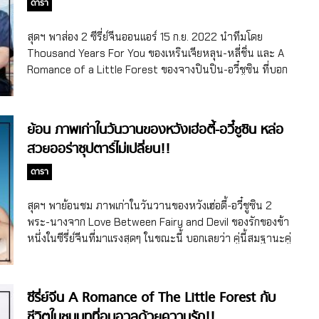
ดารา
เธออยู่กลับเป็นภารกิจที่เต็มไปด้วยอันตรายมากยิ่งขึ้นกว่าเดิม ซึ่ง
ค่อยถูกชะตากันและมีปากมีเสียงกันบ้าง แต่หลังจากทั้งคู่ต้องมา
สิ่งเดียวที่เธอมองว่าสามารถหลอกใช้ได้คือ คนที่ดูเหมือนไม่มีวร
ร่วมงานทำหนังสือด้วยกัน จากคู่กัดก็ค่อยๆ เปลี่ยนเป็นคู่รักสุด
สุดฯ พาส่อง 2 ซีรี่ย์จีนออนแอร์ 15 ก.ย. 2022 นำทีมโดย
ยุทธ์และถูกบังคับให้มาเป็นผู้นำของวังแห่งนี้อย่างกงจื่ออวี่… เรื่อง
หวานในที่สุด สำหรับเรื่องย่อซีรี่ย์จีน Moonlight เพลงรักใต้
Thousand Years For You ของเหรินเจียหลุน-หลี่ชิ่น และ A
ราวความรักที่มาพร้อมกับการหลอกใช้จะบีบคั้นหัวใจคนดูขนาด
แสงจันทร์ เล่าถึงนางเอก ชูหลี่ ที่เพิ่งเรียนจบจากมหาวิทยาลัย
Romance of a Little Forest ของจางปินปิน-อวี๋ชูซิน ที่บอก
ไหน คู่พระ-นางที่มารับบทนี้ได้จางหลิงเฮ่อ (Zhang Linghe) นัก
ด้วยความรักในงานสิ่งพิมพ์ ชูหลี่ได้เข้าทำงานกับสำนักพิมพ์
เลยว่า กระแสดีตั้งแต่วันแรก ทำโซเชียลแทบแตก! ทำเอาแฟนๆ
แสดงชายจีนวัยรุ่นวัย 25 ปี (เกิดเดือนธ.ค. 1997) ที่ก่อนหน้านี้
หยวนเยว่ที่เธอเฝ้าใฝ่ฝันมานาน แต่ถึงอย่างนั้น สำหรับสายงาน
คอซีรี่ย์จีนตั้งหลักกันไม่ทันเลยละค่า สำหรับ 2 ซีรี่ย์จีนออนแอร์
ฝากฝีมือมาแสดงมาแล้วในซีรี่ย์จีน Maiden Holmes […]
สิ่งพิมพ์แล้ว ปัจจุบันกำลังพบกับวิกฤติ และเป็นจุดเปลี่ยนครั้ง
15 ก.ย. 2022 ประกาศศักดิ์ดาความปังกันแบบทำเอาจอลุกเป็น
ย้อน ภาพเก่าในวันวานของหวังเฮ่อตี้-อวี๋ชูซิน หล่อ
ใหญ่ที่สำนักพิมพ์ต้องเผชิญ ในฐานะบรรณาธิการหน้าใหม่
ไฟ นั่นคือ Thousand Years For You หรือชื่อไทย รักข้าม
สวยออร่าซุปตาร์ไม่เปลี่ยน!!
แม้ว่าชูหลี่จะตกใจกับสภาพความเป็นจริงที่อุตสาหกรรมการ
สหัสวรรษ ของเหรินเจีนหลุน (Ren Jialun หรือ Allen Ren) –
พิมพ์เผชิญอยู่ แต่เธอก็ยังยึดมั่นในแรงบันดาลใจที่เธอมีต่องานนี้
หลี่ชิ่น (Li Qin) และอีกเรื่อง A Romance of a […]
ดารา
อย่างแน่วแน่ ด้วยการตั้งมั่น ยึดมั่นที่จะเป็นนักเขียนที่สร้างสรรค์
ผลิตหนังสือดีๆ ออกมา และเต็มใจยอมรับการเปลี่ยนแปลงที่อาจ
สุดฯ พาย้อนชม ภาพเก่าในวันวานของหวังเฮ่อตี้-อวี๋ชูซิน 2
จะเกิดขึ้นกับสำนักพิมพ์หยวนเยว่ ความจริงใจและความทุ่มเท
พระ-นางจาก Love Between Fairy and Devil ของรักของข้า
ของชูหลี่ ทำให้เธอกลายเป็นบรรณาธิการน้องใหม่ที่ประสบ
หนึ่งในซีรี่ย์จีนที่มาแรงสุดๆ ในขณะนี้ บอกเลยว่า คู่นี้สมฐานะคู่
ความสำเร็จและเป็นที่ยอมรับของผู้อื่นได้อย่างรวดเร็ว […]
จิ้น สวยหล่อออร่าซุปตาร์ตั้งแต่วัยใส ลูกรักพระเจ้าที่แท้ทรู!!
เรียกได้ว่าหากพูดถึงซีรี่ย์จีนแนวย้อนยุคที่กระแสตอบร้อนแรง
สุดๆ ในปี 2022 สุดฯ เชื่อว่าคอซีรี่ย์จีนจะต้องนึกถึง Love
ซีรี่ย์จีน A Romance of The Little Forest กับ
Between Fairy and Devil หรือชื่อไทย ของรักของข้า เป็นชื่อ
ชีวิตในชนบทที่อบอวลด้วยความรัก!!