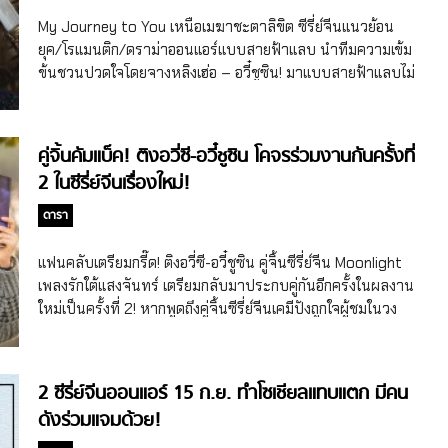
อดีตไอดอลจากวง THE9 และนักแสดงหญิงจีนจากซีรี่ย์จีนสุดฮิต
My Journey to You เหนือเมฆาชะตาลิขิต ซีรี่ย์จีนแนวย้อน
เรื่อง My Amazing Boyfriend 2 […]
ยุค/โรแมนติก/ดราม่าออนแอร์แบบสายฟ้าแลบ นำทีมความเข้ม
ข้นชวนปวดใจโดยจางหลิงเฮ่อ – อวี๋ชูซิน! มาแบบสายฟ้าแลบไม่
ให้แฟนๆ ได้ตั้งหลักเลยละจ้า สำหรับซีรี่ย์จีนแนวย้อนยุค/โรแมน
ติก/ดราม่า My Journey to You หรือชื่อไทย เหนือเมฆาชะตา
ลิขิต ที่บอกเล่าเรื่องราวการเติบโตของอวิ๋นเว่ยซาน สายลับของ
คู่จิ้นคัมแบ็ค! ติงอวี่ซี-อวี๋ชูซิน โคจรร่วมงานกันครั้งที่
ฝั่งผู้โหยหาอิสรภาพและกงจื่ออวี่ องค์ชายหัวกบฏ สำหรับเนื้อ
2 ในซีรี่ย์จีนเรื่องใหม่!
เรื่องของเรื่องMy Journey to You เหนือเมฆาชะตาลิขิตบอกเล่า
เรื่องราวที่เริ่มต้นจากพิธีคัดเลือกการอภิเษกสมรสของพระราชวัง
ดารา
กำลังจะเกิดขึ้น อวิ๋นเว่ยซาน นักฆ่าสาวและสายลับฉวยโอกาส
จากงานนี้ลอบเข้าไปในพระราชวังเพื่อตรวจสอบข้อมูล โดยไม่
แฟนคลับเตรียมกรี๊ด! ติงอวี่ซี-อวี๋ชูซิน คู่จิ้นซีรี่ย์จีน Moonlight
คาดฝันองค์รัชทายาทจะต้องสืบทอดต่อกลับถูกนักฆ่าลอบ
เพลงรักใต้แสงจันทร์ เตรียมกลับมาประกบคู่กันอีกครั้งในผลงาน
สังหาร ทำให้กงจื่ออวี่ องค์ชายสี่กลายมาเป็นผู้สานต่อตำแหน่ง
ใหม่เป็นครั้งที่ 2! หากพูดถึงคู่จิ้นซีรี่ย์จีนเคมีปังถูกใจผู้ชมในวง
รัชทายาทของวังแห่งนี้ไปในชั่วข้ามคืน เมื่อสถานการณ์เปลี่ยน อ
กว้าง หนึ่งในนั้นจะขาดชื่อของ ติงอวี่ซี-อวี๋ชูซิน (Ding Yuxi – Yu
วิ๋นเว่ยซานจึงต้องหากลยุทธ์อื่นๆ มามัดใจเป้าหมายใหม่อย่างองค์
Shuxin) คู่จิ้นจากซีรี่ย์จีนแนวโรแมนติก Moonlight หรือชื่อไทย
ชายกงจื่ออวี่ จนกระทั่งในที่สุดแผนของเธอก็สำเร็จ และอวิ๋นเว่ย
เพลงรักใต้แสงจันทร์ ไปไม่ได้ โดยซีรี่ย์จีนเรื่องนี้ออกอากาศไปเมื่อ
2 ซีรี่ย์จีนออนแอร์ 15 ก.ย. ทำโซเชียลแทบแตก มีคน
ซานได้กลายเป็นเจ้าสาวขององค์ชายสี่ในที่สุด โดยอวิ๋นเว่ยซาน
ปี 2021 สร้างจากนิยายจีนชื่อดังในชื่อเรื่องเดียวกันของนักเขียน
ดังร่วมแจมด้วย!
เชื่อว่า เมื่อเธอได้กลายเป็นพระชายาแล้ว จะทำให้เธอภารกิจของ
ชิงเหม่ย (Qing Mei) ที่บอกเล่าเรื่องราวความรักของคู่พระ-นาง
เธอลุล่วง และนำมาซึ่งอิสรภาพในที่สุด แต่ใครจะไปคาดคิดสิ่งที่
บรรณาธิการและนักเขียน โจ้วชวน – ชูหลี่ ที่เริ่มแรกอาจจะไม่