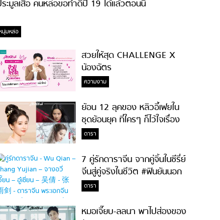
ระมูลเสื้อ คนหล่อขอทำดีปี 19 ได้แล้วตอนนี้
หนุ่มหล่อ
สวยให้สุด CHALLENGE X
น้องฉัตร
ความงาม
ย้อน 12 ลุคของ หลิวอี้เฟยใน
ชุดย้อนยุค ที่ใครๆ ก็ไว้ใจเรื่อง
ความสวย!
ดารา
7 คู่รักดาราจีน จากคู่จิ้นในซีรี่ย์
จีนสู่คู่จริงในชีวิต #ฟินยันนอก
จอ
ดารา
หมอเจี๊ยบ-ลลนา พาไปส่องของ