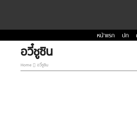
หน้าแรก
ปก
อวี๋ชูซิน
Home
อวี๋ชูซิน