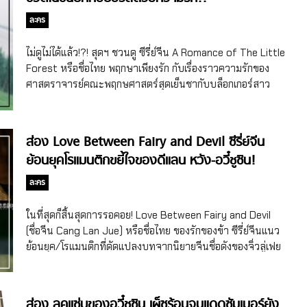
แรกๆ โดยซีรี่ย์เรื่องนี้ดัดแปลงบทจากนิยายจีนชื่อดังของจิ่วลู่เฟย
เซียง (Jiu Lu Fei Xiang) โดยบอกเล่าเรื่องราวของตงฟางชิงชาง
ละคร
จอมมารที่หล่อที่สุดในสามโลกที่ภายนอกแม้จะดูเย็นชา
แข็งแกร่ง ไร้หัวใจ แต่อันที่จริงไม่มีใครรู้ว่า เขามีจุดอ่อนของหัวใจ
ไม่ดูไม่ได้แล้ว!?! สุดฯ ชวนดู ซีรี่ย์จีน A Romance of The Little
นั่นคือ นางฟ้าดอกไม้เสี่ยวหลานฮวา ซึ่งสถานะที่แตกต่างกัน
Forest หรือชื่อไทย พฤกษาเพียงรัก กับเรื่องราวความรักของ
แบบสุดขั้วของทั้งคู่ทำให้พวกเขาโคจรมาเจอกันได้อย่างไรต้องไป
ศาสตราจารย์คณะพฤกษศาสตร์สุดเย็นชากับบล็อกเกอร์สาว
ติดตามกันค่ะ สำหรับซีรี่ย์จีน Love Between Fairy and Devil
สวยที่จะเปลี่ยนต้นไม้ในชนบทให้กลายเป็นสีชมพู!! เรียกได้ว่า
ของรักของข้า เป็นซีรี่ย์จีนแนวย้อนยุค/โรแมนติก/แฟนตาซีหนึ่ง
เป็นซีรี่ย์จีนอีกรอออนแอร์อีกหนึ่งเรื่องที่กระแสตอบรับและการ
เดียวในโปรเจ็กต์ Sweet On ของ iQiyi […]
ตั้งตารอคอยท่วมท้นจริงๆ ค่า สำหรับ ซีรี่ย์จีน A Romance of
ส่อง Love Between Fairy and Devil ซีรี่ย์จีน
The Little Forest พฤกษาเพียงรัก ที่บอกเล่าเรื่องราวความรัก
ย้อนยุคโรแมนติกขยี้ใจของดีแลน หวัง-อวี๋ชูซิน!
ของอวี๋เหม่ยเหริน นางเอกที่แอบหลงรักชายในฝัน จวงอวี่ หนุ่ม
หัวกะทิไอคิว 200 มานานแสนนาน แต่อวี๋เหม่ยเหรินกลับถูกจวง
ละคร
อวี่ปฏิเสธ ทำให้เธอเจ็บปวดและแค้นจวงอวี่มาก กระทั่งเวลา
ผ่านไป อวี๋เหม่ยเหรินได้รับทุนเรียนจบปริญญาเอก แต่ด้วยความ
ในที่สุดก็สิ้นสุดการรอคอย! Love Between Fairy and Devil
ที่เธอไม่ชอบการทำงานกับความเครียดในสายงานทาง
(ชื่อจีน Cang Lan Jue) หรือชื่อไทย ของรักของข้า ซีรี่ย์จีนแนว
วิทยาศาสตร์ อวี๋เหม่ยเหรินจึงผันตัวเองไปเป็นบล็อกเกอร์สาย
ย้อนยุค/โรแมนติกที่ดัดแปลงบทจากนิยายจีนชื่อดังของจิ่วลู่เฟย
แฟชั่นที่โดดเด่นเรื่องของบิวตี้ เมคอัพต่างๆ กระทั่งวันหนึ่งอวี๋เหม่
เซียง (Jiu Lu Fei Xiang) ปักหมุดออนแอร์ผงาดความปัง 7
ยเหรินได้ไปยังชนบทที่จวงอวี่เป็นศาสตราจารย์คณะ
สิงหาคม 2022 นี้!! ก่อนอื่นสุดฯ ขอย้อนความสักนิดว่า Love
พฤกษศาสตร์อยู่ หลังจากทั้งคู่ได้พบกัน อวี๋เหม่ยเหรินพยายาม
Between Fairy and Devil เป็นซีรี่ย์จีนแนวย้อนยุคหนึ่งเดียวใน
ส่อง ลุคแซ่บของอวี๋ชูซิน เผ็ซร้อนจนแดดซัมเมอร์ยัง
เอาคืนจวงอวี่ด้วยการบุกให้หนุ่มสมองเพชร หัวใจน้ำแข็งคนนี้