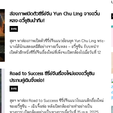
ป
ส่องภาพเปิดตัวซีรี่ย์จีน Yun Chu Ling จางอวิ๋น
หลง-อวี๋ชูซินนำทีม!
ละคร
สุดฯ พาส่องภาพเปิดตัวซีรี่ย์จีนแนวย้อนยุค Yun Chu Ling พระ-
นางได้นักแสดงเคมีดีอย่างจางอวิ๋นหลง – อวี๋ชูซิน รับบทนำ!
เปิดตัวอีกหนึ่งซีรี่ย์จีนเรื่องใหม่ที่เพิ่งจะเปิดกล้องไปเมื่อวันที่ 12
ม.ค. 2026 ที่ผ่านมา นั่นคือ Yun Chu Ling (ชื่อจีน 云初令) ซีรี่
ย์จีนแนวย้อนยุค/โรแมนติกที่ดัดแปลงบทจากนิยายจีนในชื่อเรื่อง
เดียวกันของนักเขียนเฉาอวิ๋นจื่อ (Chao Yunzi) บอกเล่าเรื่องรา
Road to Success ซีรี่ย์จีนเรื่องใหม่ของอวี๋ชูซิน
วอวิ๋นชู ที่ในชาติที่แล้วเธอเป็นลูกสาวของตระกูลขุนนาง และได้
ประกบคู่เฉินจิ้งเข่อ!
แต่งงานกับสามีผู้ยากจน เธอทำทุกอย่างเพื่อสามีและปกป้อง
ครอบครัวของตัวเอง แต่สุดท้ายกลับถูกทรยศ วางยาพิษ จนต้อง
ละคร
สังเวยชีวิตทั้งครอบครัว อวิ๋นชูสาบานว่าหากได้เกิดใหม่อีกครั้ง
เธอจะทำให้ผู้ที่ทรยศเธอต้องเจ็บปวดมากกว่าเธอเป็นร้อยเท่า!?!
สุดฯ พาส่อง Road to Success ซีรี่ย์จีนแนวโรแมนติกเรื่องใหม่
อวิ๋นชูต่อสู้ดิ้นรนเพื่อหลุดพ้นจากวัฏจักรแห่งโชคชะตา จนได้เกิด
ของอวี๋ชูซิน – เฉินจิ้งเข่อ หลังเปิดกล้องถ่ายทำอย่างเป็น
ใหม่โดยใช้ความอ่อนโยนเป็นคมดาบและความเย็นชาเป็นเกราะ
ทางการ! เปิดกล้องอย่างเป็นทางการเมื่อวันที่ 15 เม.ย. 2025