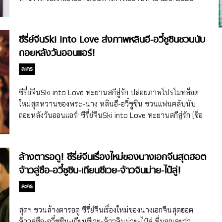
ป้องกัน เธอวางแผนอย่างพิถีพิถันและแอบปั่นกระแสการเมือง
แล้วค่ะ สำหรับซีรี่ย์จีนแนวโรแมนติก/การเติบโต Road to
เธอจะทำให้ผู้ที่ทำร้ายเธอต้องชดใช้ด้วยเลือด ในโลกที่วุ่นวายนี้
Success (ชื่อจีน 灿如繁星) ที่ดัดแปลงบทจากนิยายจีนชื่อดัง
เธอตั้งใจจะใช้ชีวิตเพื่อตัวเองเท่านั้น โชคชะตา การวางแผน
ของฉางเอ๋อ (Chang Er) บอกเล่าเรื่องราวของจิตแพทย์หลิน
ซีรี่ย์จีนSki into Love ส่งภาพหลินอี-อวี๋ชูซินชวนนับ
ความรักอันลึกซึ้งและการแก้แค้น การพบกันโดยบังเอิญได้
หว่านซิง ที่หลังจากประสบอุบัติเหตุก็ตัดสินใจย้ายกลับไปยังบ้าน
ถอยหลังวันออนแอร์!
กำหนดชะตาชีวิตของเธอ เธอควบคุมเหตุการณ์ เขาฝ่าฝืนโชค
เกิดที่เมืองหงจิ่ง เพื่อไปสอนหนังสือให้เด็กแทน ในตอนนั้นเองที่
ชะตา โลกตกอยู่ในความปั่นป่วน และคำสั่งของอวิ๋นชูได้กำหนด
เธอได้เจอกับหวังฝ่า โค้ชหนุ่มฝีมือดีที่เป็นผู้นำพาเหล่าเด็กๆ ไล่ล่า
ละคร
ชะตากรรมของโลก เรื่องราวจะเป็นอย่างไรต่อไปต้องปักหมุดรอ
ตามฝันของพวกเขา ชีวิตการดิ้นรนต่อสู้ที่เต็มไปด้วยความ
ชมกันค่ะ นางเอกที่มารับบทอวิ๋นชูในเรื่องYun Chu Ling ได้อวี๋ชู
กระตือรือร้น หลินหว่านซิงใช้การสอนแบบอิสระ เพื่อปลูกฝัง
ซีรี่ย์จีนSki into Love ทะยานสกีสู่รัก ปล่อยภาพโปรโมทล็อต
ซิน (Yu Shuxin) นักร้องไอดอล นักแสดงหญิงจีนวัย 30 […]
ความเป็นอิสระให้กับเหล่านักเรียน ช่วยให้พวกเขาได้เรียนรู้ที่จะ
ใหม่สุดหวานของพระ-นาง หลินอี-อวี๋ชูซิน ชวนแฟนคลับนับ
ใช้ชีวิต ปรับตัว ค้นหาสิ่งที่พวกเขารักด้วยตัวเอง และปลุกความ
ถอยหลังวันออนแอร์! ซีรี่ย์จีนSki into Love ทะยานสกีสู่รัก (ชื่อ
กล้าเพื่อจะไล่ตามสิ่งนั้น เดินหน้าตามหาแสงสว่างปลายทางที่เห
จีน 嘘，国王在冬眠) อีกหนึ่งซีรี่ย์จีนแนวโรแมนติกที่แฟนๆ เฝ้า
ล่าเด็กๆ จะได้พบเจอเมื่อพวกเขาเติบโตขึ้น… สำหรับนางเอกที่มา
รอกันอย่างใจจดจ่อ โดยเรื่องนี้ดัดแปลงบทจากนิยายจีนของนัก
รับบทหลินหว่านซิงได้อวี๋ชูซิน (Yu Shuxin) นักร้องไอดอล นัก
เขียนชิงเหม่ย (Qing Mei) บอกเล่าเรื่องราวของนักวาด
ล้างตารอดู! ซีรี่ย์จีนเรื่องใหม่ของนางเอกจีนสุดฮอต
แสดงหญิงจีนวัย 29 ปี (เกิดเดือนธ.ค. 1995) เจ้าของผลงานซีรี่ย์
การ์ตูน เว่ยจือ ที่มีข่าวเสียหายโดยไม่ได้ตั้งใจ จนทำให้เธอถูก
จ้าวลู่ซือ-อวี๋ชูซิน-เถียนซีเวย-จ้าวจินม่าย-ไป๋ลู่!
จีนสุดฮิตเรื่อง My Amazing Boyfriend 2 แฟนฉันมหัศจรรย์
บริษัทยึดนามปากกาและลิขสิทธิ์ผลงานไป หลังจากเจอมรสุม
ทะลุมิติ 2 (2019), Love Between Fairy […]
ใหญ่ในชีวิต ในช่วงที่เว่ยจือกำลังเครียดกับปัญหาชีวิตอยู่ก็บังเอิญ
ละคร
ไปเห็นคลิปเล่นสโนว์บอร์ด ทำให้เธอรู้สึกประทับใจและตัดสินใจ
เริ่มเขียนอีกครั้งในหัวข้อที่เกี่ยวกับการเล่นสกี เพื่องานเขียนเธอ
สุดฯ ชวนล้างตารอดู ซีรี่ย์จีนเรื่องใหม่ของนางเอกจีนสุดฮอต
เว่ยจือจึงได้เดินทางไปสกีรีสอร์ทแห่งหนึ่งเพื่อเก็บรวบรวมข้อมูล
จ้าวลู่ซือ-อวี๋ชูซิน-เถียนซีเวย-จ้าวจินม่าย-ไป๋ลู่ ที่บอกเลยว่า