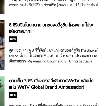
ในการเขียน ที่นั่นเองที่เว่ยจือได้เจอกับโค้ชหนุ่ม ตันฉง ซึ่งเดิมตัน
ความน่าดูเต็มสิบให้ร้อย! จ้าวลู่ซือ (Zhao Lusi) ซีรี่ย์จีนเรื่องใหม่
ฉงเคยเป็นนักสโนว์บอร์ดมืออาชีพ แต่เนื่องจากน้องสาวของเขา
ของนางเอกจีนสุดฮอต คนแรกขอเปิดด้วยซีรี่ย์ของจ้าวลู่ซือที่มีถึง
พิการ ส่วนตัวเขาก็ได้รับบาดเจ็บ เขาจึงลาออกอย่างไม่เต็มใจตาม
2 เรื่องให้รอติดตามกัน นั่นคือ Love’s Ambition ซีรี่ย์จีนแนวโร
คำขอของพ่อแม่ และเก็บความรู้สึกรักในกีฬาสโนว์บอร์ดไว้ในใจ
แมนติกที่ดัดแปลงบทจากนิยายของจางเยว่หราน (Zhang
8 ซีรี่ย์จีนในบทนางเอกของอวี๋ชูซิน ใครพลาดไปจะ
แต่หลังจากตันฉงได้ใช้เวลาร่วมกับเว่ยจือ และได้เห็นความกระ
Yueran) บอกเล่าเรื่องราวเกี่ยวกับพิธีกรรายการโทรทัศน์ สวี่เห
เสียดายมาก!
ตือรือต้น ตั้งใจและไม่ยอมแพ้ของเธอ ทำให้เขาตัดสินใจกลับไป
ยียน กับคนดังอย่างเสิ่นฮ่าวหมิง ซึ่งการแต่งงานระหว่างพวกเขา
เล่นสโนว์บอร์ดอีกครั้ง ท้ายที่สุดเว่ยจือก็กอบกู้ชื่อเสียงและ
เต็มไปด้วยความลับที่ซ่อนไว้ ทั้งคู่ผ่านเรื่องราวต่างๆ ไปด้วยกัน
ละคร
ลิขสิทธิ์ผลงานของเธอกลับมาได้ ส่วนตันฉงก็ลงแข่งและได้รับ
ค่อยๆ ทลายเปลือกนอกระหว่างพวกเขาให้เข้าใจกันและกันใน
ชัยชนะ หยาดเหงื่อ ความทุ่มเทของคนหนุ่มสาวที่ไม่ยอมแพ้ใน
ที่สุด การรู้จักตัวตนที่แท้จริงของพวกเขาจะทำให้ความรักครั้งนี้
สุดฯ ชวนตามดู 8 ซีรี่ย์จีนในบทนางเอกของอวี๋ชูซิน (Yu Shuxin)
เส้นทางการทำงานที่พวกเขารัก จนทั้งคู่ประสบความสำเร็จทั้ง
ลงเอยอย่างไร ต้องรอติดตามกันค่ะ โดยจ้าวลู่ซือประกบคู่กับเฉิน
มาครบทั้งแนวโรแมนติก ฟิน ดราม่า ใครพลาดไปบอกเลยว่าจะ
เรื่องงานและเรื่องความรัก… สำหรับพระเอกของเรื่อง Ski into
เหว่ยถิง (Chen Weiting) อีกเรื่องของจ้าวลู่ซือคือ Almost Lover
เสียดายมาก! My Amazing Boyfriend 2 : Unforgettable
Love ทะยานสกีสู่รัก ที่มารับบทตันฉงได้หลินอี (Lin Yi) นัก
ที่ดัดแปลงบทจากนิยายของ Heraชิงชิง (Hera Qingqing) บอก
Impression แฟนฉันมหัศจรรย์ทะลุมิติ 2 (2019) ซีรี่ย์จีนในบท
แสดงชายจีนวัย 26 ปี (เกิดเดือนม.ค. 1999) ที่แฟนๆ ชาวไทยน่า
เล่าเรื่องราวเกี่ยวกับหร่วนอวี๋ที่ได้พบกับเถิงอี้ก่อนสำเร็จการ
นางเอกของอวี๋ชูซิน เรื่องแรกคือ My Amazing Boyfriend 2 :
จะคุ้นเคยกันดีจากซีรี่ย์จีนสุดฮิตอย่างซีรี่ย์จีนแนวรักวัยรุ่น Put
ศึกษา หร่วนอวี๋กระตือรือร้นที่จะสร้างเนื้อสร้างตัวตั้งรกรากใน
Unforgettable Impression แฟนฉันมหัศจรรย์ทะลุมิติ 2 ซึ่ง
Your Head […]
ตามเก็บ 3 ซีรี่ย์จีนของอวี๋ชูซินทางWeTV หลังนั่ง
เมืองใหญ่ ส่วนเถิงอี้ต้องการที่จะหลบหนีจากพันธนาการการ
ถือเป็นผลงานการแสดงเรื่องแรกของอวี๋ชูซินที่เธอได้ก้าวมารับ
แท่น WeTV Global Brand Ambassador!
บงการของครอบครัวเขา พวกเขาได้เข้าไปในโลกส่วนตัวของกัน
บทนางเอกเต็มตัวด้วย โดยในเรื่องนี้พระเอกได้ไมค์ พิรัชต์ นักร้อง
และกัน แต่เมื่อครอบครัวของหร่วนอวี๋ต้องเจอกับวิกฤต ความ
นักแสดงสัญชาติไทยมารับบทเป็นชายผู้มีพลังเหนือธรรมชาติที่
ละคร
สัมพันธ์ระหว่างพวกเขาก็เป็นอันสิ้นสุดลง กระทั่ง 4 ปีต่อมา ทั้ง
ได้ฟื้นคืนชีพ และมารักกับนางเอกในที่สุด I’ve Fallen For You
สองได้กลับมาเจอกันอีกครั้งโดยบังเอิญ แต่ในตอนนั้นหร่วนอวี๋
คุณชาย รอก่อน (2020) ซีรี่ย์จีนย้อนยุค/โรแมนติก I’ve Fallen