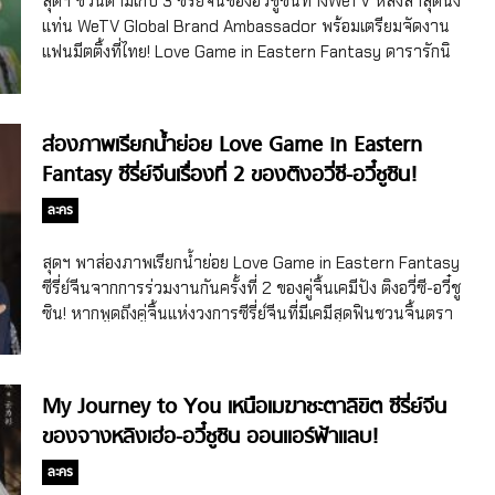
สุดฯ ชวนตามเก็บ 3 ซีรี่ย์จีนของอวี๋ชูซินทางWeTV หลังล่าสุดนั่ง
ต้องเดินหน้าทำตามฝันในการเรียนต่อต่างประเทศ จนกระทั่งอีก
For You คุณชาย รอก่อน พระเอกของเรื่องได้หลิวอี้ช่าง (Liu
แท่น WeTV Global Brand Ambassador พร้อมเตรียมจัดงาน
4 ปีให้หลัง พวกเขาได้เจอกันในงานประชุมงานหนึ่ง พวกเขา
Yichang) นักแสดงชายจีนจากเรื่อง The Blooms At […]
แฟนมีตติ้งที่ไทย! Love Game in Eastern Fantasy ดารารักนิ
ตัดสินใจที่จะไม่พรากจากกันอีกและไล่ตามความรักด้วยความ
รันดร์ (2024) ซีรี่ย์จีนของอวี๋ชูซินทางWeTV เรื่องแรกคือ Love
กล้าหาญ… โดยจ้าวลู่ซือรับบทคู่กับเผิงกวนอิง (Peng
Game in Eastern Fantasy ดารารักนิรันดร์ ซีรี่ย์จีนแนวย้อน
Guanying) อวี๋ชูซิน (Yu Shuxin/Esther Yu) […]
ยุค/โรแมนติก/แฟนตาซีที่เพิ่งออนแอร์ไปเมื่อวันที่ 1 พ.ย. 2024
ส่องภาพเรียกน้ำย่อย Love Game in Eastern
โดยดัดแปลงบทจากนิยายจีนชื่อดัง The Guide to Capturing
Fantasy ซีรี่ย์จีนเรื่องที่ 2 ของติงอวี่ซี-อวี๋ชูซิน!
a Black Lotus ของไป๋อวี่ไจเตียวกง (Bai Yu Zhai Diao
Gong) บอกเล่าเรื่องราวของหลิงเมี่ยวเมี่ยว หญิงสาวที่บังเอิญตก
ละคร
มาอยู่ในโลกของนิยาย และเพื่อที่จะกลับไปสู่โลกแห่งความเป็น
จริง เธอต้องทำภารกิจให้สำเร็จ เธอจึงร่วมมือกับมู่เซิง ต่อสู้กับ
สุดฯ พาส่องภาพเรียกน้ำย่อย Love Game in Eastern Fantasy
สัตว์ประหลาด และค่อยๆ แก้ไขความขัดแย้งระหว่างเผ่ามนุษย์
ซีรี่ย์จีนจากการร่วมงานกันครั้งที่ 2 ของคู่จิ้นเคมีปัง ติงอวี่ซี-อวี๋ชู
และเผ่าปีศาจ… โดยในเรื่องนี้อวี๋ชูซิน (Yu Shuxin) รับบทคู่กับติ
ซิน! หากพูดถึงคู่จิ้นแห่งวงการซีรี่ย์จีนที่มีเคมีสุดฟินชวนจิ้นตรา
งอวี่ซี (Ding Yuxi) พระเอกจากซีรี่ย์จีนเรื่อง The Romance of
ตรึงหัวใจแฟนๆ หนึ่งในนั้นต้องมีชื่อของคู่จิ้น ติงอวี่ซี (Ding Yuxi)
Tiger and Rose […]
นักแสดงชายจีนจากซีรี่ย์จีนเรื่อง Intense Love คุณหมอขา ซุป
ตาร์มาแล้ว (2020), ซีรี่ย์จีนแนวย้อนยุค/โรแมนติก/คอเมดี้ The
My Journey to You เหนือเมฆาชะตาลิขิต ซีรี่ย์จีน
Romance of Tiger and Rose ข้านี่เเหละองค์หญิงสาม
ของจางหลิงเฮ่อ-อวี๋ชูซิน ออนแอร์ฟ้าแลบ!
(2020), ซีรี่ย์จีนแนวย้อนยุค/โรแมนติก Romance of a Twin
Flower คู่บุปผาเคียงฝัน (2023), Love You Seven Times เจ็ด
ละคร
ชาติภพ หนึ่งปรารถนา (2023) ฯลฯ – อวี๋ชูซิน (Yu Shuxin)