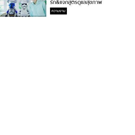
รัก&แจกสูตรดูแลสุขภาพ
#ล้างจมูกไม่ยากจะสอนให้
ความงาม