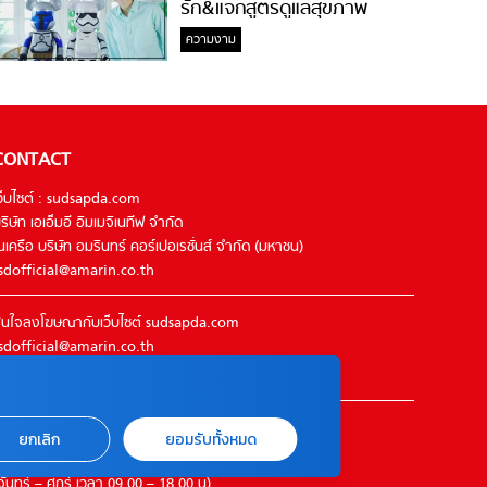
รัก&แจกสูตรดูแลสุขภาพ
#ล้างจมูกไม่ยากจะสอนให้
ความงาม
CONTACT
ว็บไซต์ : sudsapda.com
ริษัท เอเอ็มอี อิมเมจิเนทีฟ จำกัด
นเครือ บริษัท อมรินทร์ คอร์เปอเรชั่นส์ จำกัด (มหาชน)
sdofficial@amarin.co.th
นใจลงโฆษณากับเว็บไซต์ sudsapda.com
sdofficial@amarin.co.th
el : 02-422-9999 ต่อ 4844
ิดต่อแจ้งปัญหาหรือร้องเรียน
ยกเลิก
ยอมรับทั้งหมด
2-422-9999 ต่อ 4180
จันทร์ – ศุกร์ เวลา 09.00 – 18.00 น)