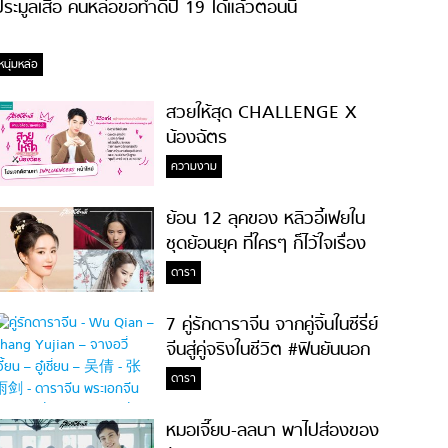
ระมูลเสื้อ คนหล่อขอทำดีปี 19 ได้แล้วตอนนี้
หนุ่มหล่อ
สวยให้สุด CHALLENGE X
น้องฉัตร
ความงาม
ย้อน 12 ลุคของ หลิวอี้เฟยใน
ชุดย้อนยุค ที่ใครๆ ก็ไว้ใจเรื่อง
ความสวย!
ดารา
7 คู่รักดาราจีน จากคู่จิ้นในซีรี่ย์
จีนสู่คู่จริงในชีวิต #ฟินยันนอก
จอ
ดารา
หมอเจี๊ยบ-ลลนา พาไปส่องของ