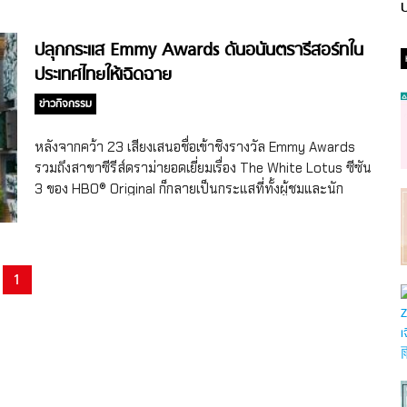
ป
ปลุกกระแส Emmy Awards ดันอนันตรารีสอร์ทใน
ประเทศไทยให้เฉิดฉาย
ข่าวกิจกรรม
หลังจากคว้า 23 เสียงเสนอชื่อเข้าชิงรางวัล Emmy Awards
รวมถึงสาขาซีรีส์ดราม่ายอดเยี่ยมเรื่อง The White Lotus ซีซัน
3 ของ HBO® Original ก็กลายเป็นกระแสที่ทั้งผู้ชมและนัก
วิจารณ์ต่างพูดถึงอย่างล้นหลาม ด้วยเนื้อหาแสบสัน บทสนทนา
ที่เฉียบคม และความตึงเครียดที่ค่อยๆ ก่อตัว จนกลายเป็นหนึ่งใน
ซีรีส์ที่คนพูดถึงมากที่สุดแห่งปี แต่สิ่งที่ดึงสายตาผู้ชมให้อยู่กับ
หน้าจอในซีรีส์นี้ได้ไม่แพ้เนื้อเรื่อง ก็คือโลเคชันสุดตระการตา ที่
1
ถ่ายทำในสถานที่ต่างๆ ทั่วประเทศไทย ตั้งแต่หาดทรายสีทอง
ทะเลสวยใส ไปจนถึงวิลล่าหรูท่ามกลางธรรมชาติ ซึ่ง The
White Lotus ซีซันนี้ได้ยกกองไปถ่ายทำที่รีสอร์ทในเครืออนันต
ราจำนวนสามแห่ง ได้แก่ อนันตรา ลาวาณา เกาะสมุย รีสอร์ท
(Anantara Lawana Koh Samui Resort), อนันตรา ไม้ขาว
ภูเก็ต วิลล่าส์ (Anantara Mai Khao Phuket Villas) และอนันต