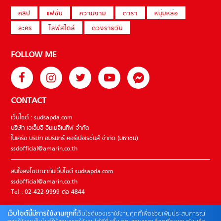
คลิป
แฟชั่น
ความงาม
ดารา
หนุ่มหล่อ
ละคร
ไลฟ์สไตล์
ดวงรายวัน
FOLLOW ME
CONTACT
เว็บไซต์ : sudsapda.com
บริษัท เอเอ็มอี อิมเมจิเนทีฟ จำกัด
ในเครือ บริษัท อมรินทร์ คอร์เปอเรชั่นส์ จำกัด (มหาชน)
ssdofficial@amarin.co.th
สนใจลงโฆษณากับเว็บไซต์ sudsapda.com
ssdofficial@amarin.co.th
Tel : 02-422-9999 ต่อ 4844
เว็บไซต์นี้มีการใช้งานคุกกี้
เว็บไซต์ของเราใช้งานคุกกี้เพื่อช่วยเพิ่มประสบการณ์
ติดต่อแจ้งปัญหาหรือร้องเรียน