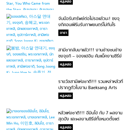
หนุ่มหล่อ
จับมือรับทรัพย์ต่อไม่รอแล้วนะ! ซงจุ
งกิคอนเฟิร์มรับภาพยนตร์ไม่ทันไร
ซองเฮเคียวกำลังพิจารณาซีรี่ย์เรื่อง
ดารา
ใหม่ต่อ
สามีขากลับมาแล้ว!!! งานช้างชนช้าง
ซงจุงกิ – จองแฮอิน คัมแบ็คงานซีรี่ย์
พร้อมกัน เมียมโนถึงกับเลือกไม่ถูก
หนุ่มหล่อ
รางวัลสามีแห่งชาติ!!! รวมเหล่าหลัวที่
ปรากฏตัวในงาน Baeksang Arts
Awards 2019
หนุ่มหล่อ
หลัวแห่งชาติ!!! อีมินโฮ กับ 7 ผลงาน
สุดปัง และผลงานซีรี่ย์ทั้งหมดตั้งแต่
เข้าวงการ
หนุ่มหล่อ