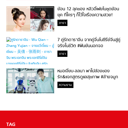
ย้อน 12 ลุคของ หลิวอี้เฟยในชุดย้อน
ยุค ที่ใครๆ ก็ไว้ใจเรื่องความสวย!
ดารา
7 คู่รักดาราจีน จากคู่จิ้นในซีรี่ย์จีนสู่คู่
จริงในชีวิต #ฟินยันนอกจอ
ดารา
หมอเจี๊ยบ-ลลนา พาไปส่องของ
รัก&แจกสูตรดูแลสุขภาพ #ล้างจมูก
ไม่ยากจะสอนให้
ความงาม
TAG