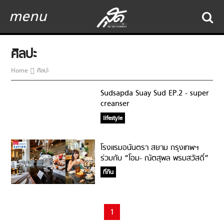
menu
ศิลปะ
Home
ศิลปะ
Sudsapda Suay Sud EP.2 - super
creanser
lifestyle
โรงแรมอนันตรา สยาม กรุงเทพฯ
ร่วมกับ “โอม- ณัตสุพล พรมสวัสดิ์”
เนรมิตรศิลปะแห่งกระดาษ ให้กลายเป็น
ที่กิน
ศิลปะแห่งรสชาติ กับ “HOUSE OF
CREATION” อาฟเตอร์นูนทีอันวิจิตร
1