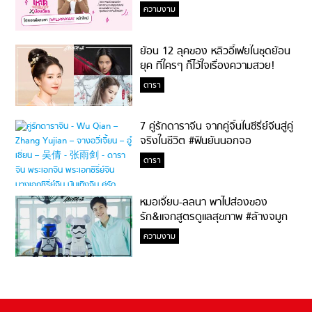
ความงาม
ย้อน 12 ลุคของ หลิวอี้เฟยในชุดย้อน
ยุค ที่ใครๆ ก็ไว้ใจเรื่องความสวย!
ดารา
7 คู่รักดาราจีน จากคู่จิ้นในซีรี่ย์จีนสู่คู่
จริงในชีวิต #ฟินยันนอกจอ
ดารา
หมอเจี๊ยบ-ลลนา พาไปส่องของ
รัก&แจกสูตรดูแลสุขภาพ #ล้างจมูก
ไม่ยากจะสอนให้
ความงาม