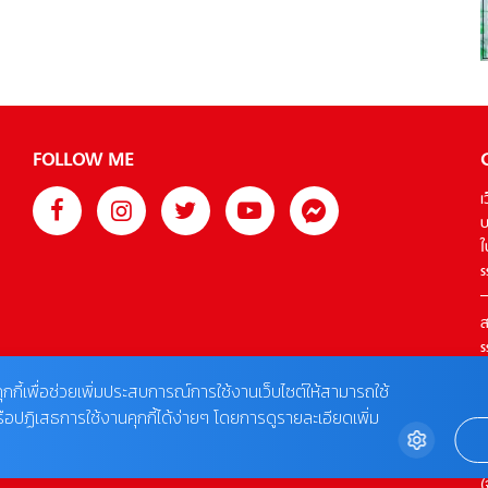
สมัยมัธยมปลาย สำหรับหลินเป่ยซิงแล้ว ในช่วงอายุ 18 ปีเธอมอง
ว่าเป็นฝันร้ายของเธอ แต่ครั้งนี้เธอตั้งใจว่าจะสอบเข้า
มหาวิทยาลัยใหม่ เพื่อตีห่างจากจ๋านอวี่ให้ได้ และใช้ชีวิตใหม่กับ
ตัวเอง แต่ในตอนนั้นเอง หลินเป่ยซิงพบว่า ความฝันของเธอถูก
ขัดขวางโดยชายหนุ่มที่ชื่อ จางว่านเซิน แต่ค่ะแต่… หลังจากการ
สอบเกาเข่า (คล้ายกับการสอบแอดมิชชั่นของไทย) […]
FOLLOW ME
เ
บ
ใ
s
ส
s
T
ุกกี้เพื่อช่วยเพิ่มประสบการณ์การใช้งานเว็บไซต์ให้สามารถใช้
รือปฏิเสธการใช้งานคุกกี้ได้ง่ายๆ โดยการดูรายละเอียดเพิ่ม
ต
0
(