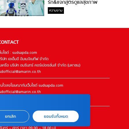
รัก&แจกสูตรดูแลสุขภาพ
#ล้างจมูกไม่ยากจะสอนให้
ความงาม
CONTACT
ว็บไซต์ : sudsapda.com
ริษัท เอเอ็มอี อิมเมจิเนทีฟ จำกัด
นเครือ บริษัท อมรินทร์ คอร์เปอเรชั่นส์ จำกัด (มหาชน)
sdofficial@amarin.co.th
นใจลงโฆษณากับเว็บไซต์ sudsapda.com
sdofficial@amarin.co.th
el : 02-422-9999 ต่อ 4844
ิดต่อแจ้งปัญหาหรือร้องเรียน
ยกเลิก
ยอมรับทั้งหมด
2-422-9999 ต่อ 4180
จันทร์ – ศุกร์ เวลา 09.00 – 18.00 น)