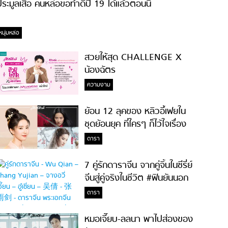
ระมูลเสื้อ คนหล่อขอทำดีปี 19 ได้แล้วตอนนี้
หนุ่มหล่อ
สวยให้สุด CHALLENGE X
น้องฉัตร
ความงาม
ย้อน 12 ลุคของ หลิวอี้เฟยใน
ชุดย้อนยุค ที่ใครๆ ก็ไว้ใจเรื่อง
ความสวย!
ดารา
7 คู่รักดาราจีน จากคู่จิ้นในซีรี่ย์
จีนสู่คู่จริงในชีวิต #ฟินยันนอก
จอ
ดารา
หมอเจี๊ยบ-ลลนา พาไปส่องของ