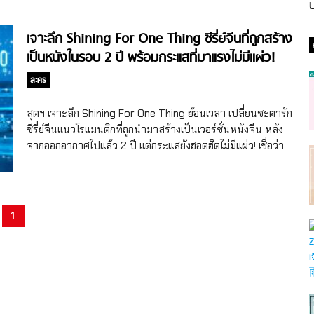
ป
เจาะลึก Shining For One Thing ซีรี่ย์จีนที่ถูกสร้าง
เป็นหนังในรอบ 2 ปี พร้อมกระแสที่มาแรงไม่มีแผ่ว!
ละคร
สุดฯ เจาะลึก Shining For One Thing ย้อนเวลา เปลี่ยนชะตารัก
ซีรี่ย์จีนแนวโรแมนติกที่ถูกนำมาสร้างเป็นเวอร์ชั่นหนังจีน หลัง
จากออกอากาศไปแล้ว 2 ปี แต่กระแสยังฮอตฮิตไม่มีแผ่ว! เชื่อว่า
ใครที่เป็นคอซีรี่ย์จีน โดยเฉพาะซีรี่ย์แนวโรแมนติกที่มีเส้นเรื่อง
เป็นการทะลุมิติย้อนเวลาได้ หนึ่งในเรื่องที่เคยออนแอร์ไปเมื่อปี
2022 ที่สุดฯ เชื่อว่าหลายคนน่าจะเคยดูมาแล้วนั่นคือ Shining
For One Thing หรือชื่อไทย ย้อนเวลา เปลี่ยนชะตารัก (ชื่อจีน
1
一闪一闪亮星星) ซึ่งเป็นเรื่องราวที่บอกเล่าถึงหลินเป่ยซิง หญิง
สาวที่กำลังย่างเข้าสู่วัย 30 ปี ที่ผิดหวังกับความรัก เพราะแฟน
หนุ่มของเธอ จ๋านอวี่ ผิดสัญญาที่ให้ไว้ จากความเสียใจเรื่องความ
รักทำให้ชีวิตของเธอต้องพบกับความยุ่งเหยิง ในขณะที่ชีวิตกำลัง
เต็มไปด้วยปัญหา เรื่องราวไม่คาดฝันก็เกิดขึ้น เมื่อหลินเป่ยซิงได้
ย้อนเวลากลับไปสู่ช่วงวัย 18 ปีอีกครั้ง ซึ่งเป็นช่วงที่เธอกำลังอยู่ใน