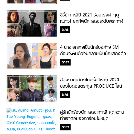
ซีรี่ย์เกาหลีปี 2021 ร้อนแรงฝ่าฤดู
หนาว! ยกทัพนักแสดงระดับพระกาฬ
ลงจอเดือนกุมภาพันธ์
ละคร
4 นางเอกเคยเป็นนักร้องค่าย SM
ก่อนจะผันตัวจนกลายเป็นนักแสดงตัว
ท็อป!
ดารา
ส่องงานแสดงในครึ่งปีหลัง 2020
ของไอดอลตระกูล PRODUCE ไลน์
อัพแน่นมาก!
ละคร
คู่รักนักร้องนักแสดงเกาหลี สุดหวาน
ทำเราต่อมอิจฉาร้อนไม่หยุด
ดารา