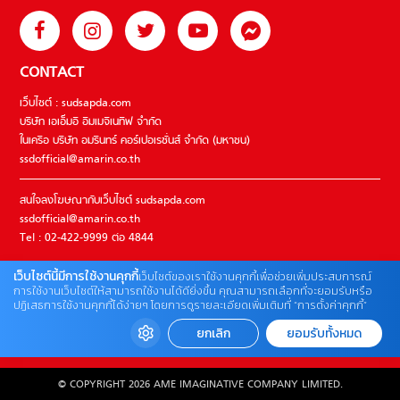
CONTACT
เว็บไซต์ : sudsapda.com
บริษัท เอเอ็มอี อิมเมจิเนทีฟ จำกัด
ในเครือ บริษัท อมรินทร์ คอร์เปอเรชั่นส์ จำกัด (มหาชน)
ssdofficial@amarin.co.th
สนใจลงโฆษณากับเว็บไซต์ sudsapda.com
ssdofficial@amarin.co.th
Tel : 02-422-9999 ต่อ 4844
เว็บไซต์นี้มีการใช้งานคุกกี้
เว็บไซต์ของเราใช้งานคุกกี้เพื่อช่วยเพิ่มประสบการณ์
ติดต่อแจ้งปัญหาหรือร้องเรียน
การใช้งานเว็บไซต์ให้สามารถใช้งานได้ดียิ่งขึ้น คุณสามารถเลือกที่จะยอมรับหรือ
ปฏิเสธการใช้งานคุกกี้ได้ง่ายๆ โดยการดูรายละเอียดเพิ่มเติมที่ “การตั้งค่าคุกกี้”
02-422-9999 ต่อ 4180
(จันทร์ – ศุกร์ เวลา 09.00 – 18.00 น)
ยกเลิก
ยอมรับทั้งหมด
bdcx@amarin.co.th
© COPYRIGHT 2026 AME IMAGINATIVE COMPANY LIMITED.