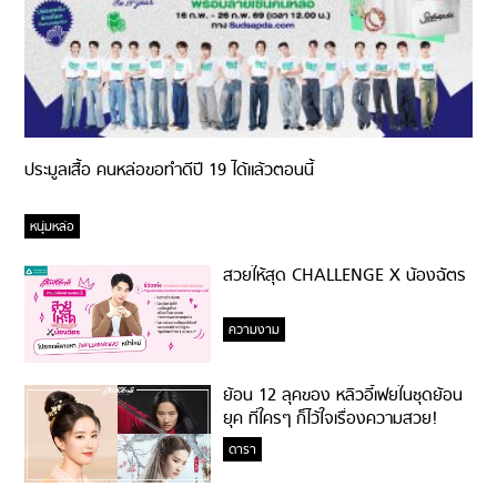
ประมูลเสื้อ คนหล่อขอทำดีปี 19 ได้แล้วตอนนี้
หนุ่มหล่อ
สวยให้สุด CHALLENGE X น้องฉัตร
ความงาม
ย้อน 12 ลุคของ หลิวอี้เฟยในชุดย้อน
ยุค ที่ใครๆ ก็ไว้ใจเรื่องความสวย!
ดารา