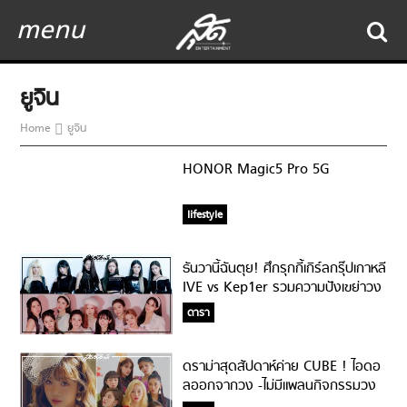
menu
ยูจิน
Home
ยูจิน
HONOR Magic5 Pro 5G
lifestyle
ธันวานี้ฉันตุย! ศึกรุกกี้เกิร์ลกรุ๊ปเกาหลี
IVE vs Kep1er รวมความปังเขย่าวง
การเคป๊อป!
ดารา
ดราม่าสุดสัปดาห์ค่าย CUBE ! ไอดอ
ลออกจากวง -ไม่มีแพลนกิจกรรมวง
CLC !