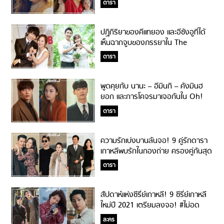
ดารา
ปฏิกิริยาของคีแทยอง และอีซังอูที่ได้
เห็นฉากจูบของภรรยาใน The
Penthouse!
ดารา
พูดคุยกับ นานะ – อีมินกิ – คังมินฮ
ยอก และการโคจรมาเจอกันใน Oh!
Master !
ดารา
ความรักเบ่งบานล้นจอ! 9 คู่รักดารา
เกาหลีพบรักในกองถ่าย ครองคู่กันสุด
หวานชื่น!
ดารา
สัปดาห์แห่งซีรี่ย์เกาหลี! 9 ซีรี่ย์เกาหลี
ใหม่ปี 2021 เตรียมลงจอ! #ไม่อด
นอนให้มันรู้ไป
ละคร