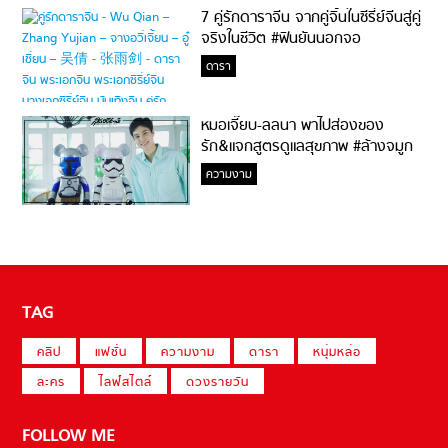
7 คู่รักดาราจีน จากคู่จิ้นในซีรี่ย์จีนสู่คู่
จริงในชีวิต #ฟินยันนอกจอ
ดารา
หมอเจี๊ยบ-ลลนา พาไปส่องของ
รัก&แจกสูตรดูแลสุขภาพ #ล้างจมูก
ไม่ยากจะสอนให้
ความงาม
TAG
คลิป
แฟชั่น
ความงาม
ดารา
หนุ่มหล่อ
ละคร
ไลฟ์สไตล์
ดวงรายวัน
FOLLOW ME