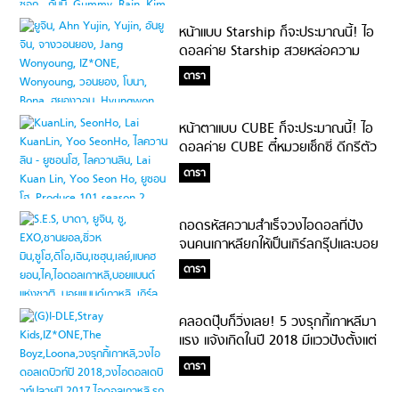
หน้าแบบ Starship ก็จะประมาณนี้! ไอ
ดอลค่าย Starship สวยหล่อความ
สามารถปัง ยืนหนึ่งเรื่อง Sex
ดารา
Appeal สูง
หน้าตาแบบ CUBE ก็จะประมาณนี้! ไอ
ดอลค่าย CUBE ตี๋หมวยเซ็กซี่ ดีกรีตัว
ท็อปของวงการ
ดารา
ถอดรหัสความสำเร็จวงไอดอลที่ปัง
จนคนเกาหลียกให้เป็นเกิร์ลกรุ๊ปและบอย
แบนด์แห่งชาติ
ดารา
คลอดปุ๊บก็วิ่งเลย! 5 วงรุกกี้เกาหลีมา
แรง แจ้งเกิดในปี 2018 มีแววปังตั้งแต่
เดบิวท์
ดารา