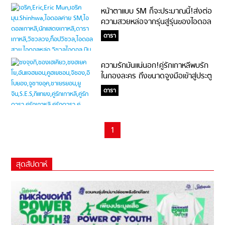
หน้าตาแบบ SM ก็จะประมาณนี้!ส่งต่อ
ความสวยหล่อจากรุ่นสู่รุ่นของไอดอล
ค่าย SM #แหล่งผลิตวิชวลของ
ดารา
วงการ
ความรักมันแน่นอก!คู่รักเกาหลีพบรัก
ในกองละคร ถึงขนาดจูงมือเข้าสู่ประตู
วิวาห์
ดารา
1
สุดสัปดาห์