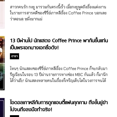
ยุนอึนฮเยจะเล่าว่าตัวเองเคยจำท่าเต้นทั้งหมดได้ภายใน […]
สาวกคนรัก กงยู มารวมกันตรงนี้เร็ว เมื่อกงยูพูดถึงเรื่องแต่งงาน
ในรายการสารคดีของซีรี่ย์เกาหลีเรื่อง Coffee Prince บอกเลย
ว่าตอนดู หูผึ่งมากแม่
13 ปีผ่านไป นักแสดง Coffee Prince พากันขึ้นแท่น
เป็นพระเอกนางเอกชื่อดัง!
ดารา
ไหนๆ นักแสดงของซีรี่ย์เกาหลีเรื่อง Coffee Prince ก็จะกลับมา
รียูเนียนในรอบ 13 ปีผ่านรายการทางช่อง MBC กันแล้ว ก็มานึก
ได้ว่าเอ๊ะ! นักแสดงหลายคนในเรื่องก็เจริญเติบโตในวงการจนได้
ขึ้นแท่นเป็นพระเอกระดับแถวหน้าของวงการหลายคนอยู่นะ
ไอดอลเกาหลีกับการถูกแอนตี้แฟนคุกคาม ถึงขั้นขู่ฆ่า
ไปจนถึงลงมือทำจริง!