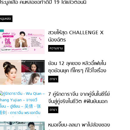
ระมูลเสื้อ คนหล่อขอทำดีปี 19 ได้แล้วตอนนี้
หนุ่มหล่อ
สวยให้สุด CHALLENGE X
น้องฉัตร
ความงาม
ย้อน 12 ลุคของ หลิวอี้เฟยใน
ชุดย้อนยุค ที่ใครๆ ก็ไว้ใจเรื่อง
ความสวย!
ดารา
7 คู่รักดาราจีน จากคู่จิ้นในซีรี่ย์
จีนสู่คู่จริงในชีวิต #ฟินยันนอก
จอ
ดารา
หมอเจี๊ยบ-ลลนา พาไปส่องของ