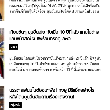
เรียกว่าไม่สิ้นลายเกิร์ลกรุ๊ปเลยจ้า ล่าสุด ยุนอึนฮเยโชว์สเต็ป ใน
เลยพากันโด่งดังและมีชื่อเสียงแบบสุดๆ ตอนนั้นใครๆ ก็ตกหลุม
เพลงของเกิร์ลกรุ๊ปรุ่นน้อง BLACKPINK พูดเลยว่าไม่เสียชื่ออดีต
รักองค์ชายอีชิน องค์ชายอียุล ชินแชกยอง และมินฮโยริน เรียกว่า
สมาชิกเกิร์ลกรุ๊ปดังจริงๆ ยุนอึนฮเยโชว์สเต็ป เคาะสนิมในรอบ
เป็นซีรี่ย์และนักแสดงเกาหลีในดวงใจของใครหลายๆ คน เลย จูจี
12 ปี ช่วงนี้ยุนอึนฮเยเดินสายออกรายการวาไรตี้ต่อเนื่องมากมาย
ฮุน แม้ว่าจูจีฮุนจะเคยเจอมรสุมชีวิตในช่วงหลังแสดงเรื่องเจ้า
เรียกว่าแทบจะออกรายการดังมาเกือบทุกรายการแล้ว โดย
หญิงวุ่นวายกับเจ้าชายเย็นชาได้ 3 ปี […]
เฉพาะรายการ Stars Top Recipe at Fun-Staurant ยุ
เทียบชัดๆ ยุนอึนฮเย กับเมื่อ 10 ปีที่แล้ว แทบไม่ต่าง
นอึนฮเยถือว่าเป็นแขกรับเชิญประจำรายการไปแล้ว เพราะยุ
แถมหน้าสดปัง #พร้อมทริคดูแลผิว
นอึนฮเยโชว์เสน่ห์ปลายจวักจนทำให้หลายๆ คนชื่นชมในเรื่อง
ฝีมือการทำอาหารของเธอ จากรายการ Stars Top Recipe at
ดารา
Fun-Staurant หลายๆ คนก็พอจะรู้อยู่แล้วว่ายุนอึนฮเยอาศัยอยู่
บ้านหลังเดียวกับผู้จัดการ และทำงานด้วยกันมานานเกิน 10 ปี
ยุนอึนฮเย โลดแล่นในวงการบันเทิงมานานถึง 21 ปีแล้ว ปัจจุบัน
แล้ว ทั้งคู่เลยจับมือกันไปออกรายการ Omniscient Interfering
ยุนอึนฮเยอายุ 36 ปีแล้วด้วย แต่คุณคะ! ดูใบหน้าของยุนอึนฮเย
View รายการเปิดเผยการทำงานของผู้จัดการส่วนตัวดารา ยุ
แทบไม่ต่างจากตอนเข้าวงการหรือสมัย 10 ปีที่แล้วเลย แถมหน้า
นอึนฮเยก็ยังไม่พลาดโชว์สกิลทำอาหารในรายการ นอกจากจะได้
สดก็ดีมาก เคล็ดลับดูแลผิวก็ง่ายสุดๆ
เห็นฝีมือทำอาหารและเรื่องราวของยุนอึนฮเยกับผู้จัดการแล้ว ยุ
นอึนฮเยยังตัดสินใจไปเรียนเต้นเพลง Lovesick Girls ของ
บรรดาแฟนมโนต้องมาฟัง! กงยู มีรีแอ็กอย่างไร
BLACKPINK เพราะแฟนๆ ขอให้ยุนอึนฮเยเต้นคัฟเวอร์ ซึ่ง
หลังโดนยุนอึนฮเยถามเรื่องแต่งงาน!
เป็นการมาเต้นในรอบ 12 ปี พอยุนอึนฮเยได้เรียนท่าเต้นเพลง
Lovesick Girls เธอก็สามารถทำท่าและจัดระเบียบร่างกายได้ดี
หนุ่มหล่อ
เธอกล่าวคำชมให้กับตัวเอง และคุณครูก็ชมว่าเธอเต้นได้ดี ก่อนที่