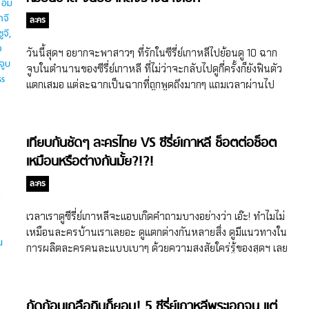
ละคร
วันนี้สุดฯ อยากจะพาสาวๆ ที่รักในซีรี่ย์เกาหลีไปย้อนดู 10 ฉาก
จูบในตำนานของซีรี่ย์เกาหลี ที่ไม่ว่าจะกลับไปดูกี่ครั้งก็ยังฟินตัว
แตกเสมอ แต่ละฉากเป็นฉากที่ถูกพูดถึงมากๆ แถมเวลาผ่านไป
นานแค่ไหน เราก็ยังมีความจดจำได้ติดตา จะมีฉากอะไรบ้าง
ตามสุดฯ มาเลยจ้า (แนะนำวาควรเอาเตรียมอะไรมาจิกไว้ด้วยนะ
เพราะฟินม้วกกก)
เทียบกันชัดๆ ละครไทย VS ซีรี่ย์เกาหลี ช็อตต่อช็อต
เหมือนหรือต่างกันมั้ย?!?!
ละคร
เวลาเราดูซีรี่ย์เกาหลีจะแอบเกิดคำถามบางอย่างว่า เอ๊ะ! ทำไมไม่
เหมือนละครบ้านเราเลยอะ ดูแตกต่างกันหลายสิ่ง ดูมีแนวทางใน
การผลิตละครคนละแบบเบาๆ ด้วยความสงสัยใคร่รู้ของสุดฯ เลย
จับมาเทียบชัดๆ ไปเลยช็อตต่อช็อตว่า ละครไทย VS ซีรี่ย์เกาหลี
เหมือนหรือต่างกันอย่างไรบ้าง!
กัดก้อนเกลือกินก็ยอม! 5 ซีรี่ย์เกาหลีพระเอกจน แต่