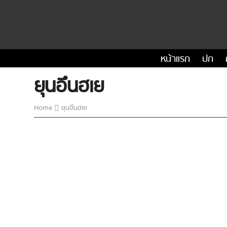
หน้าแรก
ปก
ยุนอึนฮเย
Home
ยุนอึนฮเย