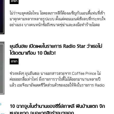
ดารา
ไม่ว่าจะยุคสมัยไหน ไอดอลเกาหลีก็ต้องเผชิญกับแอนตี้แฟนที่เข้า
มาคุกคามหลากหลายรูปแบบ ตั้งแต่คอมเมนต์เชิงลบที่กระทบใจ
อย่างแรง บางคนหนักข้อถึงขนาดขู่ฆ่าและลงมือทำร้ายไอดอ
ลมาแล้วก็มี
ยุนอึนฮเย เปิดเผยในรายการ Radio Star ว่าเธอไม่
ได้เดตมาเกือบ 10 ปีแล้ว!
ดารา
ช่วงหลังๆ ยุนอึนฮเย นางเอกสาวสวยจาก Coffee Prince ไม่
ค่อยออกสื่อเท่าไหร่ ยิ่งรายการวาไรตี้ไม่ได้ออกมานานหลายปี
แล้ว เธอจึงมาอัพเดตชีวิตส่วนตัวของเธอให้ฟังในรายการ Radio
Star ซึ่งได้มีการพูดถึงเรื่องเดตด้วย
10 ฉากจูบในตำนานของซีรี่ย์เกาหลี ฟินบ้านแตก จิก
หมอนขาด จนอยากสิงร่างนางเอก