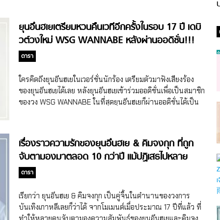
ป
ยุนอึนฮเยเตรียมหวนคืนเวทีอีกครั้งในรอบ 17 ปี เดบิ
วต์วงใหม่ WSG WANNABE หลังผ่านออดิชั่น!!!
ดารา
ใครคิดถึงยุนอึนฮเยในเวอร์ชั่นนักร้อง เตรียมตัวมาฟังเสียงร้อง
ของยุนอึนฮเยได้เลย หลังยุนอึนฮเยเข้าร่วมออดิชั่นเพื่อเป็นสมาชิก
ของวง WSG WANNABE ในที่สุดยุนอึนฮเยก็ผ่านออดิชั่นได้เป็น
เมมเบอร์ในวงเลย ซึ่งเป็นการกลับมาเป็นนักร้องจริงจังในรอบ 17
ปีของยุนอึนฮเยที่แท็กทีมกับเมมเบอร์กับ 11 คน ปล่อยเพลงกวาด
ชาร์ตจ้า ยุนอึนฮเยกับการเดบิวต์เป็นนักร้องครั้งที่ 2 ในฐานะ
เรื่องราวความรักของยุนอึนฮเย & คิมจงกุก ที่ถูก
สมาชิก WSG WANNABE โปรเจ็กต์เดบิวต์วงบัลลาดหญิง WSG
จับตามองมาตลอด 10 กว่าปี แม้ปฏิเสธไปหลาย
WANNABE เป็นที่จับตามองมากๆ โดยเฉพาะในเกาหลีใต้ เพราะ
ครั้ง!
รายการ Hangout with Yoo เคยปั้นวงบัลลาดชายอย่าง MSG
ดารา
WANNABE เมื่อปี 2021 ประสบความสำเร็จมาก กวาดอันดับ 1
ชาร์ตเพลงในเกาหลีแบบถล่มทลาย แถมยังทำให้สมาชิกของ
เรียกว่า ยุนอึนฮเย & คิมจงกุก เป็นคู่จิ้นในตำนานของวงการ
MSG WANNABE โด่งดังกว่าเดิม
บันเทิงเกาหลีเลยก็ว่าได้ จากโมเมนต์เมื่อประมาณ 17 ปีที่แล้ว ที่
https://www.youtube.com/watch?v=XTE5yWfBH_8
ทำให้หลายคนจับตามองความสัมพันธ์ของยุนอึนฮเยและคิมจง