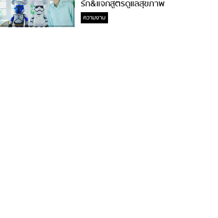
รัก&แจกสูตรดูแลสุขภาพ
#ล้างจมูกไม่ยากจะสอนให้
ความงาม