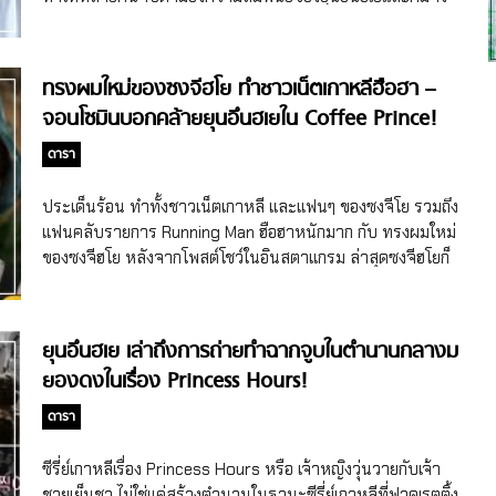
แฟนรายการจึงต่างรอเวอร์ชั่นผู้หญิงในชื่อ WSG WANNABE
กุกว่ามีซัมติงกันหรือเปล่า จนถึงตอนนี้ก็ยังเป็นที่พูดถึงอยู่ แถมยัง
มากๆ พอรายการ Hangout with Yoo ประกาศว่าจะมีโปรเจ็กต์
กลายเป็นประเด็นร้อนขึ้นมาในช่วงเดือนพฤษภาคม 2022 ด้วย
วง WSG WANNABE ปุ๊บๆ คนเกาหลีและแฟนรายการต่าง
ยุนอึนฮเย & คิมจงกุก เคยคบกันในอดีตหรือไม่ ย้อนกลับไปเมื่อ
ทรงผมใหม่ของซงจีฮโย ทำชาวเน็ตเกาหลีฮือฮา –
ประเทศต่างรอคอยจะชมตั้งแต่รอบ Blind Audition ซึ่งจะเป็น
ช่วงประมาณยุค 2000s ราวๆ 17 ปีที่แล้ว รายการ X-MEN เป็น
จอนโซมินบอกคล้ายยุนอึนฮเยใน Coffee Prince!
รอบออดิชั่นที่ไม่มีการเปิดเผยใบหน้า […]
รายการวาไรตี้ของเกาหลีที่ดังมากๆ มีพากย์ไทยฉายที่ไทยด้วย
เด้อ เรียกว่าเป็นรายการในตำนานที่มีคังโฮดงและยูแจซอกเป็น
ดารา
พิธีกร แถมในทุกๆ ตอนจะมีทั้งดาราตัวท็อป ดาวรุ่ง หรือดาราที่
มีชื่อเสียงมาร่วมรายการกันมากมาย ซึ่งรายการนี้ก็กำหนดเลิฟ
ประเด็นร้อน ทำทั้งชาวเน็ตเกาหลี และแฟนๆ ของซงจีโย รวมถึง
ไลน์ในตำนานที่ทำให้ผ่านมาเกือบจะ 20 ปีก็ยังเป็นที่พูดถึงมา
แฟนคลับรายการ Running Man ฮือฮาหนักมาก กับ ทรงผมใหม่
จนทุกวันนี้ เลิฟไลน์ในตำนานที่กำเนิดจากรายการ X-MEN นั้น
ของซงจีฮโย หลังจากโพสต์โชว์ในอินสตาแกรม ล่าสุดซงจีฮโยก็
คือเลิฟไลน์ระหว่างยุนอึนฮเยและคิมจงกุก 2 ดาราสุดฮ็อตที่เป็น
ปรากฏตัวด้วยลุคใหม่ในรายการครั้งแรกที่ทำให้เกิดการพูดถึง
นักร้องสุดป๊อปในยุคเดียวกัน ยุนอึนฮเยและคิมจงกุกมาเข้าร่วม
หนักมากอีกครั้ง ทรงผมใหม่ของซงจีฮโย เปลี่ยนลุคแบบสุดเท่ ซง
รายการ X-MEN บ่อยมาก ซึ่งก็ทำให้เกิดโมเมนต์ที่ระหว่างคิมจง
จีฮโย ถือว่าเป็นนางเอกเกาหลีที่ขึ้นชื่อเรื่องความสวยชนิดที่หน้า
ยุนอึนฮเย เล่าถึงการถ่ายทำฉากจูบในตำนานกลางม
กุกกำลังเล่นเกม “แน่นอนอยู่แล้ว” เป็นเกมที่ถ้าฝั่งตรงข้ามพูด
สด หรือเพิ่งตื่นนอนก็ยังสวย ขนาดตอนนี้อายุ 40+ แล้ว แต่ซงจีฮ
ยองดงในเรื่อง Princess Hours!
อะไร ต้องตามว่าแน่นอนอยู่แล้ว ถ้ามีอาการสตั๊น ตกใจ ลังเล หรือ
โยก็ยังหน้าเป๊ะไม่เปลี่ยนแปลง ไม่ใช่แค่สวยตลอดเวลาธรรมดา
ตอบช้า จะแพ้ไป แล้วมีตอนที่อีมินกิและคิมจงกุกต้องเล่นเกมด้วย
แต่ตัดผมทรงไหน ซงจีฮโยก็เอาอยู่ สวยและดูดีตลอด ย้อนกลับไป
ดารา
กัน แล้วทั้งคู่ก็ผลัดกันยิงคำถามเรื่องยุนอึนฮเย ซึ่งมีตอนที่คิมจง
เมื่อช่วงวันที่ 13 พฤศจิกายน 2021 ซงจีฮโยได้โพสต์ภาพลงอินส
กุกถามอีมินกิว่าชอบยุนอึนฮเยเหรอ […]
ตาแกรมที่ทำเอาฮือฮากันไปตามๆ กัน เพราะซงจีฮโยหั่นผมสั้น
ซีรี่ย์เกาหลีเรื่อง Princess Hours หรือ เจ้าหญิงวุ่นวายกับเจ้า
แบบสุดๆ ชนิดไม่เคยเห็นซงจีฮโยตัดผมสั้นขนาดนี้มาก่อน เรียก
ชายเย็นชา ไม่ใช่แค่สร้างตำนานในฐานะซีรี่ย์เกาหลีที่ฟาดเรตติ้ง