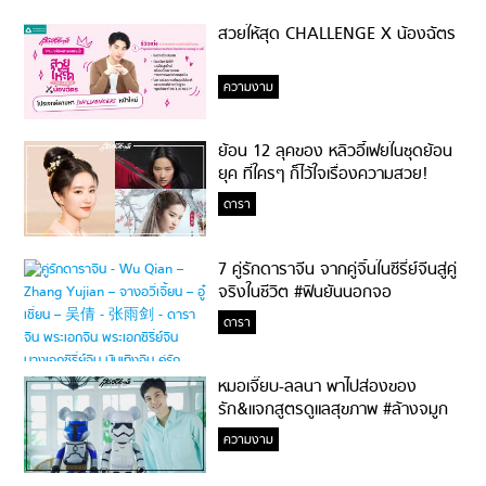
สวยให้สุด CHALLENGE X น้องฉัตร
ความงาม
ย้อน 12 ลุคของ หลิวอี้เฟยในชุดย้อน
ยุค ที่ใครๆ ก็ไว้ใจเรื่องความสวย!
ดารา
7 คู่รักดาราจีน จากคู่จิ้นในซีรี่ย์จีนสู่คู่
จริงในชีวิต #ฟินยันนอกจอ
ดารา
หมอเจี๊ยบ-ลลนา พาไปส่องของ
รัก&แจกสูตรดูแลสุขภาพ #ล้างจมูก
ไม่ยากจะสอนให้
ความงาม