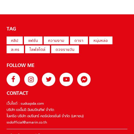
TAG
คลิป
แฟชั่น
ความงาม
ดารา
หนุ่มหล่อ
ละคร
ไลฟ์สไตล์
ดวงรายวัน
FOLLOW ME
CONTACT
เว็บไซต์ : sudsapda.com
บริษัท เอเอ็มอี อิมเมจิเนทีฟ จำกัด
ในเครือ บริษัท อมรินทร์ คอร์เปอเรชั่นส์ จำกัด (มหาชน)
ssdofficial@amarin.co.th