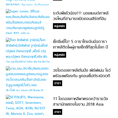
ระดับพี่แล้วน้อง!!! บอยแบนด์เกาหลี
วงไหนที่สามารถเปิดคอนเสิร์ตที่อิม
แพค อารีน่า เมืองทองธานีได้
หนุ่มหล่อ
เซ็กซี่ขยี้ใจ! 5 ดาราไทยจับมือดารา
เกาหลีติดโผผู้ชายเซ็กซี่ที่สุดในโลก ปี
2018 จากการโหวตของแฟนๆ
หนุ่มหล่อ
วงไอดอลเกาหลีเต้นปัง เพิร์ฟแน่น โชว์
พร้อมเพรียงกัน ชูคอนเซ็ปต์ระเบิดเวที
เผาหัวใจแฟนๆ
ดารา
11 ไอดอลเกาหลีพาเหรดคว้ารางวัล
สาขานักแสดงในงาน 2018 Asia
Artist Awards #ยิ่งใหญ่ดาราแน่น
ดารา
เอี๊ยด