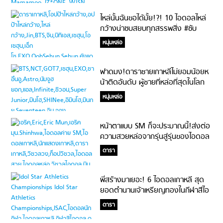
ไหล่นั้นฉันขอได้มั้ย!?! 10 ไอดอลไหล่
กว้างน่าซบสยบทุกสรรพสิ่ง #ซับ
เลือดแพร๊บ
หนุ่มหล่อ
ฟาดมง!ดาราชายเกาหลีไม่ยอมน้อยห
น้าติดอันดับ ผู้ชายที่หล่อที่สุดในโลก
ประจำปี เพียบ!
หนุ่มหล่อ
หน้าตาแบบ SM ก็จะประมาณนี้!ส่งต่อ
ความสวยหล่อจากรุ่นสู่รุ่นของไอดอล
ค่าย SM #แหล่งผลิตวิชวลของ
ดารา
วงการ
พี่สร้างมาเยอะ! 6 ไอดอลเกาหลี สุด
ยอดตำนานเจ้าเหรียญทองในกีฬาสีไอ
ดอล
ดารา