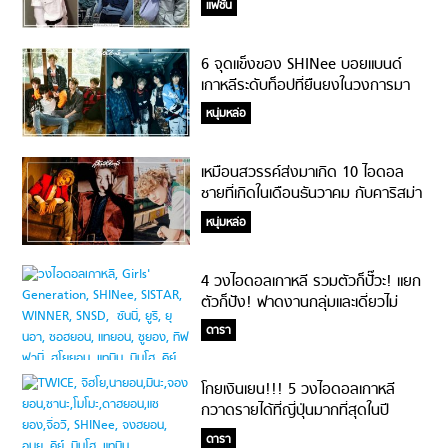
แฟชั่น
6 จุดแข็งของ SHINee บอยแบนด์
เกาหลีระดับท็อปที่ยืนยงในวงการมา
13 ปี
หนุ่มหล่อ
เหมือนสวรรค์ส่งมาเกิด 10 ไอดอล
ชายที่เกิดในเดือนธันวาคม กับคาริสม่า
สุดปังบนเวที!
หนุ่มหล่อ
4 วงไอดอลเกาหลี รวมตัวก็ปั๊วะ! แยก
ตัวก็ปัง! ฟาดงานกลุ่มและเดี่ยวไม่
หยุด!
ดารา
โกยเงินเยน!!! 5 วงไอดอลเกาหลี
กวาดรายได้ที่ญี่ปุ่นมากที่สุดในปี
2018
ดารา