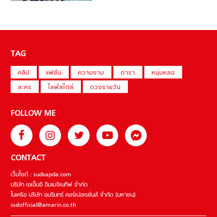
TAG
คลิป
แฟชั่น
ความงาม
ดารา
หนุ่มหล่อ
ละคร
ไลฟ์สไตล์
ดวงรายวัน
FOLLOW ME
CONTACT
เว็บไซต์ : sudsapda.com
บริษัท เอเอ็มอี อิมเมจิเนทีฟ จำกัด
ในเครือ บริษัท อมรินทร์ คอร์เปอเรชั่นส์ จำกัด (มหาชน)
ssdofficial@amarin.co.th