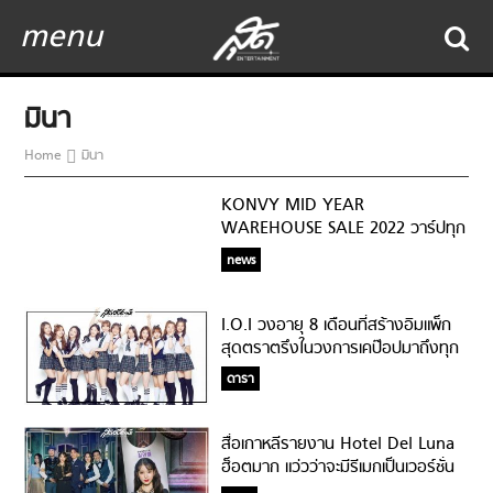
menu
มินา
Home
มินา
KONVY MID YEAR
WAREHOUSE SALE 2022 วาร์ปทุก
Warehouse ช้อปมันส์ทุกโปร ลด
news
สูงสุด 90%
I.O.I วงอายุ 8 เดือนที่สร้างอิมแพ็ก
สุดตราตรึงในวงการเคป๊อปมาถึงทุก
วันนี้!!!
ดารา
สื่อเกาหลีรายงาน Hotel Del Luna
ฮ็อตมาก แว่วว่าจะมีรีเมกเป็นเวอร์ชั่น
อเมริกา!