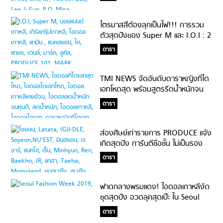
ไตรมาสสี่ต้องลุกเป็นไฟ!!! การรวม
ตัวสุดปังของ Super M และ I.O.I : 2
ไอดอลกรุ๊ปทีมอเวนเจอร์ #ร้อนแรงไม่
ดารา
หยุด
TMI NEWS จัดอันดับดาราหญิงที่ได
เอทโหดสุด พร้อมสูตรรีดน้ำหนักจน
หุ่นเป๊ะ
ดารา
ส่องศิษย์เก่ารายการ PRODUCE แจ้ง
เกิดสุดปัง การันตีชื่อชั้น ไม่เป็นรอง
ใคร!
ดารา
ฟาดกลางพรมแดง! ไอดอลเกาหลีงัด
ชุดสุดปัง อวดลุคสุดเป๊ะ ใน Seoul
Fashion Week 2019
ดารา