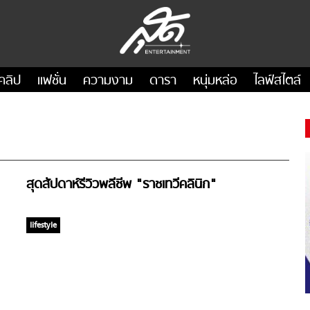
คลิป
แฟชั่น
ความงาม
ดารา
หนุ่มหล่อ
ไลฟ์สไตล์
สุดสัปดาห์รีวิวพลีชีพ "ราชเทวีคลินิก"
lifestyle