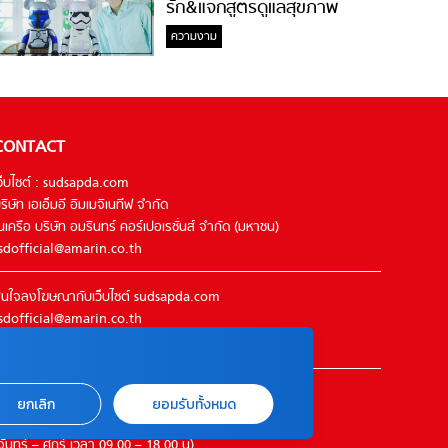
รัก&แจกสูตรดูแลสุขภาพ
#ล้างจมูกไม่ยากจะสอนให้
ความงาม
CONTACT
ว็บไซต์ : sudsapda.com
ริษัท เอเอ็มอี อิมเมจิเนทีฟ จำกัด
นเครือ บริษัท อมรินทร์ คอร์เปอเรชั่นส์ จำกัด (มหาชน)
sdofficial@amarin.co.th
นใจลงโฆษณากับเว็บไซต์ sudsapda.com
sdofficial@amarin.co.th
el : 02-422-9999 ต่อ 4844
ิดต่อแจ้งปัญหาหรือร้องเรียน
ยกเลิก
ยอมรับทั้งหมด
2-422-9999 ต่อ 4180
จันทร์ – ศุกร์ เวลา 09.00 – 18.00 น)