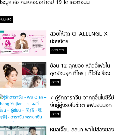
ระมูลเสื้อ คนหล่อขอทำดีปี 19 ได้แล้วตอนนี้
หนุ่มหล่อ
สวยให้สุด CHALLENGE X
น้องฉัตร
ความงาม
ย้อน 12 ลุคของ หลิวอี้เฟยใน
ชุดย้อนยุค ที่ใครๆ ก็ไว้ใจเรื่อง
ความสวย!
ดารา
7 คู่รักดาราจีน จากคู่จิ้นในซีรี่ย์
จีนสู่คู่จริงในชีวิต #ฟินยันนอก
จอ
ดารา
หมอเจี๊ยบ-ลลนา พาไปส่องของ