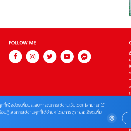
สร้างสรรค์เพื่อให้คุณได้กลับมาค้นพบความสุขอันเรียบง่าย
ท่ามกลางธรรมชาติอันงดงาม โปรแกรม DIGITAL DETOX ที่ เท
วาศรม เขาหลัก Kayak Adventure & Forest Bathing | ทุกวัน
(ช่วงเวลาน้ำขึ้น) Morning Yoga | ทุกวันเสาร์ เวลา 9:00 น.
Aqua Sound Bath […]
FOLLOW ME
เ
บ
ใ
s
ส
s
T
ุกกี้เพื่อช่วยเพิ่มประสบการณ์การใช้งานเว็บไซต์ให้สามารถใช้
รือปฏิเสธการใช้งานคุกกี้ได้ง่ายๆ โดยการดูรายละเอียดเพิ่ม
ต
0
(