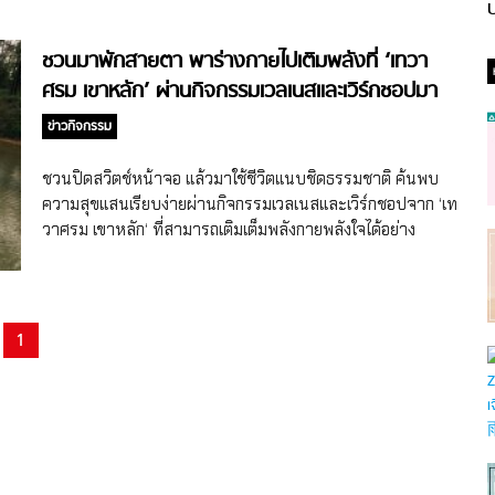
ป
ชวนมาพักสายตา พาร่างกายไปเติมพลังที่ ‘เทวา
ศรม เขาหลัก’ ผ่านกิจกรรมเวลเนสและเวิร์กชอปมา
กมาย
ข่าวกิจกรรม
ชวนปิดสวิตช์หน้าจอ แล้วมาใช้ชีวิตแนบชิดธรรมชาติ ค้นพบ
ความสุขแสนเรียบง่ายผ่านกิจกรรมเวลเนสและเวิร์กชอปจาก ‘เท
วาศรม เขาหลัก‘ ที่สามารถเติมเต็มพลังกายพลังใจได้อย่าง
สมบูรณ์ ใช้ชีวิตในปี 2024 มาถึง 9 เดือนกันแล้ว… เคยรู้สึกไหม
ยิ่งเทคโนโลยีหรือโซเชียลมีเดียมีการพัฒนาก้าวไปไกลเท่าไหร่
หลายคนแทบจะไม่มีเส้นแบ่งระหว่างเวลางาน หรือแทบไม่ได้
วางโทรศัพท์ เพื่อหาเวลาพักผ่อนอย่างจริงจังกันเลย ให้เดือน
1
กันยายนนี้ เป็นการ ‘เริ่มต้นที่ดี’ ในการดูแลสุขภาพกายและใจ
อย่างแท้จริง ‘เทวาศรม เขาหลัก’ ชวนมาหลีกหนีความวุ่นวาย
แล้วออกเดินทางมาสัมผัสบรรยากาศท้องทะเลแสนรื่นรมย์ ปลด
ปล่อยความเหนื่อยล้า ดีท็อกซ์อารมณ์ ความคิด หยุดพักจากโลก
โซเชียล หันมาโฟกัสอยู่กับปัจจุบันและธรรมชาติบริสุทธิ์รอบกาย
ผ่านกิจกรรมเวลเนสและเวิร์กชอปที่หลากหลาย ซึ่งตั้งใจ