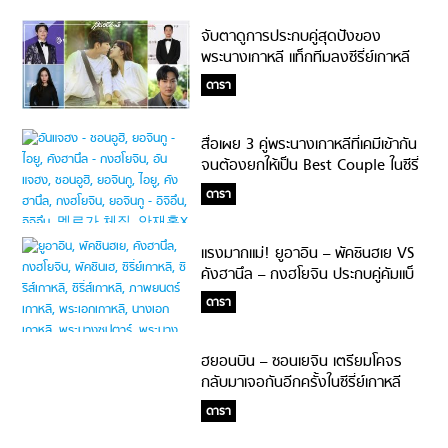
จับตาดูการประกบคู่สุดปังของ
พระนางเกาหลี แท็กทีมลงซีรี่ย์เกาหลี
ครึ่งปีแรก 2020!
ดารา
สื่อเผย 3 คู่พระนางเกาหลีที่เคมีเข้ากัน
จนต้องยกให้เป็น Best Couple ในซีรี่
ย์เกาหลีประจำปี 2019!
ดารา
แรงมากแม่! ยูอาอิน – พัคชินฮเย VS
คังฮานึล – กงฮโยจิน ประกบคู่คัมแบ็
คงานแสดง แค่ชื่อพระนางก็ปังแล้ว
ดารา
ฮยอนบิน – ซอนเยจิน เตรียมโคจร
กลับมาเจอกันอีกครั้งในซีรี่ย์เกาหลี
เรื่อง Crash Landing of Love
ดารา