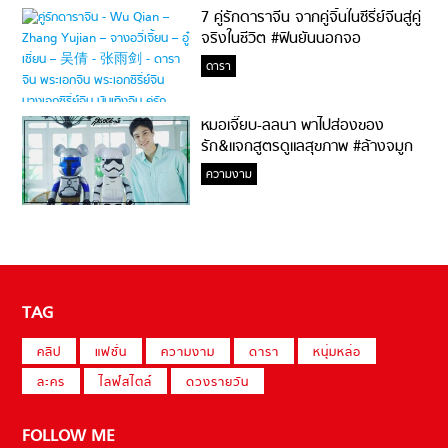
7 คู่รักดาราจีน จากคู่จิ้นในซีรี่ย์จีนสู่คู่
จริงในชีวิต #ฟินยันนอกจอ
ดารา
หมอเจี๊ยบ-ลลนา พาไปส่องของ
รัก&แจกสูตรดูแลสุขภาพ #ล้างจมูก
ไม่ยากจะสอนให้
ความงาม
TAG
คลิป
แฟชั่น
ความงาม
ดารา
หนุ่มหล่อ
ละคร
ไลฟ์สไตล์
ดวงรายวัน
FOLLOW ME