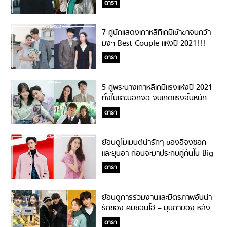
ดารา
7 คู่นักแสดงเกาหลีที่เคมีเข้าขาจนคว้า
มงฯ Best Couple แห่งปี 2021!!!
ดารา
5 คู่พระนางเกาหลีเคมีแรงแห่งปี 2021
ทั้งในและนอกจอ จนเกิดแรงจิ้นหนัก
มาก!!!
ดารา
ย้อนดูโมเมนต์น่ารักๆ ของอีจงซอก
และยุนอา ก่อนจะมาประกบคู่กันใน Big
Mouth!
ดารา
ย้อนดูการร่วมงานและมิตรภาพอันน่า
รักของ คิมซอนโฮ – มุนกายอง หลัง
กลับมาเจอกันอีกแล้ว!
ดารา