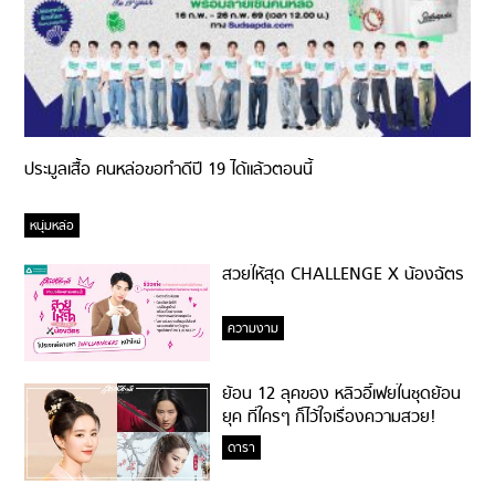
ประมูลเสื้อ คนหล่อขอทำดีปี 19 ได้แล้วตอนนี้
หนุ่มหล่อ
สวยให้สุด CHALLENGE X น้องฉัตร
ความงาม
ย้อน 12 ลุคของ หลิวอี้เฟยในชุดย้อน
ยุค ที่ใครๆ ก็ไว้ใจเรื่องความสวย!
ดารา