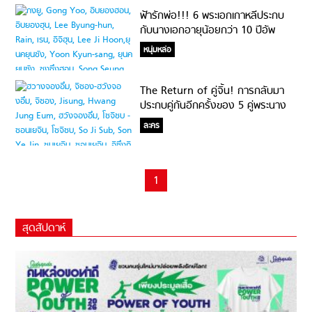
ฟ้ารักพ่อ!!! 6 พระเอกเกาหลีประกบ
กับนางเอกอายุน้อยกว่า 10 ปีอัพ
พิสูจน์อายุเป็นเพียงตัวเลข
หนุ่มหล่อ
The Return of คู่จิ้น! การกลับมา
ประกบคู่กันอีกครั้งของ 5 คู่พระนาง
เกาหลีที่เคมีเข้ากันสุดๆ จนใครก็จิ้น #คู่
ละคร
นี้ที่รอคอย
1
สุดสัปดาห์