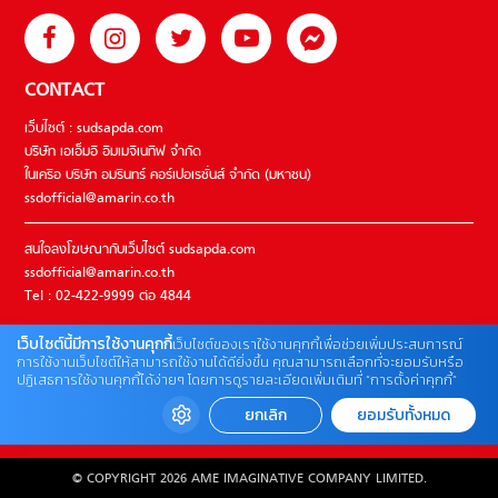
CONTACT
เว็บไซต์ : sudsapda.com
บริษัท เอเอ็มอี อิมเมจิเนทีฟ จำกัด
ในเครือ บริษัท อมรินทร์ คอร์เปอเรชั่นส์ จำกัด (มหาชน)
ssdofficial@amarin.co.th
สนใจลงโฆษณากับเว็บไซต์ sudsapda.com
ssdofficial@amarin.co.th
Tel : 02-422-9999 ต่อ 4844
เว็บไซต์นี้มีการใช้งานคุกกี้
เว็บไซต์ของเราใช้งานคุกกี้เพื่อช่วยเพิ่มประสบการณ์
ติดต่อแจ้งปัญหาหรือร้องเรียน
การใช้งานเว็บไซต์ให้สามารถใช้งานได้ดียิ่งขึ้น คุณสามารถเลือกที่จะยอมรับหรือ
ปฏิเสธการใช้งานคุกกี้ได้ง่ายๆ โดยการดูรายละเอียดเพิ่มเติมที่ “การตั้งค่าคุกกี้”
02-422-9999 ต่อ 4180
(จันทร์ – ศุกร์ เวลา 09.00 – 18.00 น)
ยกเลิก
ยอมรับทั้งหมด
bdcx@amarin.co.th
© COPYRIGHT 2026 AME IMAGINATIVE COMPANY LIMITED.