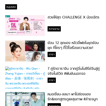
หนุ่มหล่อ
สวยให้สุด CHALLENGE X น้องฉัตร
ความงาม
ย้อน 12 ลุคของ หลิวอี้เฟยในชุดย้อน
ยุค ที่ใครๆ ก็ไว้ใจเรื่องความสวย!
ดารา
7 คู่รักดาราจีน จากคู่จิ้นในซีรี่ย์จีนสู่คู่
จริงในชีวิต #ฟินยันนอกจอ
ดารา
หมอเจี๊ยบ-ลลนา พาไปส่องของ
รัก&แจกสูตรดูแลสุขภาพ #ล้างจมูก
ไม่ยากจะสอนให้