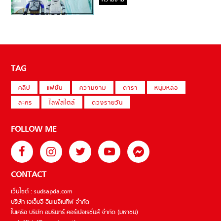
ความงาม
TAG
คลิป
แฟชั่น
ความงาม
ดารา
หนุ่มหล่อ
ละคร
ไลฟ์สไตล์
ดวงรายวัน
FOLLOW ME
CONTACT
เว็บไซต์ : sudsapda.com
บริษัท เอเอ็มอี อิมเมจิเนทีฟ จำกัด
ในเครือ บริษัท อมรินทร์ คอร์เปอเรชั่นส์ จำกัด (มหาชน)