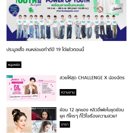
ประมูลเสื้อ คนหล่อขอทำดีปี 19 ได้แล้วตอนนี้
หนุ่มหล่อ
สวยให้สุด CHALLENGE X น้องฉัตร
ความงาม
ย้อน 12 ลุคของ หลิวอี้เฟยในชุดย้อน
ยุค ที่ใครๆ ก็ไว้ใจเรื่องความสวย!
ดารา