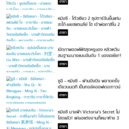
ดารา
หมิงซี -​ โต้วเซียว 2 ซุปตาร์จีนขึ้นแท่น
สะใภ้-เขยสแตนลีย์ โฮ เจ้าพ่อคาสิโน 2
พันล้าน!
ดารา
เปิดภาพออฟฟิศสุดหรูของ หลิวเหวิน
สมฐานะนางแบบอันดับ 1 ของเอเชีย!!
ดารา
ซูฉี – หมิงซี – ฟ่านปิงปิง พลาดครั้ง
เดียวบนเวที เป็นทอล์คออฟเดอะทาวน์
เบอร์นี้!?
ดารา
หมิงซี นางฟ้า Victoria’s Secret ไม่
โสดแล้ว! แค่ขอแต่งงานก็เหมาห้าง 3
ชั้น!
ดารา