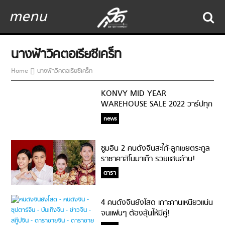
menu
นางฟ้าวิคตอเรียซีเคร็ท
Home
นางฟ้าวิคตอเรียซีเคร็ท
KONVY MID YEAR
WAREHOUSE SALE 2022 วาร์ปทุก
Warehouse ช้อปมันส์ทุกโปร ลด
news
สูงสุด 90%
ซูมอิน 2 คนดังจีนสะใภ้-ลูกเขยตระกูล
ราชาคาสิโนมาเก๊า รวยแสนล้าน!
ดารา
4 คนดังจีนยังโสด เกาะคานเหนียวแน่น
จนแฟนๆ ต้องลุ้นให้มีคู่!