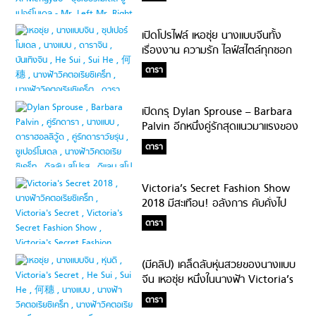
เปิดโปรไฟล์ เหอซุ่ย นางแบบจีนทั้ง
เรื่องงาน ความรัก ไลฟ์สไตล์ทุกซอก
ทุกมุม!
ดารา
เปิดกรุ Dylan Sprouse – Barbara
Palvin อีกหนึ่งคู่รักสุดแนวมาแรงของ
ปี 2018
ดารา
Victoria’s Secret Fashion Show
2018 มีสะเทือน! อลังการ คับคั่งไป
ด้วยนางแบบและผู้ชายแซ่บ!
ดารา
(มีคลิป) เคล็ดลับหุ่นสวยของนางแบบ
จีน เหอซุ่ย หนึ่งในนางฟ้า Victoria’s
Secret #เอวบางก็ต้องฟิต
ดารา