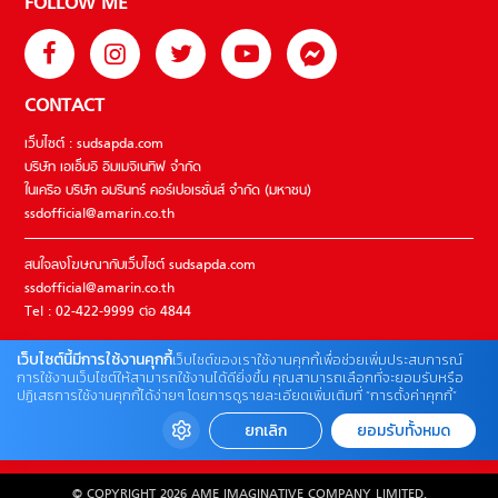
FOLLOW ME
CONTACT
เว็บไซต์ : sudsapda.com
บริษัท เอเอ็มอี อิมเมจิเนทีฟ จำกัด
ในเครือ บริษัท อมรินทร์ คอร์เปอเรชั่นส์ จำกัด (มหาชน)
ssdofficial@amarin.co.th
สนใจลงโฆษณากับเว็บไซต์ sudsapda.com
ssdofficial@amarin.co.th
Tel : 02-422-9999 ต่อ 4844
เว็บไซต์นี้มีการใช้งานคุกกี้
เว็บไซต์ของเราใช้งานคุกกี้เพื่อช่วยเพิ่มประสบการณ์
ติดต่อแจ้งปัญหาหรือร้องเรียน
การใช้งานเว็บไซต์ให้สามารถใช้งานได้ดียิ่งขึ้น คุณสามารถเลือกที่จะยอมรับหรือ
ปฏิเสธการใช้งานคุกกี้ได้ง่ายๆ โดยการดูรายละเอียดเพิ่มเติมที่ “การตั้งค่าคุกกี้”
02-422-9999 ต่อ 4180
(จันทร์ – ศุกร์ เวลา 09.00 – 18.00 น)
ยกเลิก
ยอมรับทั้งหมด
bdcx@amarin.co.th
© COPYRIGHT 2026 AME IMAGINATIVE COMPANY LIMITED.