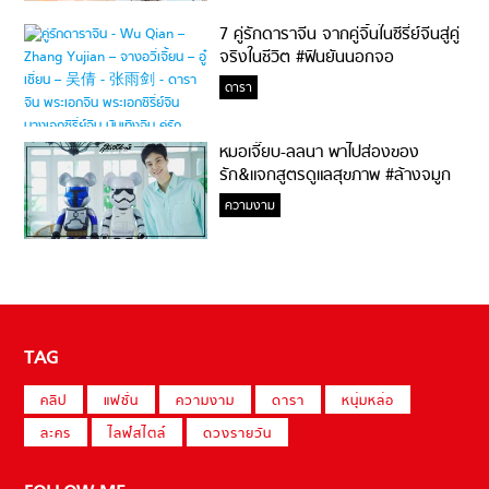
7 คู่รักดาราจีน จากคู่จิ้นในซีรี่ย์จีนสู่คู่
จริงในชีวิต #ฟินยันนอกจอ
ดารา
หมอเจี๊ยบ-ลลนา พาไปส่องของ
รัก&แจกสูตรดูแลสุขภาพ #ล้างจมูก
ไม่ยากจะสอนให้
ความงาม
TAG
คลิป
แฟชั่น
ความงาม
ดารา
หนุ่มหล่อ
ละคร
ไลฟ์สไตล์
ดวงรายวัน