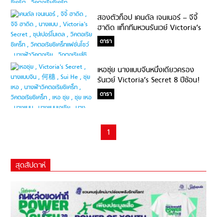
สองตัวท็อป เคนดัล เจนเนอร์ – จีจี้
ฮาดิด แท็กทีมหวนรันเวย์ Victoria’s
Secret 2018!?!?
ดารา
เหอซุ่ย นางแบบจีนหนึ่งเดียวครอง
รันเวย์ Victoria’s Secret 8 ปีซ้อน!
มีดีอะไร!?!?
ดารา
1
สุดสัปดาห์