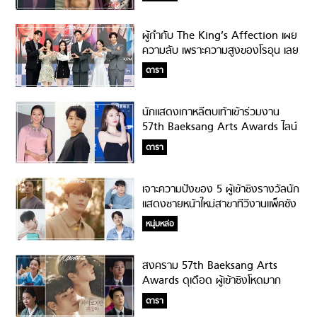
ผู้กำกับ The King’s Affection เผย
ความลับ เพราะความสูงของโรอุน เลย
ต้องดูส่วนสูงด้วยตอนแคสติ้งนัก
ดารา
แสดงชาย!
นักแสดงเกาหลีตบเท้าเข้าร่วมงาน
57th Baeksang Arts Awards ไลน์
อัพแน่น #ซงจุงกิก็มา
ดารา
เจาะความปังของ 5 ผู้เข้าชิงรางวัลนัก
แสดงชายหน้าใหม่สาขาทีวีงานแพ็คซัง
2021!
หนุ่มหล่อ
สงคราม 57th Baeksang Arts
Awards ดุเดือด ผู้เข้าชิงโหดมาก
#งานนี้ลุ้นตัวเกร็ง
ดารา