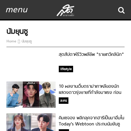
menu
นัมยุนซู
Home
นัมยุนซู
สุดสัปดาห์รีวิวพลีชีพ "ราชเทวีคลินิก"
lifestyle
10 ผลงานเว็บดราม่าเกาหลีของนัก
แสดงดาวรุ่งชายที่กำลังมาแรง ก่อน
แจ้งเกิดในซีรี่ย์เกาหลี!
ละคร
คิมเซจอง พลิกลุคจากฮารีเป็นมาอึมใน
Today’s Webtoon ประกบนัมยันซู
ท่านพี่แสนดีที่ขึ้นมาเป็นพระเอกครั้ง