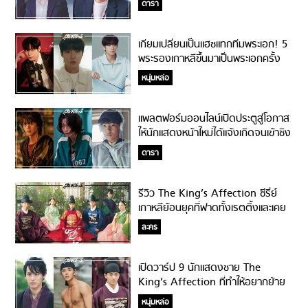
ดารา
แรก!
เกียมเปลี่ยนเป็นแฮชแทกทีมพระเอก! 5
พระรองเกาหลีขึ้นมาเป็นพระเอกครั้ง
แรกในปี 2022!!!
หนุ่มหล่อ
แพลตฟอร์มออนไลน์เปิดประตูสู่โอกาส
ให้นักแสดงหน้าใหม่ได้แจ้งเกิดจนเข้าชิง
รางวัล Baeksang Arts Awards!
ดารา
รีวิว The King’s Affection ซีรี่ย์
เกาหลีย้อนยุคที่ฟาดทั้งเรตติ้งและเคย
ยืน TOP10 บน Netflix ทั่วโลก!!!
ละคร
เปิดวาร์ป 9 นักแสดงชาย The
King’s Affection ที่ทำให้อยากย้าย
เข้าวังในโชซอน!
หนุ่มหล่อ