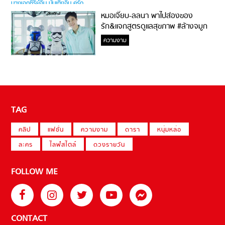
หมอเจี๊ยบ-ลลนา พาไปส่องของ
รัก&แจกสูตรดูแลสุขภาพ #ล้างจมูก
ไม่ยากจะสอนให้
ความงาม
TAG
คลิป
แฟชั่น
ความงาม
ดารา
หนุ่มหล่อ
ละคร
ไลฟ์สไตล์
ดวงรายวัน
FOLLOW ME
CONTACT