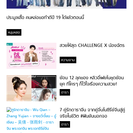
ประมูลเสื้อ คนหล่อขอทำดีปี 19 ได้แล้วตอนนี้
หนุ่มหล่อ
สวยให้สุด CHALLENGE X น้องฉัตร
ความงาม
ย้อน 12 ลุคของ หลิวอี้เฟยในชุดย้อน
ยุค ที่ใครๆ ก็ไว้ใจเรื่องความสวย!
ดารา
7 คู่รักดาราจีน จากคู่จิ้นในซีรี่ย์จีนสู่คู่
จริงในชีวิต #ฟินยันนอกจอ
ดารา