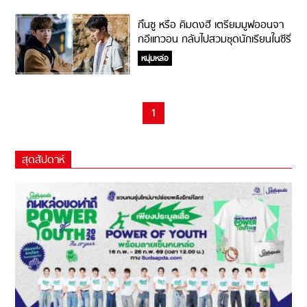
กึนซู หรือ คิมดงฮี เตรียมมูฟออนจา
กอีแทวอน กลับไปสวมชุดนักเรียนในซีรี่
ย์เกาหลีเรื่องใหม่จาก Netflix
หนุ่มหล่อ
1
สุดสัปดาห์