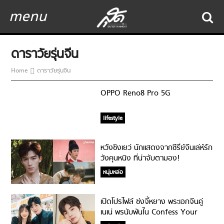
menu
ดาราวัยรุ่นจีน
Home
ดาราวัยรุ่นจีน
OPPO Reno8 Pro 5G
lifestyle
หวังซิงเยว่ นักแสดงจากซีรี่ย์จีนเล่ห์รัก
วังคุนหนิง ที่น่าจับตามอง!
หนุ่มหล่อ
เปิดโปรไฟล์ ซ่งจี้หยาง พระเอกจีนคู่
เนเน่ พรนับพันใน Confess Your
Love!