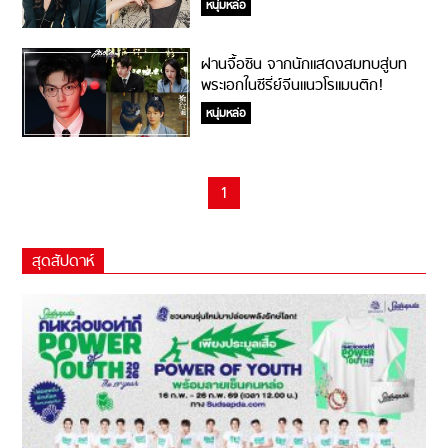
หนุ่มหล่อ
ฝานจื้อซิน จากนักแสดงสมทบสู่บท
พระเอกในซีรี่ย์จีนแนวโรแมนติก!
หนุ่มหล่อ
1
สุดสัปดาห์