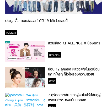
ประมูลเสื้อ คนหล่อขอทำดีปี 19 ได้แล้วตอนนี้
หนุ่มหล่อ
สวยให้สุด CHALLENGE X น้องฉัตร
ความงาม
ย้อน 12 ลุคของ หลิวอี้เฟยในชุดย้อน
ยุค ที่ใครๆ ก็ไว้ใจเรื่องความสวย!
ดารา
7 คู่รักดาราจีน จากคู่จิ้นในซีรี่ย์จีนสู่คู่
จริงในชีวิต #ฟินยันนอกจอ