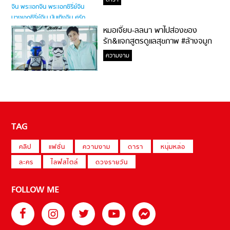
ดารา
หมอเจี๊ยบ-ลลนา พาไปส่องของ
รัก&แจกสูตรดูแลสุขภาพ #ล้างจมูก
ไม่ยากจะสอนให้
ความงาม
TAG
คลิป
แฟชั่น
ความงาม
ดารา
หนุ่มหล่อ
ละคร
ไลฟ์สไตล์
ดวงรายวัน
FOLLOW ME