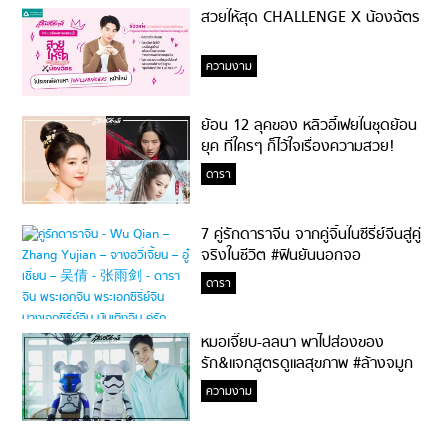
สวยให้สุด CHALLENGE X น้องฉัตร
ความงาม
ย้อน 12 ลุคของ หลิวอี้เฟยในชุดย้อน
ยุค ที่ใครๆ ก็ไว้ใจเรื่องความสวย!
ดารา
7 คู่รักดาราจีน จากคู่จิ้นในซีรี่ย์จีนสู่คู่
จริงในชีวิต #ฟินยันนอกจอ
ดารา
หมอเจี๊ยบ-ลลนา พาไปส่องของ
รัก&แจกสูตรดูแลสุขภาพ #ล้างจมูก
ไม่ยากจะสอนให้
ความงาม