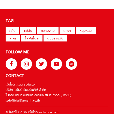
TAG
คลิป
แฟชั่น
ความงาม
ดารา
หนุ่มหล่อ
ละคร
ไลฟ์สไตล์
ดวงรายวัน
FOLLOW ME
CONTACT
เว็บไซต์ : sudsapda.com
บริษัท เอเอ็มอี อิมเมจิเนทีฟ จำกัด
ในเครือ บริษัท อมรินทร์ คอร์เปอเรชั่นส์ จำกัด (มหาชน)
ssdofficial@amarin.co.th
สนใจลงโฆษณากับเว็บไซต์ sudsapda.com