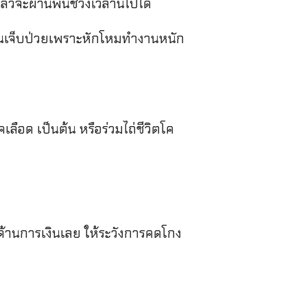
ล้วจะผ่านพ้นช่วงเวลานี้ไปได้
ณเจ็บป่วยเพราะหักโหมทำงานหนัก
ือด เป็นต้น หรือร่วมไถ่ชีวิตโค
านการเงินเลย ให้ระวังการคดโกง
้