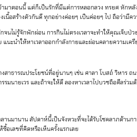
นนี้ แต่ก็เป็นรักที่มีแต่การหลอกลวง ทรยศ หักหลัง ไม่จริ
งเนื้อสร้างตัวกันดี ทุกอย่างค่อยๆ เป็นค่อยๆ ไป ถือว่ามี
่รู้จักพักผ่อน การกินไม่ตรงเวลาจะทำให้คุณเจ็บป่ว
ไม่หาย แนะนำให้หาเวลาออกกำลังกายและผ่อนคลายความเครี
งสาธารณประโยชน์ที่อยู่นานๆ เช่น ศาลา โบสถ์ วิหาร ถน
ากรรมนายเวร และถ้าจะให้ดี ลองหาเวลาไปบวชถือศีลร่วมด
านาน สัปดาห์นี้เป็นจังหวะที่จะได้รับโชคลาภด้านการ
ซื้อเลขที่คิดหรือเห็นครั้งแรกเลย