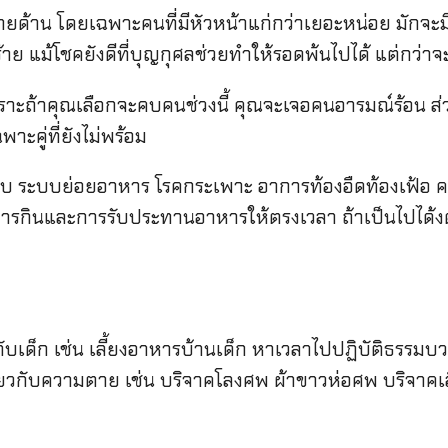
้าน โดยเฉพาะคนที่มีหัวหน้าแก่กว่าเยอะหน่อย มักจะมีเ
ร้าย แม้โชคยังดีที่บุญกุศลช่วยทำให้รอดพ้นไปได้ แต่กว่าจะ
้าคุณเลือกจะคบคนช่วงนี้ คุณจะเจอคนอารมณ์ร้อน ส่วนคนม
ะคู่ที่ยังไม่พร้อม
บ ระบบย่อยอาหาร โรคกระเพาะ อาการท้องอืดท้องเฟ้อ ค
ารการกินและการรับประทานอาหารให้ตรงเวลา ถ้าเป็นไปไ
เด็ก เช่น เลี้ยงอาหารบ้านเด็ก หาเวลาไปปฏิบัติธรรมบ
วกับความตาย เช่น บริจาคโลงศพ ผ้าขาวห่อศพ บริจาคเลือ