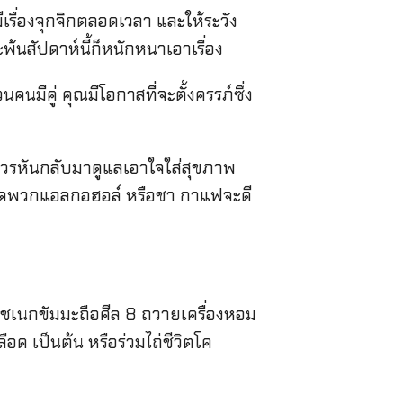
รื่องจุกจิกตลอดเวลา และให้ระวัง
พ้นสัปดาห์นี้ก็หนักหนาเอาเรื่อง
ีคู่ คุณมีโอกาสที่จะตั้งครรภ์ซึ่ง
วรหันกลับมาดูแลเอาใจใส่สุขภาพ
ด้งดพวกแอลกอฮอล์ หรือชา กาแฟจะดี
วชเนกขัมมะถือศีล 8 ถวายเครื่องหอม
ด เป็นต้น หรือร่วมไถ่ชีวิตโค