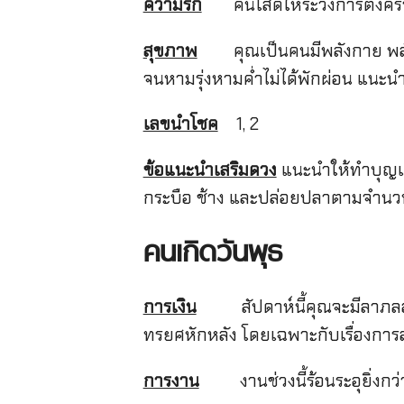
ความรัก
คนโสดให้ระวังการตั้งครรภ์โด
สุขภาพ
คุณเป็นคนมีพลังกาย พลังใ
จนหามรุ่งหามค่ำไม่ได้พักผ่อน แนะน
เลขนำโชค
1, 2
ข้อแนะนำเสริมดวง
แนะนำให้ทำบุญเกี
กระบือ ช้าง และปล่อยปลาตามจำนวนกำ
คนเกิดวันพุธ
การเงิน
สัปดาห์นี้คุณจะมีลาภลอยแ
ทรยศหักหลัง โดยเฉพาะกับเรื่องการ
การงาน
งานช่วงนี้ร้อนระอุยิ่งกว่