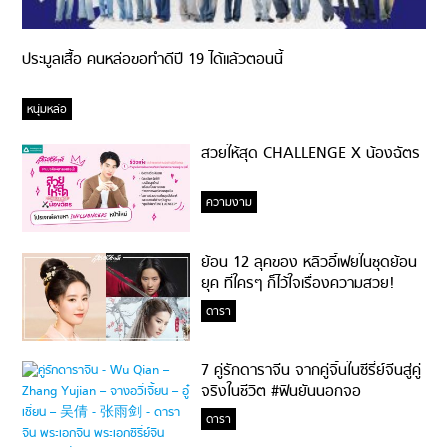
ประมูลเสื้อ คนหล่อขอทำดีปี 19 ได้แล้วตอนนี้
หนุ่มหล่อ
สวยให้สุด CHALLENGE X น้องฉัตร
ความงาม
ย้อน 12 ลุคของ หลิวอี้เฟยในชุดย้อน
ยุค ที่ใครๆ ก็ไว้ใจเรื่องความสวย!
ดารา
7 คู่รักดาราจีน จากคู่จิ้นในซีรี่ย์จีนสู่คู่
จริงในชีวิต #ฟินยันนอกจอ
ดารา