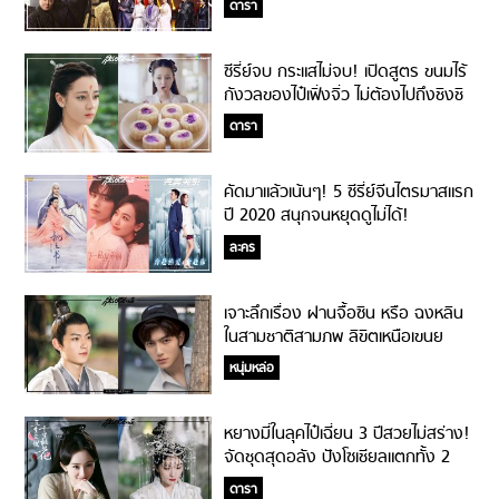
ดารา
ซีรี่ย์จบ กระแสไม่จบ! เปิดสูตร ขนมไร้
กังวลของไป๋เฟิ่งจิ่ว ไม่ต้องไปถึงชิงชิ
วก็ทำกินได้!
ดารา
คัดมาแล้วเน้นๆ! 5 ซีรี่ย์จีนไตรมาสแรก
ปี 2020 สนุกจนหยุดดูไม่ได้!
ละคร
เจาะลึกเรื่อง ฝานจื้อซิน หรือ ฉงหลิน
ในสามชาติสามภพ ลิขิตเหนือเขนย
หล่อแย่งซีนไม่เกรงใจใคร!
หนุ่มหล่อ
หยางมี่ในลุคไป๋เฉี่ยน 3 ปีสวยไม่สร่าง!
จัดชุดสุดอลัง ปังโซเชียลแตกทั้ง 2
ภาค!!
ดารา