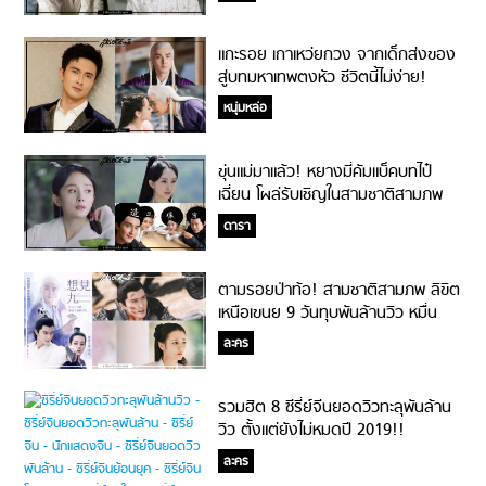
แกะรอย เกาเหว่ยกวง จากเด็กส่งของ
สู่บทมหาเทพตงหัว ชีวิตนี้ไม่ง่าย!
หนุ่มหล่อ
ขุ่นแม่มาแล้ว! หยางมี่คัมแบ็คบทไป๋
เฉี่ยน โผล่รับเชิญในสามชาติสามภพ
ลิขิตเหนือเขนย
ดารา
ตามรอยป่าท้อ! สามชาติสามภพ ลิขิต
เหนือเขนย 9 วันทุบพันล้านวิว หมื่น
ล้านใกล้แค่เอื้อม!
ละคร
รวมฮิต 8 ซีรี่ย์จีนยอดวิวทะลุพันล้าน
วิว ตั้งแต่ยังไม่หมดปี 2019!!
ละคร