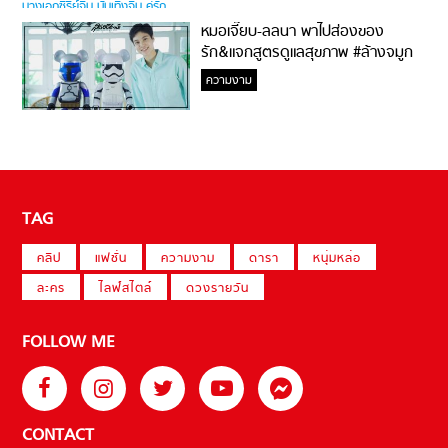
หมอเจี๊ยบ-ลลนา พาไปส่องของ
รัก&แจกสูตรดูแลสุขภาพ #ล้างจมูก
ไม่ยากจะสอนให้
ความงาม
TAG
คลิป
แฟชั่น
ความงาม
ดารา
หนุ่มหล่อ
ละคร
ไลฟ์สไตล์
ดวงรายวัน
FOLLOW ME
CONTACT