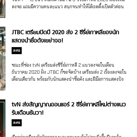
ประสาทกินข้ามปี Mr.Queen ก็ฮาข้ามปีไปเลยจ้า เพียงแค่ออก
ลงจอ แถมมีความคนละแนว สนุกจนทำให้ได้เรตติ้งเปิดตัวค่อน
อากาศตอนแรก ก็ทำเรตติ้งได้ 8% แล้ว แถมยิ่งออนแอร์ เรตติ้งก็
ข้างน่าพอใจเลยทีเดียว
ขึ้นเรื่อยๆ […]
JTBC เตรียมปิดปี 2020 ส่ง 2 ซีรี่ย์เกาหลีของนัก
แสดงนำชื่อดังเขย่าจอ!
ละคร
ขณะที่ช่อง tvN เตรียมส่งซีรี่ย์เกาหลี 2 แนวลงจอในเดือน
ธันวาคม 2020 ฝั่ง JTBC ก็ขอจัดบ้าง เตรียมส่ง 2 เรื่องลงจอใน
เดือนเดียวกัน พร้อมกับนักแสดงนำชื่อดัง และฝีมือการแสดงปัง
มากอีกด้วย
tvN ส่งสัญญาณออนแอร์ 2 ซีรี่ย์เกาหลีใหม่ต่างแนว
รับเดือนธันวา!
ละคร