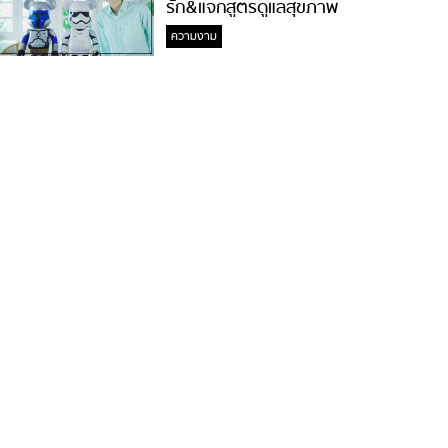
รัก&แจกสูตรดูแลสุขภาพ
#ล้างจมูกไม่ยากจะสอนให้
ความงาม