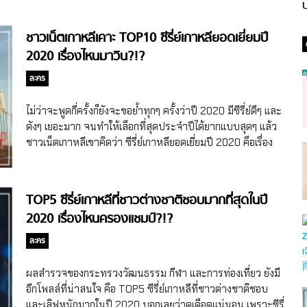
ป
ชาวเน็ตเกาหลีเคาะ TOP10 ซีรี่ย์เกาหลียอดเยี่ยมปี
2020 เรื่องไหนมาวิน?!?
ละคร
ไม่ว่าจะพูดกี่ครั้งก็ยังจะขอย้ำทุกๆ ครั้งว่าปี 2020 มีซีรี่ย์ดีๆ และ
ดังๆ เยอะมาก จนทำให้เลือกที่สุดประจำปีได้ยากแบบสุดๆ แล้ว
ชาวเน็ตเกาหลีเขาคิดว่า ซีรี่ย์เกาหลียอดเยี่ยมปี 2020 คือเรื่อง
อะไรกันนะไปส่องกันจ้า 10 ซีรี่ย์เกาหลียอดเยี่ยมปี 2020 ในใจ
ชาวเน็ตเกาหลี ก่อนที่จะไปดูว่ามีเรื่องอะไรได้คะแนนโหวตจาก
ชาวเน็ตเกาหลีมากที่สุด 10 อันดับแรก สุดฯ ขอเท้าความถึงผล
TOP5 ซีรี่ย์เกาหลีที่ชาวต่างชาติชอบมากที่สุดในปี
สำรวจในครั้งนี้กันก่อน การจัดอันดับซีรี่ย์เกาหลียอดเยี่ยมปี
2020 เรื่องไหนครองแชมป์?!?
2020 อันนี้ มีการเปิดให้โหวตในเว็บไซต์ดัง pann nate โดย
เป็นการสำรวจ KDrama Champion ที่มีการเปิดโหวตตั้งแต่วัน
ละคร
ที่ 1 ธันวาคม 2020 – 10 กุมภาพันธ์ 2021 โดยมีผู้เข้ามาลง
คะแนนในหมวดซีรี่ย์เกาหลีมากถึง 1,688,601 โหวตเลยทีเดียว
ผลสำรวจของกระทรวงวัฒนธรรม กีฬา และการท่องเที่ยว ยังมี
ถึงกระนั้นก็เป็นเพียงความคิดเห็นจากชาวเน็ตท่านั้นนะจ๊ะ
อีกโพลล์ที่น่าสนใจ คือ TOP5 ซีรี่ย์เกาหลีที่ชาวต่างชาติชอบ
อันดับ 10 Hospital Playlist มาเริ่มด้วยอันดับ 10 ว่าไปแล้วเรื่อง
และเลิฟหนักมากในปี 2020 บอกเลยว่าดุเดือดแน่นอน เพราะซีรี่