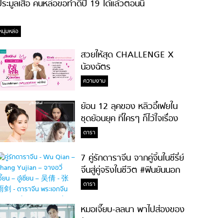
ระมูลเสื้อ คนหล่อขอทำดีปี 19 ได้แล้วตอนนี้
หนุ่มหล่อ
สวยให้สุด CHALLENGE X
น้องฉัตร
ความงาม
ย้อน 12 ลุคของ หลิวอี้เฟยใน
ชุดย้อนยุค ที่ใครๆ ก็ไว้ใจเรื่อง
ความสวย!
ดารา
7 คู่รักดาราจีน จากคู่จิ้นในซีรี่ย์
จีนสู่คู่จริงในชีวิต #ฟินยันนอก
จอ
ดารา
หมอเจี๊ยบ-ลลนา พาไปส่องของ