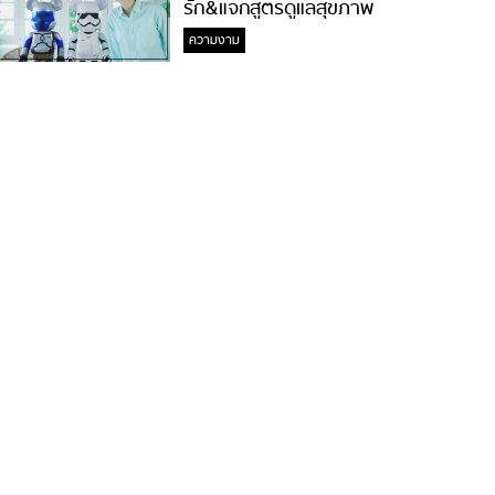
รัก&แจกสูตรดูแลสุขภาพ
#ล้างจมูกไม่ยากจะสอนให้
ความงาม