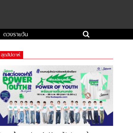
ดวงรายวัน
สุดสัปดาห์