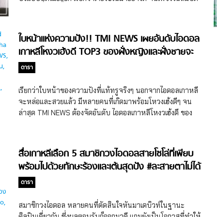
YG พากันเปล่งประกาย!
ใบหน้าแห่งความปัง!! TMI NEWS เผยอันดับไอดอล
เกาหลีโหงวเฮ้งดี TOP3 ของฝั่งหญิงและฝั่งชายจะ
เป็นใครบ้างน้าา?!?
ดารา
เรียกว่าใบหน้าของความปังที่แท้ทรูจริงๆ นอกจากไอดอลเกาหลี
จะหล่อและสวยแล้ว มีหลายคนที่เกิดมาพร้อมโหวงเฮ้งดีๆ จน
ล่าสุด TMI NEWS ต้องจัดอันดับ ไอดอลเกาหลีโหงวเฮ้งดี ของ
ฝ่ายหญิงและฝ่ายชายเลยจ้า
สื่อเกาหลีเลือก 5 สมาชิกวงไอดอลสายโซโล่ที่เพียบ
พร้อมไปด้วยทักษะร้องและเต้นสุดปัง #ละสายตาไม่ได้
เลย
ดารา
สมาชิกวงไอดอล หลายคนที่ตัดสินใจหันมาเดบิวท์ในฐานะ
ศิลปินเดี่ยวกัน ซึ่งผลตอบรับก็ออกมาดี แถมยังเป็นโอกาสที่ทำให้