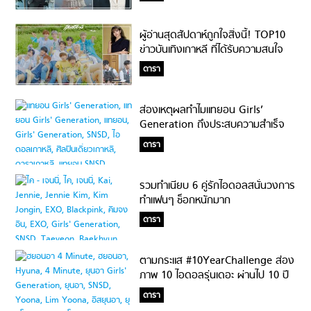
ผู้อ่านสุดสัปดาห์ถูกใจสิ่งนี้! TOP10
ข่าวบันเทิงเกาหลี ที่ได้รับความสนใจ
จากแฟนสุดสัปดาห์มากที่สุดในปี 2019
ดารา
ส่องเหตุผลทำไมแทยอน Girls’
Generation ถึงประสบความสำเร็จ
ทั้งในฐานะสมาชิกเกิร์ลกรุ๊ปและศิลปิน
ดารา
เดี่ยว
รวมทำเนียบ 6 คู่รักไอดอลสนั่นวงการ
ทำแฟนๆ ช็อกหนักมาก
ดารา
ตามกระแส #10YearChallenge ส่อง
ภาพ 10 ไอดอลรุ่นเดอะ ผ่านไป 10 ปี
เปลี่ยนไปแค่ไหนนะ?!?
ดารา