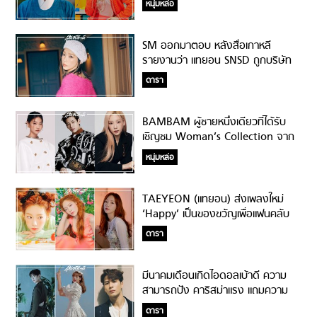
หนุ่มหล่อ
เล่าเรื่องราวตามติ่งแบบขั้นสุด!
SM ออกมาตอบ หลังสื่อเกาหลี
รายงานว่า แทยอน SNSD ถูกบริษัท
อสังหาริมทรัพย์ฉ้อโกง 1.1 พันล้าน
ดารา
วอน!!!
BAMBAM ผู้ชายหนึ่งเดียวที่ได้รับ
เชิญชม Woman’s Collection จาก
Louis Vuitton
หนุ่มหล่อ
TAEYEON (แทยอน) ส่งเพลงใหม่
‘Happy’ เป็นของขวัญเพื่อแฟนคลับ
ดารา
มีนาคมเดือนเกิดไอดอลเบ้าดี ความ
สามารถปัง คาริสม่าแรง แถมความ
นิยมระดับชั้นแนวหน้า!
ดารา