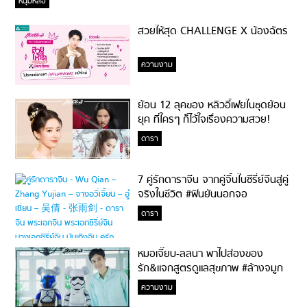
หนุ่มหล่อ
สวยให้สุด CHALLENGE X น้องฉัตร
ความงาม
ย้อน 12 ลุคของ หลิวอี้เฟยในชุดย้อน
ยุค ที่ใครๆ ก็ไว้ใจเรื่องความสวย!
ดารา
7 คู่รักดาราจีน จากคู่จิ้นในซีรี่ย์จีนสู่คู่
จริงในชีวิต #ฟินยันนอกจอ
ดารา
หมอเจี๊ยบ-ลลนา พาไปส่องของ
รัก&แจกสูตรดูแลสุขภาพ #ล้างจมูก
ไม่ยากจะสอนให้
ความงาม