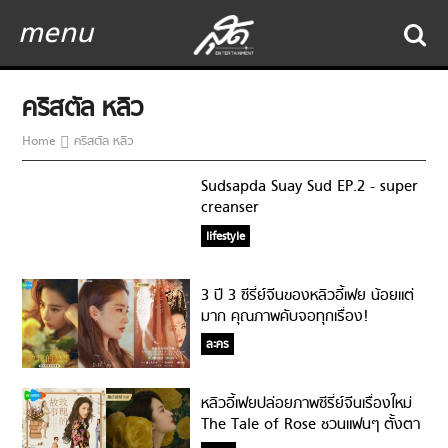
menu
คริสตัล หลิว
Home
คริสตัล หลิว
Sudsapda Suay Sud EP.2 - super
creanser
lifestyle
3 ปี 3 ซีรี่ย์จีนของหลิวอี้เฟย น้อยแต่
มาก คุณภาพคับจอทุกเรื่อง!
ละคร
หลิวอี้เฟยปล่อยภาพซีรี่ย์จีนเรื่องใหม่
The Tale of Rose ชวนแฟนๆ ตั้งตา
รอดูเร็วๆ นี้!