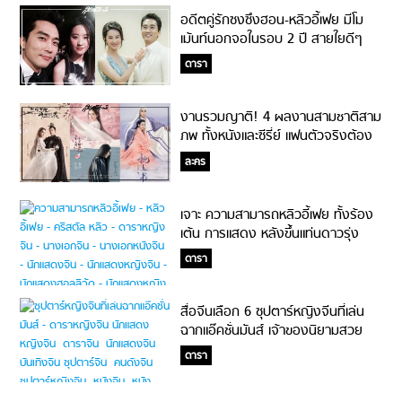
อดีตคู่รักซงซึงฮอน-หลิวอี้เฟย มีโม
เม้นท์นอกจอในรอบ 2 ปี สายใยดีๆ
ยังมีเสมอ!
ดารา
งานรวมญาติ! 4 ผลงานสามชาติสาม
ภพ ทั้งหนังและซีรี่ย์ แฟนตัวจริงต้อง
เก็บให้ครบ!!
ละคร
เจาะ ความสามารถหลิวอี้เฟย ทั้งร้อง
เต้น การแสดง หลังขึ้นแท่นดาวรุ่ง
ของฮอลลีวู้ด!!
ดารา
สื่อจีนเลือก 6 ซุปตาร์หญิงจีนที่เล่น
ฉากแอ๊คชั่นมันส์ เจ้าของนิยามสวย
เผ็ด ดุที่แท้ทรู!
ดารา