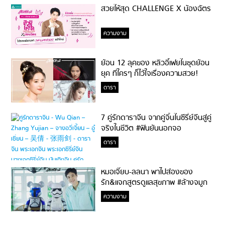
สวยให้สุด CHALLENGE X น้องฉัตร
ความงาม
ย้อน 12 ลุคของ หลิวอี้เฟยในชุดย้อน
ยุค ที่ใครๆ ก็ไว้ใจเรื่องความสวย!
ดารา
7 คู่รักดาราจีน จากคู่จิ้นในซีรี่ย์จีนสู่คู่
จริงในชีวิต #ฟินยันนอกจอ
ดารา
หมอเจี๊ยบ-ลลนา พาไปส่องของ
รัก&แจกสูตรดูแลสุขภาพ #ล้างจมูก
ไม่ยากจะสอนให้
ความงาม