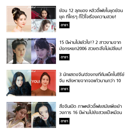
ย้อน 12 ลุคของ หลิวอี้เฟยในชุดย้อน
ยุค ที่ใครๆ ก็ไว้ใจเรื่องความสวย!
ดารา
15 ปีผ่านไปแล้วไง!? 2 สาวงามจาก
มังกรหยก2006 สวยตะลึงไม่เปลี่ยน!
ดารา
3 นักแสดงจีน/ฮ่องกงที่คัมแบ็คในซีรี่ย์
จีน หลังหายจากจอแก้วนานกว่า 10
ปี!
ดารา
สื่อจีนเปิด ภาพหลิวอี้เฟยสมัยเพิ่งเข้า
วงการ 16 ปีผ่านไปยังสวยเป๊ะเหมือน
ถูกหยุดเวลา!
ดารา