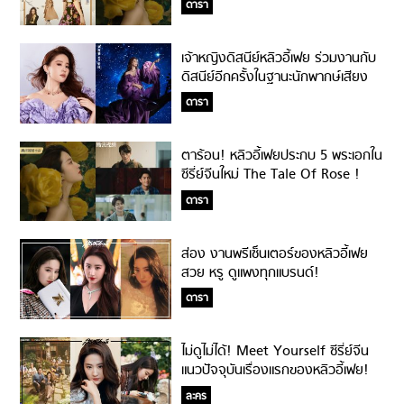
ดารา
เจ้าหญิงดิสนีย์หลิวอี้เฟย ร่วมงานกับ
ดิสนีย์อีกครั้งในฐานะนักพากษ์เสียง
หนังอนิเมชั่นเรื่องใหม่!
ดารา
ตาร้อน! หลิวอี้เฟยประกบ 5 พระเอกใน
ซีรี่ย์จีนใหม่ The Tale Of Rose !
ดารา
ส่อง งานพรีเซ็นเตอร์ของหลิวอี้เฟย
สวย หรู ดูแพงทุกแบรนด์!
ดารา
ไม่ดูไม่ได้! Meet Yourself ซีรี่ย์จีน
แนวปัจจุบันเรื่องแรกของหลิวอี้เฟย!
ละคร