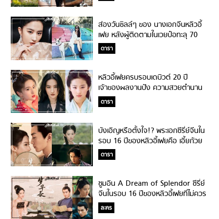
ส่องวันชิลล์ๆ ของ นางเอกจีนหลิวอี้
เฟย หลังผู้ติดตามในเวยป๋อทะลุ 70
ล้านคน!!
ดารา
หลิวอี้เฟยครบรอบเดบิวต์ 20 ปี
เจ้าของผลงานปัง ความสวยตำนาน
นางฟ้าเรียกพี่!
ดารา
บังเอิญหรือตั้งใจ!? พระเอกซีรี่ย์จีนใน
รอบ 16 ปีของหลิวอี้เฟยคือ เอี้ยก้วย
2014!
ดารา
ซูมอิน A Dream of Splendor ซีรี่ย์
จีนในรอบ 16 ปีของหลิวอี้เฟยที่ไม่ควร
พลาด!
ละคร