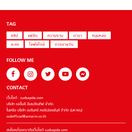
TAG
คลิป
แฟชั่น
ความงาม
ดารา
หนุ่มหล่อ
ละคร
ไลฟ์สไตล์
ดวงรายวัน
FOLLOW ME
CONTACT
เว็บไซต์ : sudsapda.com
บริษัท เอเอ็มอี อิมเมจิเนทีฟ จำกัด
ในเครือ บริษัท อมรินทร์ คอร์เปอเรชั่นส์ จำกัด (มหาชน)
ssdofficial@amarin.co.th
สนใจลงโฆษณากับเว็บไซต์ sudsapda.com