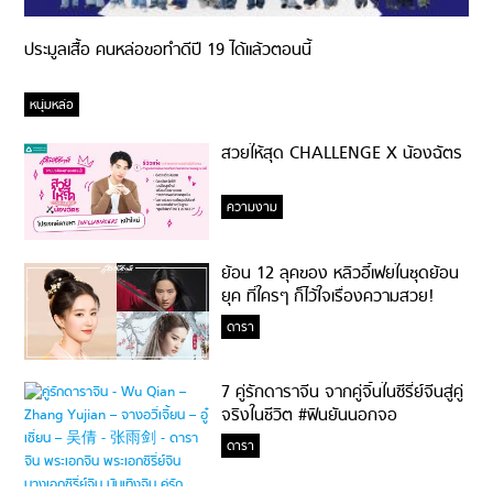
ประมูลเสื้อ คนหล่อขอทำดีปี 19 ได้แล้วตอนนี้
หนุ่มหล่อ
สวยให้สุด CHALLENGE X น้องฉัตร
ความงาม
ย้อน 12 ลุคของ หลิวอี้เฟยในชุดย้อน
ยุค ที่ใครๆ ก็ไว้ใจเรื่องความสวย!
ดารา
7 คู่รักดาราจีน จากคู่จิ้นในซีรี่ย์จีนสู่คู่
จริงในชีวิต #ฟินยันนอกจอ
ดารา