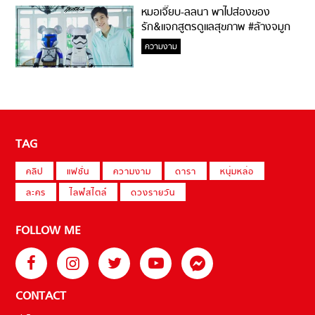
หมอเจี๊ยบ-ลลนา พาไปส่องของ
รัก&แจกสูตรดูแลสุขภาพ #ล้างจมูก
ไม่ยากจะสอนให้
ความงาม
TAG
คลิป
แฟชั่น
ความงาม
ดารา
หนุ่มหล่อ
ละคร
ไลฟ์สไตล์
ดวงรายวัน
FOLLOW ME
CONTACT