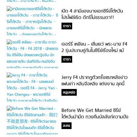
เปิด 4 สามีของนางเอกซีรี่ย์ไต้หวัน
โปรไฟล์เริด ดีกรีไม่ธรรมดา!!
ดารา
เจอร์รี่ เหยียน – เสิ่นเยว่ พระ-นาง F4
2 รุ่นประกบคู่กันในซีรี่ย์เรื่องใหม่ แม้
อายุห่าง 20 ปี!
ดารา
Jerry F4 ปรากฏตัวครั้งแรกหลังข่าว
แฟนเก่า หลินจือหลิง แต่งงาน ลุคนี้
กรี๊ดสลบ #ตายอย่างสงบศพสีชมพู!
หนุ่มหล่อ
Before We Get Married ซีรี่ย์
ไต้หวันม้ามืด ทวงคืนบัลลังก์ความปัง
ไม่แพ้ซีรี่ย์จีน!
ละคร