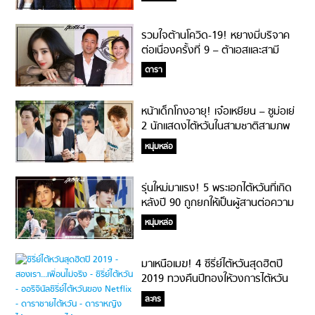
รวมใจต้านโควิด-19! หยางมี่บริจาค
ต่อเนื่องครั้งที่ 9 – ต้าเอสและสามี
เปลี่ยนโรงแรมเป็นที่เก็บตัวกันโรค!
ดารา
หน้าเด็กโกงอายุ! เจ๋อเหยียน – ซูม่อเย่
2 นักแสดงไต้หวันในสามชาติสามภพ
ลิขิตเหนือเขนย เลข 4 ยังแซ่บ!
หนุ่มหล่อ
รุ่นใหม่มาแรง! 5 พระเอกไต้หวันที่เกิด
หลังปี 90 ถูกยกให้เป็นผู้สานต่อความ
ปังให้วงการ!
หนุ่มหล่อ
มาเหนือเมฆ! 4 ซีรี่ย์ไต้หวันสุดฮิตปี
2019 ทวงคืนปีทองให้วงการไต้หวัน
อีกครั้ง!!
ละคร