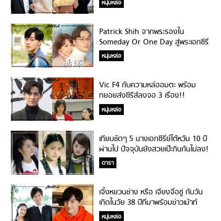
หนุ่มหล่อ
Patrick Shih จากพระรองใน
Someday Or One Day สู่พระเอกซีรี่
ย์จีนแนวโรแมนติกที่ต้องจับตามอง!
หนุ่มหล่อ
Vic F4 กับความหล่ออมตะ พร้อม
ทยอยส่งซีรีส์ลงจอ 3 เรื่อง!!
หนุ่มหล่อ
เทียบชัดๆ 5 นางเอกซีรี่ย์ไต้หวัน 10 ปี
ผ่านไป​ ปัจจุบันยังสวยเป๊ะกินกันไม่ลง!
ดารา
เจิ้งหยวนช่าง หรือ เจียงจื่อซู่ กับวัน
เกิดในวัย 38 ปีที่มาพร้อมข่าวเม้าท์
งานนี้มีของขึ้น!
หนุ่มหล่อ