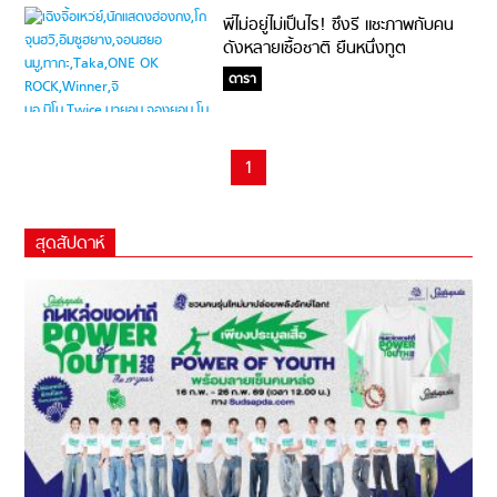
พี่ไม่อยู่ไม่เป็นไร! ซึงรี แชะภาพกับคน
ดังหลายเชื้อชาติ ยืนหนึ่งทูต
สันถวไมตรีดีเด่น #กว้างขวางในย่าน
ดารา
เอเชีย
1
สุดสัปดาห์