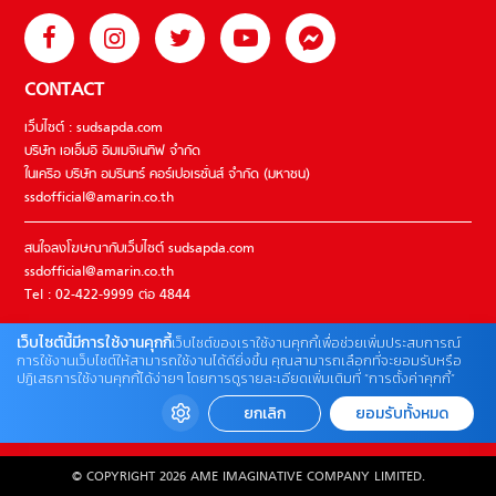
CONTACT
เว็บไซต์ : sudsapda.com
บริษัท เอเอ็มอี อิมเมจิเนทีฟ จำกัด
ในเครือ บริษัท อมรินทร์ คอร์เปอเรชั่นส์ จำกัด (มหาชน)
ssdofficial@amarin.co.th
สนใจลงโฆษณากับเว็บไซต์ sudsapda.com
ssdofficial@amarin.co.th
Tel : 02-422-9999 ต่อ 4844
เว็บไซต์นี้มีการใช้งานคุกกี้
เว็บไซต์ของเราใช้งานคุกกี้เพื่อช่วยเพิ่มประสบการณ์
ติดต่อแจ้งปัญหาหรือร้องเรียน
การใช้งานเว็บไซต์ให้สามารถใช้งานได้ดียิ่งขึ้น คุณสามารถเลือกที่จะยอมรับหรือ
ปฏิเสธการใช้งานคุกกี้ได้ง่ายๆ โดยการดูรายละเอียดเพิ่มเติมที่ “การตั้งค่าคุกกี้”
02-422-9999 ต่อ 4180
(จันทร์ – ศุกร์ เวลา 09.00 – 18.00 น)
ยกเลิก
ยอมรับทั้งหมด
bdcx@amarin.co.th
© COPYRIGHT 2026 AME IMAGINATIVE COMPANY LIMITED.