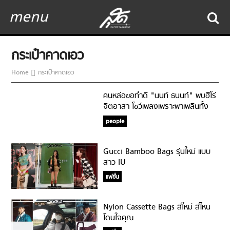
menu
กระเป๋าคาดเอว
Home
กระเป๋าคาดเอว
คนหล่อขอทำดี "นนท์ ธนนท์" พบฮีโร่
จิตอาสา โชว์เพลงเพราะพาเพลินทั้ง
โรงพยาบาล
people
Gucci Bamboo Bags รุ่นใหม่ แบบ
สาว IU
แฟชั่น
Nylon Cassette Bags สีใหม่ สีไหน
โดนใจคุณ