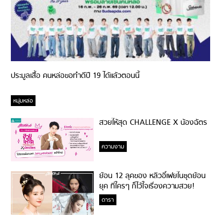
ประมูลเสื้อ คนหล่อขอทำดีปี 19 ได้แล้วตอนนี้
หนุ่มหล่อ
สวยให้สุด CHALLENGE X น้องฉัตร
ความงาม
ย้อน 12 ลุคของ หลิวอี้เฟยในชุดย้อน
ยุค ที่ใครๆ ก็ไว้ใจเรื่องความสวย!
ดารา