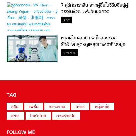
7 คู่รักดาราจีน จากคู่จิ้นในซีรี่ย์จีนสู่คู่
จริงในชีวิต #ฟินยันนอกจอ
ดารา
หมอเจี๊ยบ-ลลนา พาไปส่องของ
รัก&แจกสูตรดูแลสุขภาพ #ล้างจมูก
ไม่ยากจะสอนให้
ความงาม
TAG
คลิป
แฟชั่น
ความงาม
ดารา
หนุ่มหล่อ
ละคร
ไลฟ์สไตล์
ดวงรายวัน
FOLLOW ME