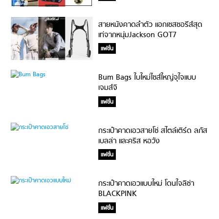
สายหนังคาดลำตัว แอกเซสซอรีส์สุด
เท่จากหนุ่มJackson GOT7
แฟชั่น
Bum Bags ใบใหม่ไซส์ใหญ่จุใจแบบ
เจมส์จิ
แฟชั่น
กระเป๋าคาดเอวสายโซ่ สไตล์เติร์ด ลภัส
เบลล่า และคริส หอวัง
แฟชั่น
กระเป๋าคาดเอวแบบใหม่ โดนใจลิซ่า
BLACKPINK
แฟชั่น