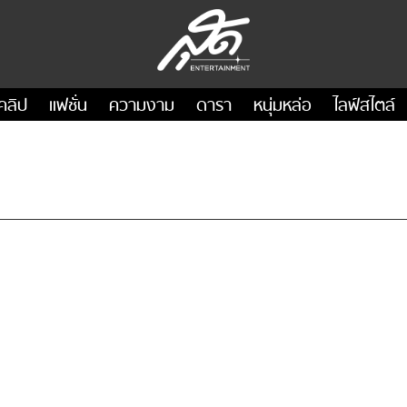
คลิป
แฟชั่น
ความงาม
ดารา
หนุ่มหล่อ
ไลฟ์สไตล์