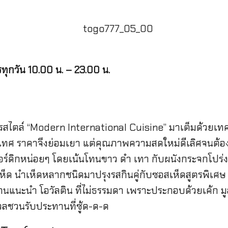
ทุกวัน 10.00 น. – 23.00 น.
ารสไตล์ “Modern International Cuisine” มาเต็มด้วยเทคน
ะเทศ ราคาจึงย่อมเยา แต่คุณภาพความสดใหม่ดีเลิศจนต้อง
นอร์ดิกหน่อยๆ โดยเน้นโทนขาว ดำ เทา กับผนังกระจกโปร
ห็ด นำเห็ดหลากชนิดมาปรุงรสกินคู่กับซอสเห็ดสูตรพิเศษ จับ
แนะนำ โอวัลติน ที่ไม่ธรรมดา เพราะประกอบด้วยเค้ก มูส
วลชวนรับประทานที่ซู้ด-ด-ด