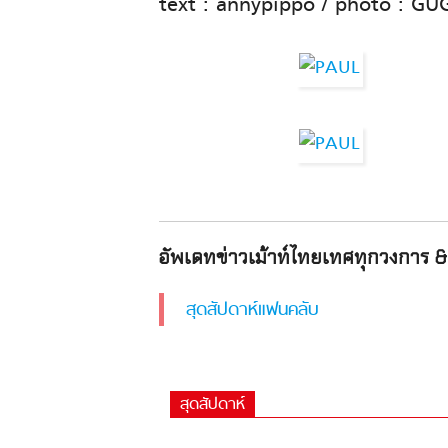
text : annypippo / photo : GU
อัพเดทข่าวเม้าท์ไทยเทศทุกวงการ & 
สุดสัปดาห์แฟนคลับ
สุดสัปดาห์