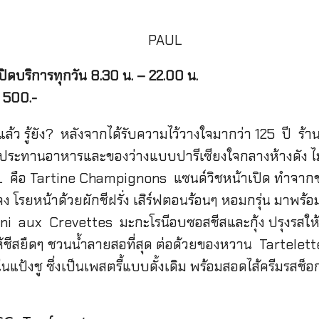
 เปิดบริการทุกวัน 8.30 น. – 22.00 น.
 500.-
ว รู้ยัง? หลังจากได้รับความไว้วางใจมากว่า 125 ปี ร้าน
ระทานอาหารและของว่างแบบปารีเซียงใจกลางห้างดัง ไม่ร
อ Tartine Champignons แซนด์วิชหน้าเปิด ทำจากขนมปัง
 โรยหน้าด้วยผักชีฝรั่ง เสิร์ฟตอนร้อนๆ หอมกรุ่น มาพร
oni aux Crevettes มะกะโรนีอบซอสชีสและกุ้ง ปรุงรสให
ให้ชีสยืดๆ ชวนน้ำลายสอที่สุด ต่อด้วยของหวาน Tartelet
นแป้งชู ซึ่งเป็นเพสตรี้แบบดั้งเดิม พร้อมสอดไส้ครีมรส