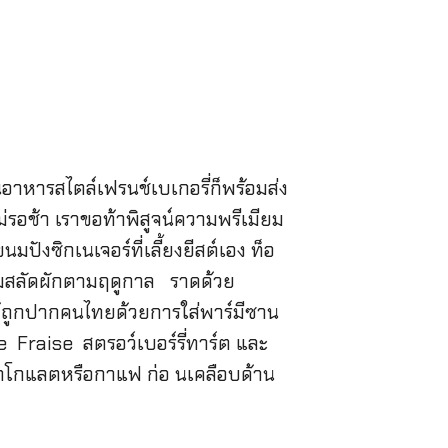
อาหารสไตล์เฟรนช์เบเกอรี่ก็พร้อมส่ง
อช้า เราขอท้าพิสูจน์ความพรีเมียม
ซิกเนเจอร์ที่เลี้ยงยีสต์เอง ท็อ
้อมสลัดผักตามฤดูกาล ราดด้วย
้ถูกปากคนไทยด้วยการใส่พาร์มีซาน
te Fraise สตรอว์เบอร์รี่ทาร์ต และ
ช็อกโกแลตหรือกาแฟ ก่อ นเคลือบด้าน