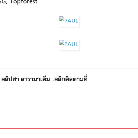
GG, Topforest
คลิปฮา ดารามาเต็ม ...คลิกติดตามที่